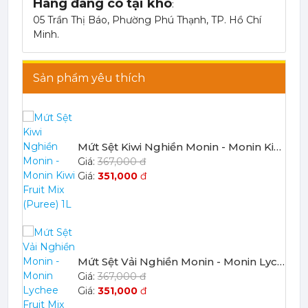
Hàng đang có tại kho
:
Mứt Sệt Táo Xanh Nghiền Monin - Monin Granny Smith Apple Fruit Mix (Puree) 1L
05 Trần Thị Báo, Phường Phú Thạnh, TP. Hồ Chí
367,000 đ
Minh.
351,000
đ
Sản phẩm yêu thích
Mứt Sệt Kiwi Nghiền Monin - Monin Kiwi Fruit Mix (Puree) 1L
367,000 đ
351,000
đ
Mứt Sệt Vải Nghiền Monin - Monin Lychee Fruit Mix (Puree) 1L
367,000 đ
351,000
đ