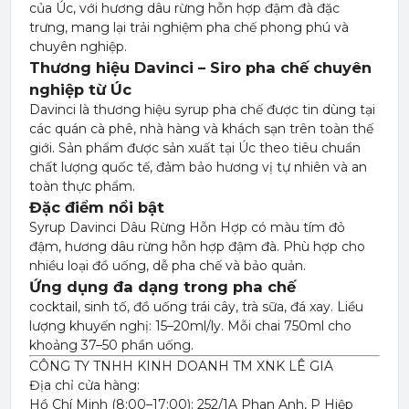
của Úc, với hương dâu rừng hỗn hợp đậm đà đặc
trưng, mang lại trải nghiệm pha chế phong phú và
chuyên nghiệp.
Thương hiệu Davinci – Siro pha chế chuyên
nghiệp từ Úc
Davinci là thương hiệu syrup pha chế được tin dùng tại
các quán cà phê, nhà hàng và khách sạn trên toàn thế
giới. Sản phẩm được sản xuất tại Úc theo tiêu chuẩn
chất lượng quốc tế, đảm bảo hương vị tự nhiên và an
toàn thực phẩm.
Đặc điểm nổi bật
Syrup Davinci Dâu Rừng Hỗn Hợp có màu tím đỏ
đậm, hương dâu rừng hỗn hợp đậm đà. Phù hợp cho
nhiều loại đồ uống, dễ pha chế và bảo quản.
Ứng dụng đa dạng trong pha chế
cocktail, sinh tố, đồ uống trái cây, trà sữa, đá xay. Liều
lượng khuyến nghị: 15–20ml/ly. Mỗi chai 750ml cho
khoảng 37–50 phần uống.
CÔNG TY TNHH KINH DOANH TM XNK LÊ GIA
Địa chỉ cửa hàng:
Hồ Chí Minh (8:00–17:00): 252/1A Phan Anh, P Hiệp