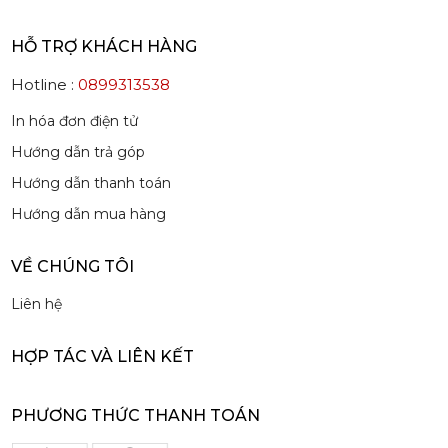
HỖ TRỢ KHÁCH HÀNG
Hotline :
0899313538
Mứt Sệt Quả Thanh Yên Nghiền Monin - Monin Yuzu Fruit Mix (Puree) 1L
507,150 đ
In hóa đơn điện tử
484,150
đ
Hướng dẫn trả góp
Hướng dẫn thanh toán
Hướng dẫn mua hàng
VỀ CHÚNG TÔI
Siro Monin Amaretto (Vị Tự Nhiên) - Monin Amaretto Syrup 700ml
Liên hệ
215,000 đ
202,000
đ
HỢP TÁC VÀ LIÊN KẾT
PHƯƠNG THỨC THANH TOÁN