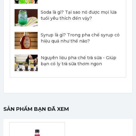
Mứt Sệt Đào Nghiền Monin - Monin Peach Fruit Mix (Puree) 1L
Soda là gì? Tại sao nó được mọi lứa
367,000 đ
tuổi yêu thích đến vậy?
351,000
đ
Syrup là gì? Trong pha chế syrup có
hiệu quả như thế nào?
Nguyên liệu pha chế trà sữa - Giúp
bạn có ly trà sữa thơm ngon
Mứt Sệt Dứa Nghiền Monin - Monin Pineapple Fruit Mix (Puree) 1L
367,000 đ
351,000
đ
SẢN PHẨM BẠN ĐÃ XEM
Mứt Sệt Phúc Bồn Tử Nghiền Monin - Monin Raspberry Fruit Mix (Puree) 1L
442,750 đ