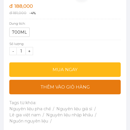
đ 188,000
đ 181,000
-4%
Dung tích:
700ML
Số lượng:
-
+
MUA NGAY
THÊM VÀO GIỎ HÀNG
Tags từ khóa:
Nguyên liệu pha chế
Nguyên liệu giá sỉ
Lê gia việt nam
Nguyên liệu nhập khẩu
Nguồn nguyên liệu