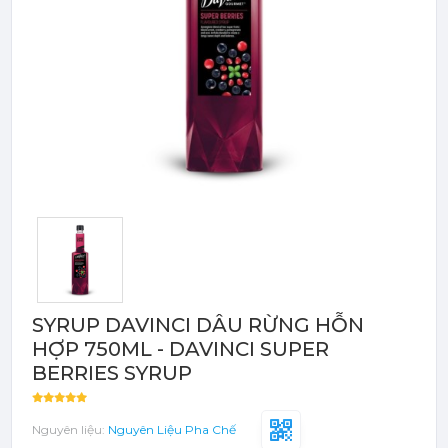
Bột - Sữa - Thạch
TRÁI CÂY ĐÓNG HỘP (CANNED
FRUITS)
Bột - Sữa - Thạch
Đào Ngâm - Trái Cây Hộp
Máy Móc Dụng Cụ
Phụ Kiện Các Loại
SYRUP DAVINCI DÂU RỪNG HỖN
HỢP 750ML - DAVINCI SUPER
BERRIES SYRUP
Nguyên liệu:
Nguyên Liệu Pha Chế