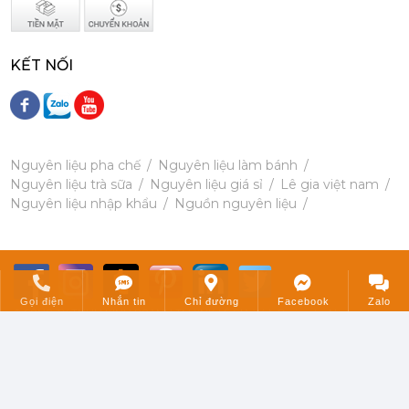
Siro Monin Mâm Xôi Đen - Monin Blackberry Syrup 700ml
KẾT NỐI
215,000 đ
202,000
đ
Nguyên liệu pha chế
Nguyên liệu làm bánh
Nguyên liệu trà sữa
Nguyên liệu giá sỉ
Lê gia việt nam
Nguyên liệu nhập khẩu
Nguồn nguyên liệu
Siro Monin Bơ Nâu - Monin Brown Butter Flavoured Syrup 700ml
215,000 đ
202,000
đ
Gọi điện
Nhắn tin
Chỉ đường
Facebook
Zalo
© CÔNG TY TNHH KINH DOANH TM XNK LÊ GIA Web Design by Nasani
GPKD cấp ngày: 24/12/2021 bởi Chi cục Thuế Quận Tân Phú.
MST: 41X8041368 - Người đại diện: Lê Minh Thiện