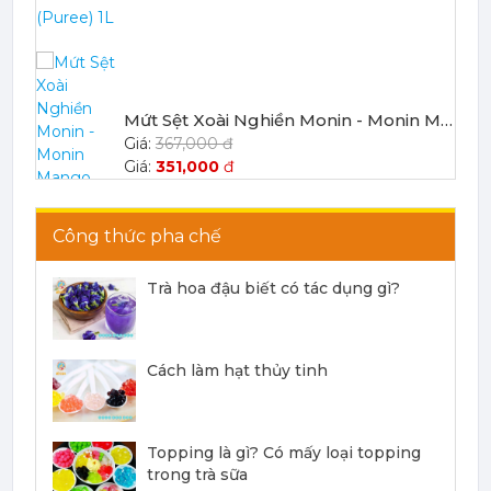
Mứt Sệt Xoài Nghiền Monin - Monin Mango Fruit Mix (Puree) 1L
367,000 đ
351,000
đ
Công thức pha chế
Trà hoa đậu biết có tác dụng gì?
Mứt Sệt Chanh Dây Nghiền Monin - Monin Passion Fruit Mix (Puree) 1L
403,700 đ
Cách làm hạt thủy tinh
386,100
đ
Topping là gì? Có mấy loại topping
trong trà sữa