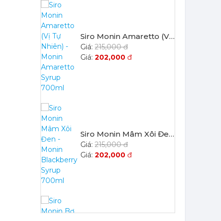
Siro Monin Amaretto (Vị Tự Nhiên) - Monin Amaretto Syrup 700ml
215,000 đ
202,000
đ
Siro Monin Mâm Xôi Đen - Monin Blackberry Syrup 700ml
215,000 đ
202,000
đ