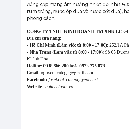
đẳng cấp mang âm hưởng nhiệt đới như
Hib
rum trắng, nước ép dứa và nước cốt dừa), ha
phong cách.
CÔNG TY TNHH KINH DOANH TM XNK LÊ G
Địa chỉ cửa hàng:
• Hồ Chí Minh (Làm việc từ 8:00 - 17:00):
252/1A Ph
• Nha Trang (Làm việc từ 8:00 - 17:00):
Số 05 Đường
Khánh Hòa.
Hotline
:
0938 666 200
hoặc
0933 775 078
Email:
nguyenlieulegia@gmail.com
Facebook:
facebook.com/nguyenlieusi
Website
:
legiavietnam.vn