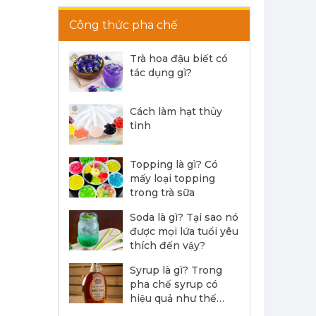
Siro Monin Bơ Nâu - Monin Brown Butter Flavoured Syrup 700ml
Công thức pha chế
215,000 đ
202,000
đ
Trà hoa đậu biết có
tác dụng gì?
Cách làm hạt thủy
tinh
Siro Monin Falernum - Monin Falernum Flavoured Syrup 700ml
Topping là gì? Có
215,000 đ
mấy loại topping
202,000
đ
trong trà sữa
Soda là gì? Tại sao nó
được mọi lứa tuổi yêu
thích đến vậy?
Syrup là gì? Trong
pha chế syrup có
Siro Monin Cây Phong - Monin Maple Flavoured Syrup 700ml
hiệu quả như thế
215,000 đ
nào?