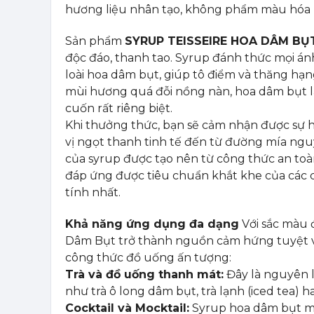
hương liệu nhân tạo, không phẩm màu hóa 
Sản phẩm
SYRUP TEISSEIRE HOA DÂM BỤT
độc đáo, thanh tao. Syrup đánh thức mọi ánh 
loài hoa dâm bụt, giúp tô điểm và thăng h
mùi hương quá đỗi nồng nàn, hoa dâm bụt l
cuốn rất riêng biệt.
Khi thưởng thức, bạn sẽ cảm nhận được sự 
vị ngọt thanh tinh tế đến từ đường mía nguy
của syrup được tạo nên từ công thức an toà
đáp ứng được tiêu chuẩn khắt khe của các 
tính nhất.
Khả năng ứng dụng đa dạng
Với sắc màu 
Dâm Bụt trở thành nguồn cảm hứng tuyệt v
công thức đồ uống ấn tượng:
Trà và đồ uống thanh mát:
Đây là nguyên li
như trà ô long dâm bụt, trà lạnh (iced tea) h
Cocktail và Mocktail:
Syrup hoa dâm bụt man