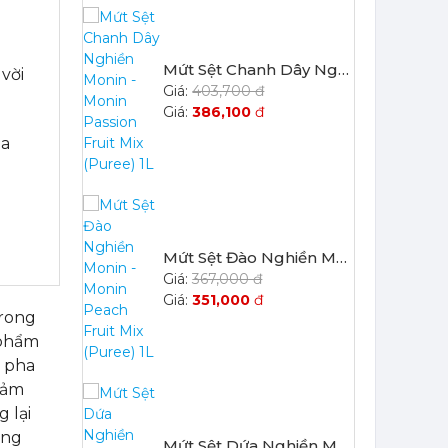
Mứt Sệt Chanh Dây Nghiền Monin - Monin Passion Fruit Mix (Puree) 1L
vời
403,700 đ
386,100
đ
oa
Mứt Sệt Đào Nghiền Monin - Monin Peach Fruit Mix (Puree) 1L
367,000 đ
351,000
đ
trong
 phẩm
ự pha
 cảm
 lại
ụng
Mứt Sệt Dứa Nghiền Monin - Monin Pineapple Fruit Mix (Puree) 1L