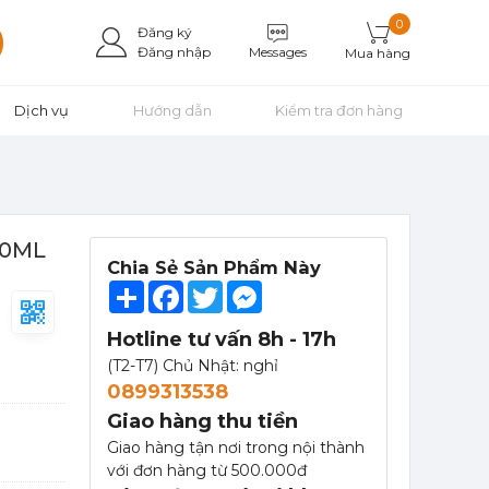
0
Đăng ký
Messages
Đăng nhập
Mua hàng
Dịch vụ
Hướng dẫn
Kiểm tra đơn hàng
00ML
Mứt Sệt Táo Xanh Nghiền Monin - Monin Granny Smith Apple Fruit Mix (Puree) 1L
Chia Sẻ Sản Phẩm Này
367,000 đ
Share
Facebook
Twitter
Messenger
351,000
đ
Hotline tư vấn 8h - 17h
(T2-T7) Chủ Nhật: nghỉ
0899313538
Giao hàng thu tiền
Giao hàng tận nơi trong nội thành
với đơn hàng từ 500.000đ
Mứt Sệt Kiwi Nghiền Monin - Monin Kiwi Fruit Mix (Puree) 1L