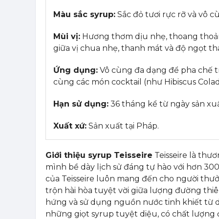
Màu sắc syrup:
Sắc đỏ tươi rực rỡ và vô c
Mùi vị:
Hương thơm dịu nhẹ, thoang thoảng
giữa vị chua nhẹ, thanh mát và độ ngọt th
Ứng dụng:
Vô cùng đa dạng để pha chế trà
cùng các món cocktail (như Hibiscus Colad
Hạn sử dụng:
36 tháng kể từ ngày sản xuấ
Xuất xứ:
Sản xuất tại Pháp.
Giới thiệu syrup Teisseire
Teisseire là thư
mình bề dày lịch sử đáng tự hào với hơn 30
của Teisseire luôn mang đến cho người thưở
trộn hài hòa tuyệt vời giữa lượng đường thiê
hứng và sử dụng nguồn nước tinh khiết từ d
những giọt syrup tuyệt diệu, có chất lượn