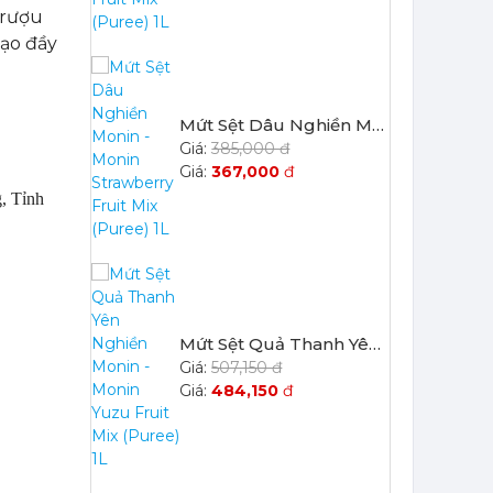
 rượu
tạo đầy
Mứt Sệt Dâu Nghiền Monin - Monin Strawberry Fruit Mix (Puree) 1L
385,000 đ
367,000
đ
, Tỉnh
Mứt Sệt Quả Thanh Yên Nghiền Monin - Monin Yuzu Fruit Mix (Puree) 1L
507,150 đ
484,150
đ