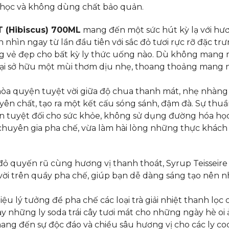
học và không dùng chất bảo quản.
 (Hibiscus) 700ML
mang đến một sức hút kỳ lạ với hươ
nhìn ngay từ lần đầu tiên với sắc đỏ tươi rực rỡ đặc tr
ạng vẻ đẹp cho bất kỳ ly thức uống nào. Dù không mang
ại sở hữu một mùi thơm dịu nhẹ, thoang thoảng mang n
hòa quyện tuyệt vời giữa độ chua thanh mát, nhẹ nhàn
ên chất, tạo ra một kết cấu sóng sánh, đậm đà. Sự thuầ
n tuyệt đối cho sức khỏe, không sử dụng đường hóa học
chuyên gia pha chế, vừa làm hài lòng những thực khách
đỏ quyến rũ cùng hương vị thanh thoát, Syrup Teisseire
ời trên quầy pha chế, giúp bạn dễ dàng sáng tạo nên 
ệu lý tưởng để pha chế các loại trà giải nhiệt thanh lọc 
ay những ly soda trái cây tươi mát cho những ngày hè oi 
g đến sự độc đáo và chiều sâu hương vị cho các ly coc