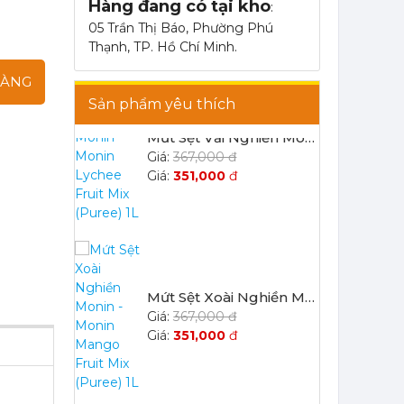
Hàng đang có tại kho
367,000 đ
:
351,000
đ
05 Trần Thị Báo, Phường Phú
Thạnh, TP. Hồ Chí Minh.
HÀNG
Sản phẩm yêu thích
Mứt Sệt Vải Nghiền Monin - Monin Lychee Fruit Mix (Puree) 1L
367,000 đ
351,000
đ
Mứt Sệt Xoài Nghiền Monin - Monin Mango Fruit Mix (Puree) 1L
367,000 đ
351,000
đ