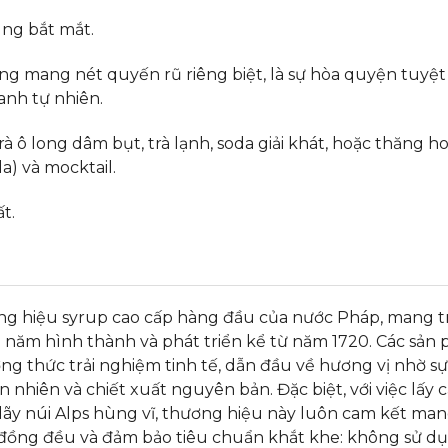
ùng bắt mắt.
 mang nét quyến rũ riêng biệt, là sự hòa quyện tuyệt 
anh tự nhiên.
 ô long dâm bụt, trà lạnh, soda giải khát, hoặc thăng h
a) và mocktail.
t.
ơng hiệu syrup cao cấp hàng đầu của nước Pháp, mang 
0 năm hình thành và phát triển kể từ năm 1720. Các sản
ng thức trải nghiệm tinh tế, dẫn đầu về hương vị nhờ s
n nhiên và chiết xuất nguyên bản. Đặc biệt, với việc lấy
ãy núi Alps hùng vĩ, thương hiệu này luôn cam kết mang
g đồng đều và đảm bảo tiêu chuẩn khắt khe: không sử d