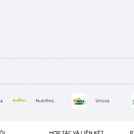
ha
Nutrifres
Vinosa
ÔI
HỢP TÁC VÀ LIÊN KẾT
P