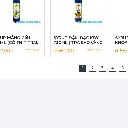
RUP MÃNG CẦU
SYRUP ĐẬM ĐẶC KIWI
SYRU
ML (CÓ THỊT TRÁI
730ML | TRÀ SAO VÀNG
KHOAI
) | TRÀ SAO VÀNG
TRÀ 
2,000
đ 55,000
đ 55,
1
2
3
4
5