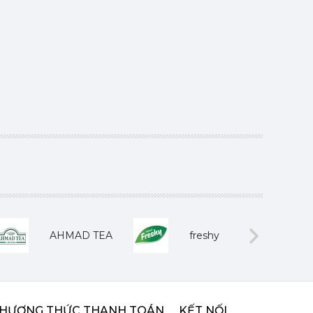
AHMAD TEA
freshy
Next
HƯƠNG THỨC THANH TOÁN
KẾT NỐI