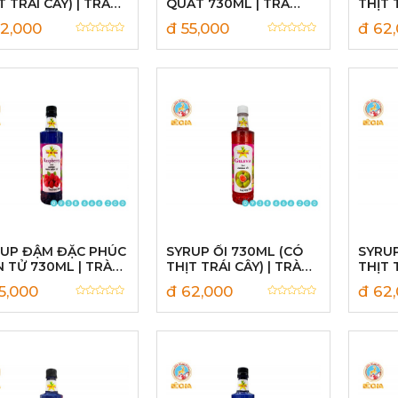
T TRÁI CÂY) | TRÀ
QUẤT 730ML | TRÀ
THỊT 
O VÀNG
SAO VÀNG
SAO 
2,000
đ 55,000
đ 62
UP ĐẬM ĐẶC PHÚC
SYRUP ỔI 730ML (CÓ
SYRU
 TỬ 730ML | TRÀ
THỊT TRÁI CÂY) | TRÀ
THỊT 
O VÀNG
SAO VÀNG
SAO 
5,000
đ 62,000
đ 62