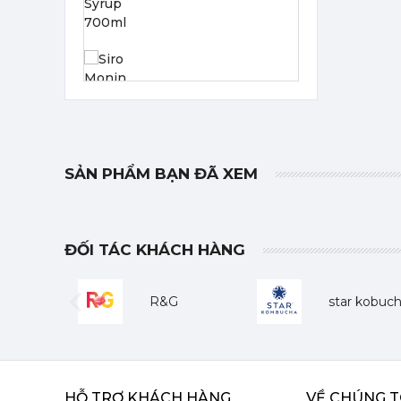
Siro Monin Falernum - Monin Falernum Flavoured Syrup 700ml
215,000 đ
202,000
đ
SẢN PHẨM BẠN ĐÃ XEM
ĐỐI TÁC KHÁCH HÀNG
Siro Monin Cây Phong - Monin Maple Flavoured Syrup 700ml
215,000 đ
R&G
star kobuc
202,000
đ
Previous
HỖ TRỢ KHÁCH HÀNG
VỀ CHÚNG T