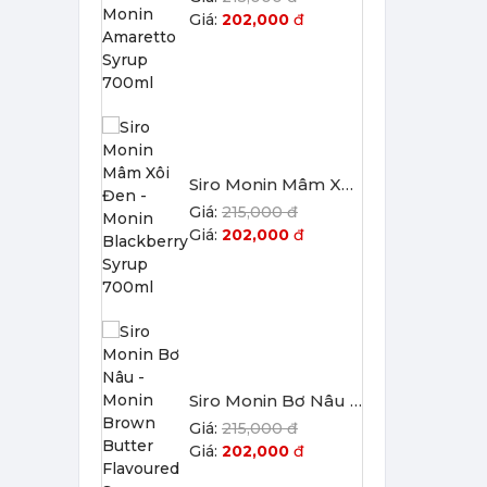
202,000
đ
Siro Monin Mâm Xôi Đen - Monin Blackberry Syrup 700ml
215,000 đ
202,000
đ
Siro Monin Bơ Nâu - Monin Brown Butter Flavoured Syrup 700ml
215,000 đ
202,000
đ