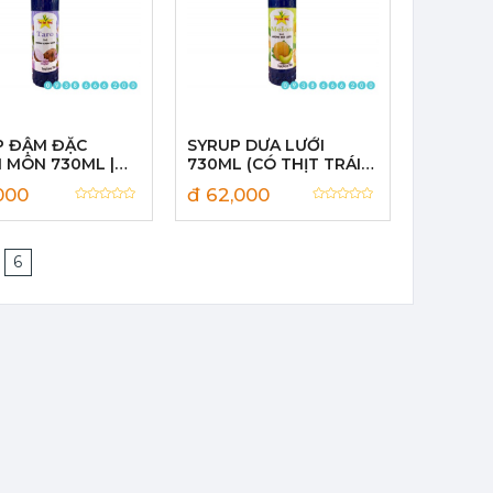
P ĐẬM ĐẶC
SYRUP DƯA LƯỚI
 MÔN 730ML |
730ML (CÓ THỊT TRÁI
SAO VÀNG
CÂY) | TRÀ SAO VÀNG
000
đ 62,000
6