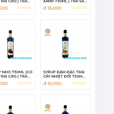
TRÁI CÂY) | TRÀ
XANH 730ML | TRÀ SAO
VÀNG
VÀNG
,000
đ 55,000
P NHO 730ML (CÓ
SYRUP ĐẬM ĐẶC TRÁI
TRÁI CÂY) | TRÀ
CÂY NHIỆT ĐỚI 730ML |
VÀNG
TRÀ SAO VÀNG
,000
đ 55,000