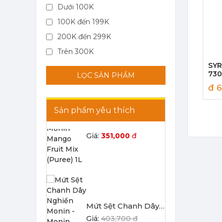
Dưới 100K
100K đến 199K
Mứt Sệt Vải Nghiền Monin - Monin Lychee Fruit Mix (Puree) 1L
200K đến 299K
367,000 đ
351,000
đ
Trên 300K
SY
730
LỌC SẢN PHẨM
CÂY
đ 6
Sản phẩm yêu thích
Mứt Sệt Xoài Nghiền Monin - Monin Mango Fruit Mix (Puree) 1L
367,000 đ
351,000
đ
Mứt Sệt Chanh Dây Nghiền Monin - Monin Passion Fruit Mix (Puree) 1L
403,700 đ