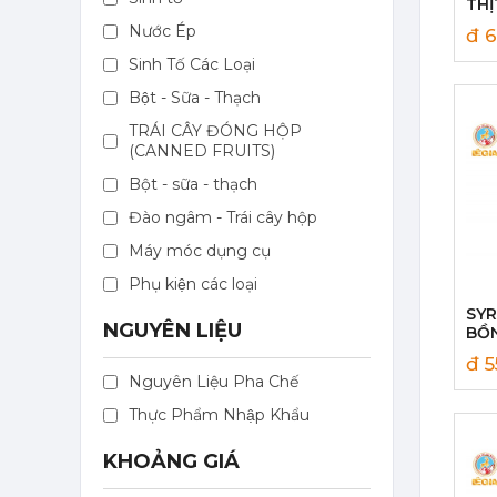
THỊ
SA
Nước Ép
đ 6
Sinh Tố Các Loại
Bột - Sữa - Thạch
Mứt Sệt Táo Xanh Nghiền Monin - Monin Granny Smith Apple Fruit Mix (Puree) 1L
TRÁI CÂY ĐÓNG HỘP
(CANNED FRUITS)
367,000 đ
351,000
đ
Bột - sữa - thạch
Đào ngâm - Trái cây hộp
Máy móc dụng cụ
Phụ kiện các loại
SYR
NGUYÊN LIỆU
BỒN
SA
Mứt Sệt Kiwi Nghiền Monin - Monin Kiwi Fruit Mix (Puree) 1L
đ 5
Nguyên Liệu Pha Chế
367,000 đ
351,000
đ
Thực Phẩm Nhập Khẩu
KHOẢNG GIÁ