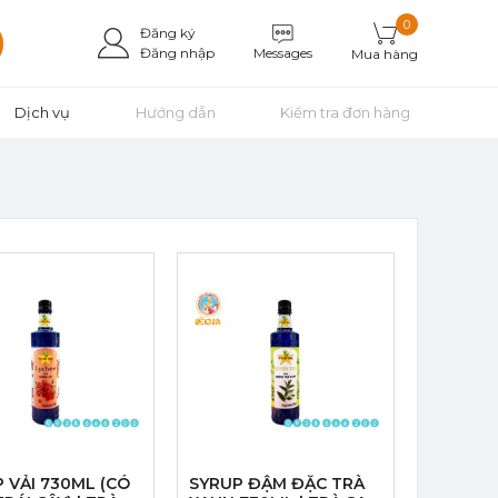
0
Đăng ký
Messages
Đăng nhập
Mua hàng
Dịch vụ
Hướng dẫn
Kiểm tra đơn hàng
 VẢI 730ML (CÓ
SYRUP ĐẬM ĐẶC TRÀ