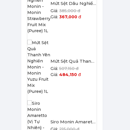
Mứt Sệt Dâu Nghiền Monin - Monin Strawberry Fruit Mix (Puree) 1L
385,000 đ
367,000
đ
Mứt Sệt Quả Thanh Yên Nghiền Monin - Monin Yuzu Fruit Mix (Puree) 1L
507,150 đ
484,150
đ
Siro Monin Amaretto (Vị Tự Nhiên) - Monin Amaretto Syrup 700ml
215,000 đ