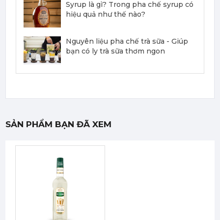
351,000
đ
Syrup là gì? Trong pha chế syrup có
hiệu quả như thế nào?
Nguyên liệu pha chế trà sữa - Giúp
bạn có ly trà sữa thơm ngon
Mứt Sệt Phúc Bồn Tử Nghiền Monin - Monin Raspberry Fruit Mix (Puree) 1L
442,750 đ
422,050
đ
SẢN PHẨM BẠN ĐÃ XEM
Mứt Sệt Bưởi Đỏ Nghiền Monin - Monin Red Grapefruit Fruit Mix (Puree) 1L
442,750 đ
422,050
đ