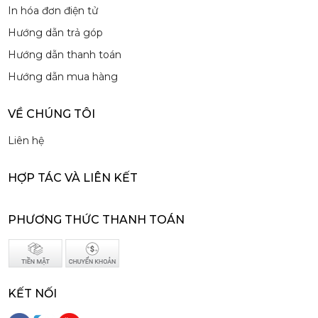
In hóa đơn điện tử
Siro Monin Amaretto (Vị Tự Nhiên) - Monin Amaretto Syrup 700ml
Hướng dẫn trả góp
215,000 đ
Hướng dẫn thanh toán
202,000
đ
Hướng dẫn mua hàng
VỀ CHÚNG TÔI
Liên hệ
Siro Monin Mâm Xôi Đen - Monin Blackberry Syrup 700ml
HỢP TÁC VÀ LIÊN KẾT
215,000 đ
202,000
đ
PHƯƠNG THỨC THANH TOÁN
KẾT NỐI
Siro Monin Bơ Nâu - Monin Brown Butter Flavoured Syrup 700ml