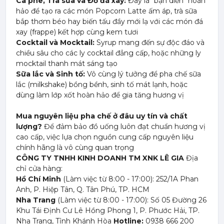
Cà phê, Trà sữa và Đồ đá xay:
Đây là "bạn diễn" hoàn
hảo để tạo ra các món Popcorn Latte ấm áp, trà sữa
bắp thơm béo hay biến tấu đầy mới lạ với các món đá
xay (frappe) kết hợp cùng kem tươi
Cocktail và Mocktail:
Syrup mang đến sự độc đáo và
chiều sâu cho các ly cocktail đẳng cấp, hoặc những ly
mocktail thanh mát sáng tạo
Sữa lắc và Sinh tố:
Vô cùng lý tưởng để pha chế sữa
lắc (milkshake) bồng bềnh, sinh tố mát lạnh, hoặc
dùng làm lớp xốt hoàn hảo để gia tăng hương vị
Mua nguyên liệu pha chế ở đâu uy tín và chất
lượng?
Để đảm bảo đồ uống luôn đạt chuẩn hương vị
cao cấp, việc lựa chọn nguồn cung cấp nguyên liệu
chính hãng là vô cùng quan trọng
CÔNG TY TNHH KINH DOANH TM XNK LÊ GIA
Địa
chỉ cửa hàng:
Hồ Chí Minh
(Làm việc từ 8:00 - 17:00): 252/1A Phan
Anh, P. Hiệp Tân, Q. Tân Phú, TP. HCM
Nha Trang
(Làm việc từ 8:00 - 17:00): Số 05 Đường 26
Khu Tái Định Cư Lê Hồng Phong 1, P. Phước Hải, TP.
Nha Trang, Tỉnh Khánh Hòa
Hotline:
0938 666 200