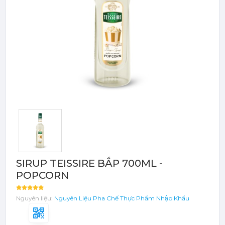
Bột - Sữa - Thạch
TRÁI CÂY ĐÓNG HỘP (CANNED
FRUITS)
Bột - Sữa - Thạch
Đào Ngâm - Trái Cây Hộp
Máy Móc Dụng Cụ
Phụ Kiện Các Loại
SIRUP TEISSIRE BẮP 700ML -
POPCORN
Nguyên liệu:
Nguyên Liệu Pha Chế
Thực Phẩm Nhập Khẩu