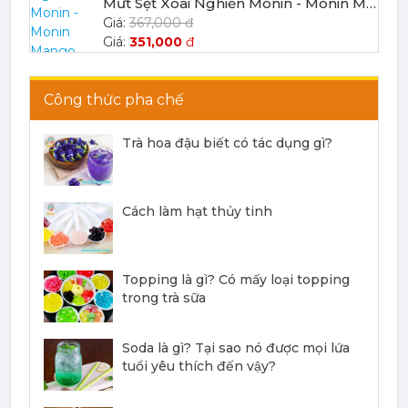
Mứt Sệt Chanh Dây Nghiền Monin - Monin Passion Fruit Mix (Puree) 1L
403,700 đ
386,100
đ
Công thức pha chế
Trà hoa đậu biết có tác dụng gì?
Mứt Sệt Đào Nghiền Monin - Monin Peach Fruit Mix (Puree) 1L
Cách làm hạt thủy tinh
367,000 đ
351,000
đ
Topping là gì? Có mấy loại topping
trong trà sữa
Soda là gì? Tại sao nó được mọi lứa
tuổi yêu thích đến vậy?
Mứt Sệt Dứa Nghiền Monin - Monin Pineapple Fruit Mix (Puree) 1L
367,000 đ