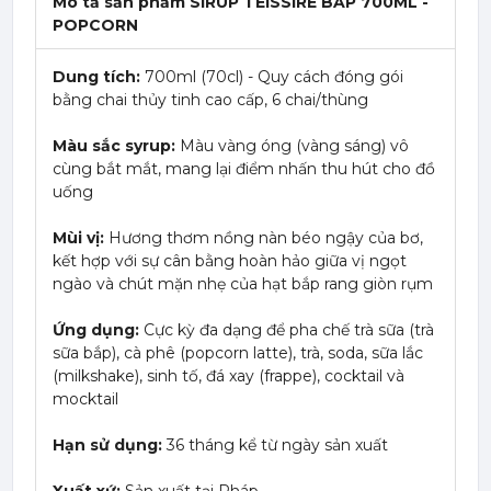
Mô tả sản phẩm SIRUP TEISSIRE BẮP 700ML -
POPCORN
Dung tích:
700ml (70cl) - Quy cách đóng gói
bằng chai thủy tinh cao cấp, 6 chai/thùng
Màu sắc syrup:
Màu vàng óng (vàng sáng) vô
cùng bắt mắt, mang lại điểm nhấn thu hút cho đồ
uống
Mùi vị:
Hương thơm nồng nàn béo ngậy của bơ,
kết hợp với sự cân bằng hoàn hảo giữa vị ngọt
ngào và chút mặn nhẹ của hạt bắp rang giòn rụm
Ứng dụng:
Cực kỳ đa dạng để pha chế trà sữa (trà
sữa bắp), cà phê (popcorn latte), trà, soda, sữa lắc
(milkshake), sinh tố, đá xay (frappe), cocktail và
mocktail
Hạn sử dụng:
36 tháng kể từ ngày sản xuất