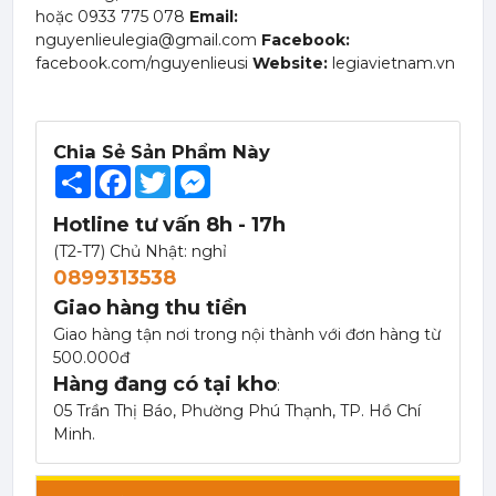
hoặc 0933 775 078
Email:
nguyenlieulegia@gmail.com
Facebook:
facebook.com/nguyenlieusi
Website:
legiavietnam.vn
Chia Sẻ Sản Phẩm Này
Share
Facebook
Twitter
Messenger
Mứt Sệt Táo Xanh Nghiền Monin - Monin Granny Smith Apple Fruit Mix (Puree) 1L
Hotline tư vấn 8h - 17h
367,000 đ
(T2-T7) Chủ Nhật: nghỉ
351,000
đ
0899313538
Giao hàng thu tiền
Giao hàng tận nơi trong nội thành với đơn hàng từ
500.000đ
Hàng đang có tại kho
:
05 Trần Thị Báo, Phường Phú Thạnh, TP. Hồ Chí
Minh.
Mứt Sệt Kiwi Nghiền Monin - Monin Kiwi Fruit Mix (Puree) 1L
367,000 đ
351,000
đ