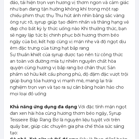
đáo, tái hiện trọn vẹn hương vị thơm ngon và cảm giác
như bạn đang tận hưởng không khí trong một rạp
chiếu phim thực thụ Thu hút ánh nhìn bằng sắc vàng
óng rực rỡ, syrup giúp tạo điểm nhấn và thăng hạng vẻ
đẹp cho bất kỳ ly thức uống nào Khi thưởng thức, bạn
sẽ ngay lập tức bị chinh phục bởi hương thơm béo
ngậy của bơ, kết hợp cùng vị mặn nhẹ và độ ngọt dịu
êm đặc trưng của từng hạt bắp rang
Sự thuần khiết của syrup được tạo nên từ công thức
an toàn với đường mía tự nhiên nguyên chất hòa
quyện cùng hương vị bắp rang bơ chân thực Sản
phẩm sở hữu kết cấu phong phú, độ đậm đặc vượt trội
giúp bung tỏa hương vị mạnh mẽ, mang lại trải
nghiệm trọn vẹn và tạo ra sự cân bằng hoàn hảo cho
mọi loại đồ uống
Khả năng ứng dụng đa dạng
Với đặc tính mặn ngọt
đan xen hài hòa cùng hương thơm béo ngậy, Syrup
Teisseire Bắp Rang Bơ là nguyên liệu tuyệt vời trên
quầy bar, giúp các chuyên gia pha chế thỏa sức sáng
tạo: