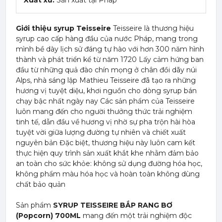
Xuất xứ:
Sản xuất tại Pháp
Giới thiệu syrup Teisseire
Teisseire là thương hiệu
syrup cao cấp hàng đầu của nước Pháp, mang trong
mình bề dày lịch sử đáng tự hào với hơn 300 năm hình
thành và phát triển kể từ năm 1720 Lấy cảm hứng ban
đầu từ những quả đào chín mọng ở chân đồi dãy núi
Alps, nhà sáng lập Mathieu Teisseire đã tạo ra những
hương vị tuyệt diệu, khơi nguồn cho dòng syrup bán
chạy bậc nhất ngày nay Các sản phẩm của Teisseire
luôn mang đến cho người thưởng thức trải nghiệm
tinh tế, dẫn đầu về hương vị nhờ sự pha trộn hài hòa
tuyệt vời giữa lượng đường tự nhiên và chiết xuất
nguyên bản Đặc biệt, thương hiệu này luôn cam kết
thực hiện quy trình sản xuất khắt khe nhằm đảm bảo
an toàn cho sức khỏe: không sử dụng đường hóa học,
không phẩm màu hóa học và hoàn toàn không dùng
chất bảo quản
Sản phẩm
SYRUP TEISSEIRE BẮP RANG BƠ
(Popcorn) 700ML
mang đến một trải nghiệm độc