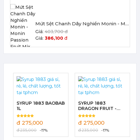
Mứt Sệt Chanh Dây Nghiền Monin - Monin Passion Fruit Mix (Puree) 1L
403,700 đ
386,100
đ
Mứt Sệt Đào Nghiền Monin - Monin Peach Fruit Mix (Puree) 1L
367,000 đ
351,000
đ
SYRUP 1883 BAOBAB
SYRUP 1883
1L
DRAGON FRUIT -
THANH LONG 1L
đ 275,000
đ 275,000
đ 235,000
đ 235,000
-17%
-17%