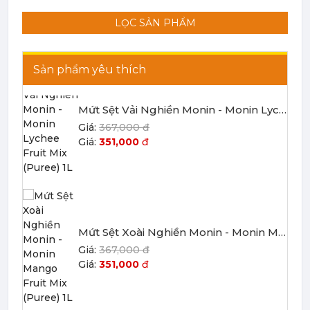
367,000 đ
351,000
đ
LỌC SẢN PHẨM
Bột - Sữa - Thạch
TRÁI CÂY ĐÓNG HỘP (CANNED
Sản phẩm yêu thích
FRUITS)
Mứt Sệt Vải Nghiền Monin - Monin Lychee Fruit Mix (Puree) 1L
Bột - Sữa - Thạch
367,000 đ
351,000
đ
Đào Ngâm - Trái Cây Hộp
Máy Móc Dụng Cụ
Phụ Kiện Các Loại
Mứt Sệt Xoài Nghiền Monin - Monin Mango Fruit Mix (Puree) 1L
367,000 đ
351,000
đ