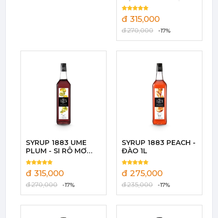
RÔ SỮA HẠT PHỈ 1L
đ 315,000
đ 270,000
-17%
Mứt Sệt Dâu Nghiền Monin - Monin Strawberry Fruit Mix (Puree) 1L
385,000 đ
367,000
đ
SYRUP 1883 UME
SYRUP 1883 PEACH -
PLUM - SI RÔ MƠ
ĐÀO 1L
Mứt Sệt Quả Thanh Yên Nghiền Monin - Monin Yuzu Fruit Mix (Puree) 1L
NHẬT 1L
507,150 đ
đ 315,000
đ 275,000
484,150
đ
đ 270,000
đ 235,000
-17%
-17%