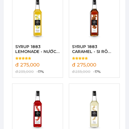
Siro Monin Amaretto (Vị Tự Nhiên) - Monin Amaretto Syrup 700ml
215,000 đ
202,000
đ
SYRUP 1883
SYRUP 1883
LEMONADE - NƯỚC
CARAMEL - SI RÔ
CỐT CHANH VÀNG 1L
CARAMEN 1L
đ 275,000
đ 275,000
đ 235,000
đ 235,000
-17%
-17%
Siro Monin Mâm Xôi Đen - Monin Blackberry Syrup 700ml
215,000 đ
202,000
đ