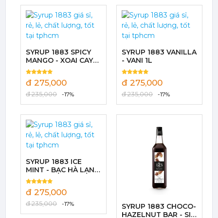
Mứt Sệt Dứa Nghiền Monin - Monin Pineapple Fruit Mix (Puree) 1L
367,000 đ
351,000
đ
SYRUP 1883 SPICY
SYRUP 1883 VANILLA
MANGO - XOAI CAY
- VANI 1L
1L
đ 275,000
đ 275,000
Mứt Sệt Phúc Bồn Tử Nghiền Monin - Monin Raspberry Fruit Mix (Puree) 1L
đ 235,000
đ 235,000
-17%
-17%
442,750 đ
422,050
đ
SYRUP 1883 ICE
MINT - BẠC HÀ LẠNH
1L
Mứt Sệt Bưởi Đỏ Nghiền Monin - Monin Red Grapefruit Fruit Mix (Puree) 1L
đ 275,000
442,750 đ
đ 235,000
-17%
SYRUP 1883 CHOCO-
422,050
đ
HAZELNUT BAR - SI