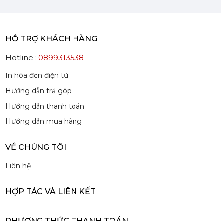
202,000
đ
HỖ TRỢ KHÁCH HÀNG
Hotline :
0899313538
In hóa đơn điện tử
Siro Monin Sô Cô La Ruby - Monin Ruby Chocolate Syrup 700ml
Hướng dẫn trả góp
215,000 đ
202,000
đ
Hướng dẫn thanh toán
Hướng dẫn mua hàng
VỀ CHÚNG TÔI
Liên hệ
Siro Monin Gỗ Sồi Hun Khói - Monin Smoked Oak Syrup 700ml
HỢP TÁC VÀ LIÊN KẾT
215,000 đ
202,000
đ
PHƯƠNG THỨC THANH TOÁN