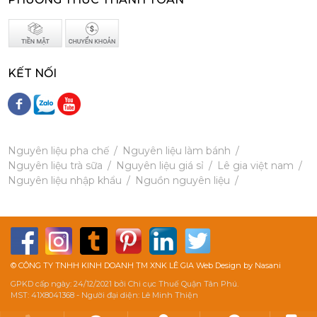
Siro Monin Quýt - Monin Tangerine Syrup 700ml
KẾT NỐI
215,000 đ
202,000
đ
Nguyên liệu pha chế
Nguyên liệu làm bánh
Nguyên liệu trà sữa
Nguyên liệu giá sỉ
Lê gia việt nam
Nguyên liệu nhập khẩu
Nguồn nguyên liệu
Siro Monin Brownie Hạt Óc Chó (Vị Tự Nhiên) - Monin Walnut Brownie Syrup 700ml
215,000 đ
202,000
đ
© CÔNG TY TNHH KINH DOANH TM XNK LÊ GIA Web Design by Nasani
GPKD cấp ngày: 24/12/2021 bởi Chi cục Thuế Quận Tân Phú.
MST: 41X8041368 - Người đại diện: Lê Minh Thiện