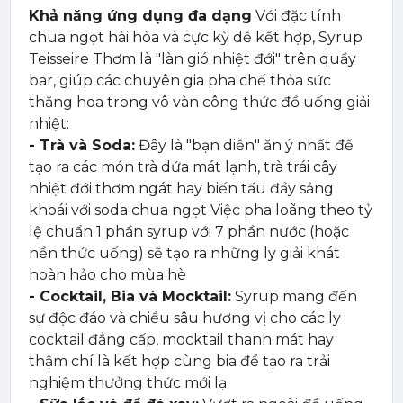
Khả năng ứng dụng đa dạng
Với đặc tính
chua ngọt hài hòa và cực kỳ dễ kết hợp, Syrup
Teisseire Thơm là "làn gió nhiệt đới" trên quầy
bar, giúp các chuyên gia pha chế thỏa sức
thăng hoa trong vô vàn công thức đồ uống giải
nhiệt:
- Trà và Soda:
Đây là "bạn diễn" ăn ý nhất để
tạo ra các món trà dứa mát lạnh, trà trái cây
nhiệt đới thơm ngát hay biến tấu đầy sảng
khoái với soda chua ngọt Việc pha loãng theo tỷ
lệ chuẩn 1 phần syrup với 7 phần nước (hoặc
nền thức uống) sẽ tạo ra những ly giải khát
hoàn hảo cho mùa hè
- Cocktail, Bia và Mocktail:
Syrup mang đến
sự độc đáo và chiều sâu hương vị cho các ly
cocktail đẳng cấp, mocktail thanh mát hay
thậm chí là kết hợp cùng bia để tạo ra trải
nghiệm thưởng thức mới lạ