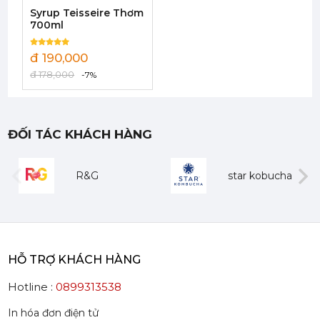
422,050
đ
Syrup Teisseire Thơm
700ml
đ 190,000
đ 178,000
-7%
Mứt Sệt Dâu Nghiền Monin - Monin Strawberry Fruit Mix (Puree) 1L
385,000 đ
ĐỐI TÁC KHÁCH HÀNG
367,000
đ
R&G
star kobucha
evious
Next
Mứt Sệt Quả Thanh Yên Nghiền Monin - Monin Yuzu Fruit Mix (Puree) 1L
HỖ TRỢ KHÁCH HÀNG
507,150 đ
484,150
đ
Hotline :
0899313538
In hóa đơn điện tử