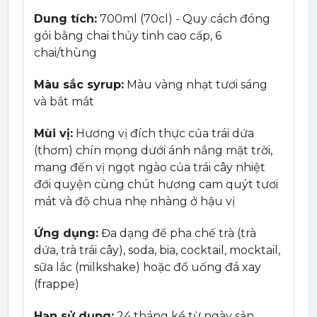
Dung tích:
700ml (70cl) - Quy cách đóng
gói bằng chai thủy tinh cao cấp, 6
chai/thùng
Màu sắc syrup:
Màu vàng nhạt tươi sáng
và bắt mắt
Mùi vị:
Hương vị đích thực của trái dứa
(thơm) chín mọng dưới ánh nắng mặt trời,
mang đến vị ngọt ngào của trái cây nhiệt
đới quyện cùng chút hương cam quýt tươi
mát và độ chua nhẹ nhàng ở hậu vị
Ứng dụng:
Đa dạng để pha chế trà (trà
dứa, trà trái cây), soda, bia, cocktail, mocktail,
sữa lắc (milkshake) hoặc đồ uống đá xay
(frappe)
Hạn sử dụng:
24 tháng kể từ ngày sản