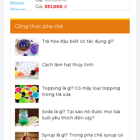
Công thức pha chế
Mứt Sệt Chanh Dây Nghiền Monin - Monin Passion Fruit Mix (Puree) 1L
Trà hoa đậu biết có tác dụng gì?
403,700 đ
386,100
đ
Cách làm hạt thủy tinh
Topping là gì? Có mấy loại topping
trong trà sữa
Mứt Sệt Đào Nghiền Monin - Monin Peach Fruit Mix (Puree) 1L
367,000 đ
351,000
đ
Soda là gì? Tại sao nó được mọi lứa
tuổi yêu thích đến vậy?
Syrup là gì? Trong pha chế syrup có