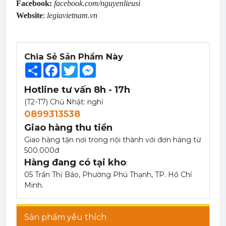
Facebook:
facebook.com/nguyenlieusi
Website
:
legiavietnam.vn
Chia Sẻ Sản Phẩm Này
Share
Facebook
Twitter
Messenger
Hotline tư vấn 8h - 17h
(T2-T7) Chủ Nhật: nghỉ
0899313538
Giao hàng thu tiền
Giao hàng tận nơi trong nội thành với đơn hàng từ
Mứt Sệt Táo Xanh Nghiền Monin - Monin Granny Smith Apple Fruit Mix (Puree) 1L
500.000đ
367,000 đ
Hàng đang có tại kho
:
351,000
đ
05 Trần Thị Báo, Phường Phú Thạnh, TP. Hồ Chí
Minh.
Sản phẩm yêu thích