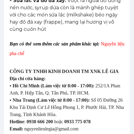
- Sữa lắc và đồ đá xay:
Vượt ra ngoài đồ uống
nền nước, syrup dứa còn là mảnh ghép tuyệt
vời cho các món sữa lắc (milkshake) béo ngậy
hay đồ đá xay (frappe), mang lại hương vị vô
cùng cuốn hút
Bạn có thể xem thêm các sản phẩm khác tại:
Nguyên liệu
pha chế
CÔNG TY TNHH KINH DOANH TM XNK LÊ GIA
Địa chỉ cửa hàng:
• Hồ Chí Minh (Làm việc từ 8:00 - 17:00):
252/1A Phan
Anh, P. Hiệp Tân, Q. Tân Phú, TP. HCM.
• Nha Trang (Làm việc từ 8:00 - 17:00):
Số 05 Đường 26
Khu Tái Định Cư Lê Hồng Phong 1, P. Phước Hải, TP. Nha
Trang, Tỉnh Khánh Hòa.
Hotline
:
0938 666 200
hoặc
0933 775 078
Email:
nguyenlieulegia@gmail.com