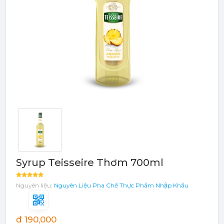
Bột - Sữa - Thạch
TRÁI CÂY ĐÓNG HỘP (CANNED
FRUITS)
Bột - Sữa - Thạch
Đào Ngâm - Trái Cây Hộp
Máy Móc Dụng Cụ
Phụ Kiện Các Loại
Syrup Teisseire Thơm 700ml
Nguyên liệu:
Nguyên Liệu Pha Chế
Thực Phẩm Nhập Khẩu
đ 190,000