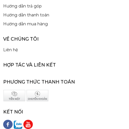
Hướng dẫn trả góp
Hướng dẫn thanh toán
Hướng dẫn mua hàng
Siro Monin Amaretto (Vị Tự Nhiên) - Monin Amaretto Syrup 700ml
VỀ CHÚNG TÔI
215,000 đ
202,000
đ
Liên hệ
HỢP TÁC VÀ LIÊN KẾT
PHƯƠNG THỨC THANH TOÁN
Siro Monin Mâm Xôi Đen - Monin Blackberry Syrup 700ml
215,000 đ
202,000
đ
KẾT NỐI