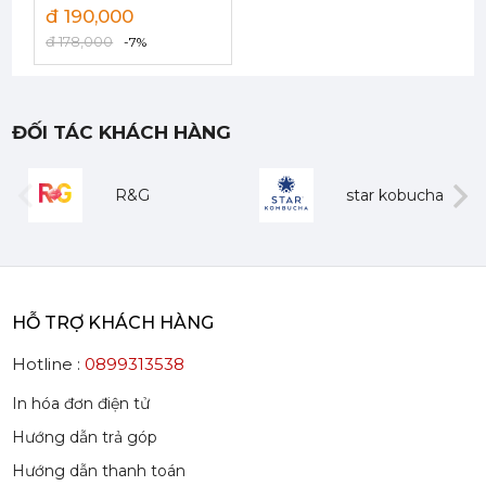
đ 190,000
đ 178,000
-7%
ĐỐI TÁC KHÁCH HÀNG
Mứt Sệt Quả Thanh Yên Nghiền Monin - Monin Yuzu Fruit Mix (Puree) 1L
507,150 đ
484,150
đ
R&G
star kobucha
evious
Next
HỖ TRỢ KHÁCH HÀNG
Hotline :
0899313538
Siro Monin Amaretto (Vị Tự Nhiên) - Monin Amaretto Syrup 700ml
215,000 đ
In hóa đơn điện tử
202,000
đ
Hướng dẫn trả góp
Hướng dẫn thanh toán