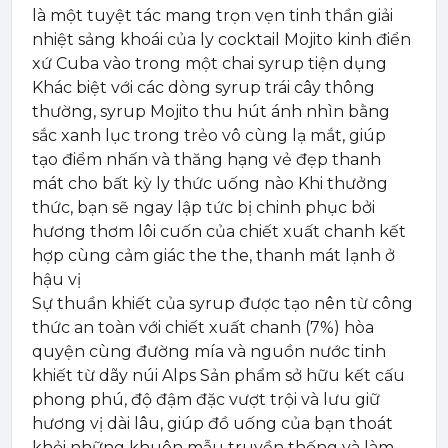
là một tuyệt tác mang trọn vẹn tinh thần giải
nhiệt sảng khoái của ly cocktail Mojito kinh điển
xứ Cuba vào trong một chai syrup tiện dụng
Khác biệt với các dòng syrup trái cây thông
thường, syrup Mojito thu hút ánh nhìn bằng
sắc xanh lục trong trẻo vô cùng lạ mắt, giúp
tạo điểm nhấn và thăng hạng vẻ đẹp thanh
mát cho bất kỳ ly thức uống nào Khi thưởng
thức, bạn sẽ ngay lập tức bị chinh phục bởi
hương thơm lôi cuốn của chiết xuất chanh kết
hợp cùng cảm giác the the, thanh mát lạnh ở
hậu vị
Sự thuần khiết của syrup được tạo nên từ công
thức an toàn với chiết xuất chanh (7%) hòa
quyện cùng đường mía và nguồn nước tinh
khiết từ dãy núi Alps Sản phẩm sở hữu kết cấu
phong phú, độ đậm đặc vượt trội và lưu giữ
hương vị dài lâu, giúp đồ uống của bạn thoát
khỏi những khuôn mẫu truyền thống và làm