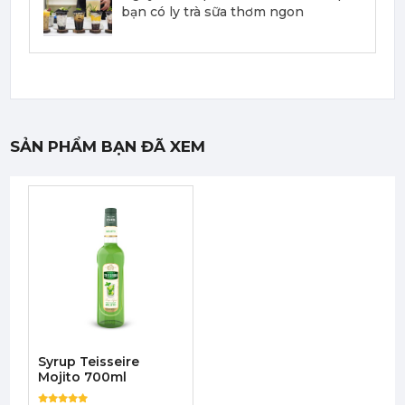
Mứt Sệt Phúc Bồn Tử Nghiền Monin - Monin Raspberry Fruit Mix (Puree) 1L
bạn có ly trà sữa thơm ngon
442,750 đ
422,050
đ
SẢN PHẨM BẠN ĐÃ XEM
Mứt Sệt Bưởi Đỏ Nghiền Monin - Monin Red Grapefruit Fruit Mix (Puree) 1L
442,750 đ
422,050
đ
Mứt Sệt Dâu Nghiền Monin - Monin Strawberry Fruit Mix (Puree) 1L
Syrup Teisseire
385,000 đ
Mojito 700ml
367,000
đ