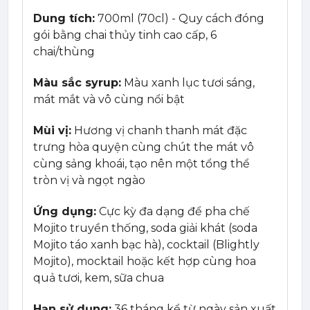
Dung tích:
700ml (70cl) - Quy cách đóng
gói bằng chai thủy tinh cao cấp, 6
chai/thùng
Màu sắc syrup:
Màu xanh lục tươi sáng,
mát mắt và vô cùng nổi bật
Mùi vị:
Hương vị chanh thanh mát đặc
trưng hòa quyện cùng chút the mát vô
cùng sảng khoái, tạo nên một tổng thể
tròn vị và ngọt ngào
Ứng dụng:
Cực kỳ đa dạng để pha chế
Mojito truyền thống, soda giải khát (soda
Mojito táo xanh bạc hà), cocktail (Blightly
Mojito), mocktail hoặc kết hợp cùng hoa
quả tươi, kem, sữa chua
Hạn sử dụng:
36 tháng kể từ ngày sản xuất