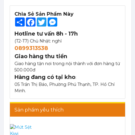
Chia Sẻ Sản Phẩm Này
Mứt Sệt Táo Xanh Nghiền Monin - Monin Granny Smith Apple Fruit Mix (Puree) 1L
Share
Facebook
Twitter
Messenger
367,000 đ
351,000
đ
Hotline tư vấn 8h - 17h
(T2-T7) Chủ Nhật: nghỉ
0899313538
Giao hàng thu tiền
Giao hàng tận nơi trong nội thành với đơn hàng từ
500.000đ
Mứt Sệt Kiwi Nghiền Monin - Monin Kiwi Fruit Mix (Puree) 1L
Hàng đang có tại kho
:
367,000 đ
05 Trần Thị Báo, Phường Phú Thạnh, TP. Hồ Chí
351,000
đ
Minh.
Sản phẩm yêu thích
Mứt Sệt Vải Nghiền Monin - Monin Lychee Fruit Mix (Puree) 1L
367,000 đ