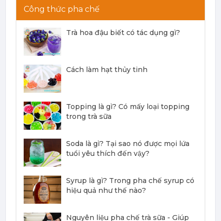
Công thức pha chế
Trà hoa đậu biết có tác dụng gì?
Mứt Sệt Đào Nghiền Monin - Monin Peach Fruit Mix (Puree) 1L
367,000 đ
351,000
đ
Cách làm hạt thủy tinh
Topping là gì? Có mấy loại topping
trong trà sữa
Mứt Sệt Dứa Nghiền Monin - Monin Pineapple Fruit Mix (Puree) 1L
367,000 đ
Soda là gì? Tại sao nó được mọi lứa
351,000
đ
tuổi yêu thích đến vậy?
Syrup là gì? Trong pha chế syrup có
hiệu quả như thế nào?
Nguyên liệu pha chế trà sữa - Giúp