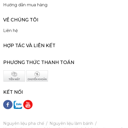
Hướng dẫn mua hàng
VỀ CHÚNG TÔI
Siro Monin Mâm Xôi Đen - Monin Blackberry Syrup 700ml
Liên hệ
215,000 đ
202,000
đ
HỢP TÁC VÀ LIÊN KẾT
PHƯƠNG THỨC THANH TOÁN
Siro Monin Bơ Nâu - Monin Brown Butter Flavoured Syrup 700ml
215,000 đ
KẾT NỐI
202,000
đ
Nguyên liệu pha chế
Nguyên liệu làm bánh