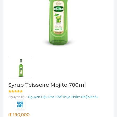
Bột - Sữa - Thạch
TRÁI CÂY ĐÓNG HỘP (CANNED
FRUITS)
Bột - Sữa - Thạch
Đào Ngâm - Trái Cây Hộp
Máy Móc Dụng Cụ
Phụ Kiện Các Loại
Syrup Teisseire Mojito 700ml
Nguyên liệu:
Nguyên Liệu Pha Chế
Thực Phẩm Nhập Khẩu
đ 190,000