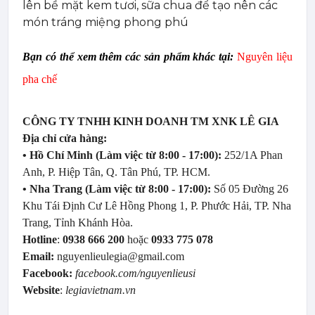
lên bề mặt kem tươi, sữa chua để tạo nên các
món tráng miệng phong phú
Bạn có thể xem thêm các sản phẩm khác tại:
Nguyên liệu
pha chế
CÔNG TY TNHH KINH DOANH TM XNK LÊ GIA
Địa chỉ cửa hàng:
• Hồ Chí Minh (Làm việc từ 8:00 - 17:00):
252/1A Phan
Anh, P. Hiệp Tân, Q. Tân Phú, TP. HCM.
• Nha Trang (Làm việc từ 8:00 - 17:00):
Số 05 Đường 26
Khu Tái Định Cư Lê Hồng Phong 1, P. Phước Hải, TP. Nha
Trang, Tỉnh Khánh Hòa.
Hotline
:
0938 666 200
hoặc
0933 775 078
Email:
nguyenlieulegia@gmail.com
Facebook:
facebook.com/nguyenlieusi
Website
:
legiavietnam.vn