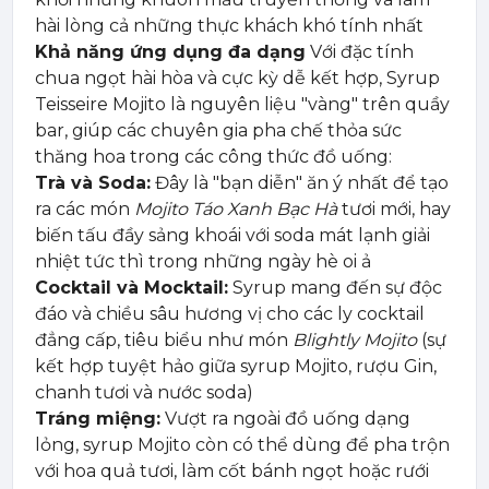
hài lòng cả những thực khách khó tính nhất
Khả năng ứng dụng đa dạng
Với đặc tính
chua ngọt hài hòa và cực kỳ dễ kết hợp, Syrup
Teisseire Mojito là nguyên liệu "vàng" trên quầy
bar, giúp các chuyên gia pha chế thỏa sức
thăng hoa trong các công thức đồ uống:
Trà và Soda:
Đây là "bạn diễn" ăn ý nhất để tạo
ra các món
Mojito Táo Xanh Bạc Hà
tươi mới, hay
biến tấu đầy sảng khoái với soda mát lạnh giải
nhiệt tức thì trong những ngày hè oi ả
Cocktail và Mocktail:
Syrup mang đến sự độc
đáo và chiều sâu hương vị cho các ly cocktail
đẳng cấp, tiêu biểu như món
Blightly Mojito
(sự
kết hợp tuyệt hảo giữa syrup Mojito, rượu Gin,
chanh tươi và nước soda)
Tráng miệng:
Vượt ra ngoài đồ uống dạng
lỏng, syrup Mojito còn có thể dùng để pha trộn
với hoa quả tươi, làm cốt bánh ngọt hoặc rưới