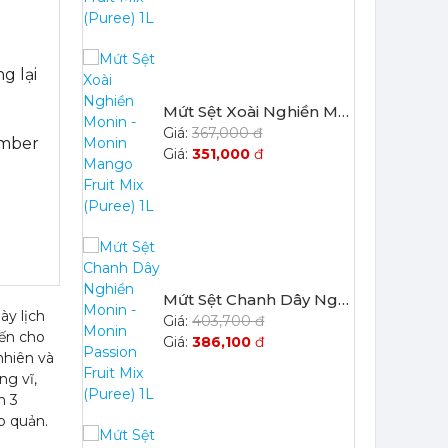
g lại
Mứt Sệt Chanh Dây Nghiền Monin - Monin Passion Fruit Mix (Puree) 1L
403,700 đ
386,100
đ
umber
Mứt Sệt Đào Nghiền Monin - Monin Peach Fruit Mix (Puree) 1L
367,000 đ
ày lịch
351,000
đ
đến cho
nhiên và
ng vĩ,
n 3
o quản.