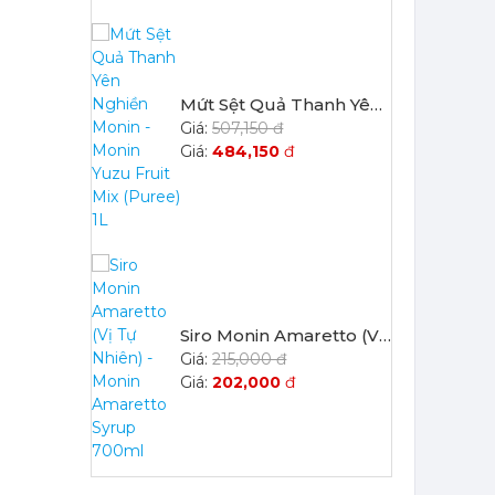
Siro Monin Amaretto (Vị Tự Nhiên) - Monin Amaretto Syrup 700ml
215,000 đ
202,000
đ
Siro Monin Mâm Xôi Đen - Monin Blackberry Syrup 700ml
215,000 đ
202,000
đ