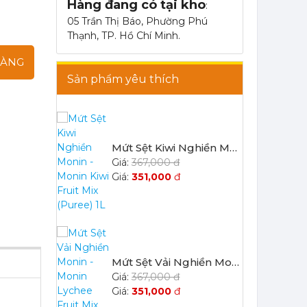
Mứt Sệt Kiwi Nghiền Monin - Monin Kiwi Fruit Mix (Puree) 1L
Hàng đang có tại kho
:
367,000 đ
05 Trần Thị Báo, Phường Phú
351,000
đ
Thạnh, TP. Hồ Chí Minh.
HÀNG
Sản phẩm yêu thích
Mứt Sệt Vải Nghiền Monin - Monin Lychee Fruit Mix (Puree) 1L
367,000 đ
351,000
đ
Mứt Sệt Xoài Nghiền Monin - Monin Mango Fruit Mix (Puree) 1L
367,000 đ
351,000
đ