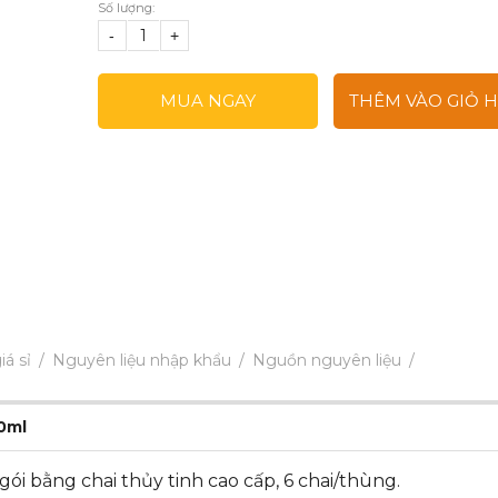
Số lượng:
-
+
MUA NGAY
THÊM VÀO GIỎ 
iá sỉ
Nguyên liệu nhập khẩu
Nguồn nguyên liệu
0ml
ói bằng chai thủy tinh cao cấp, 6 chai/thùng.