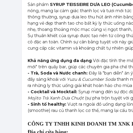
Sản phẩm
SYRUP TEISSEIRE DƯA LEO (Cucumb
nóng, mang lại cảm giác thanh lọc và tươi mới tức 
thông thường, syrup dưa leo thu hút ánh nhìn bằng
hạng vẻ đẹp thanh tao cho bất kỳ ly thức uống nà
nhẹ, thoang thoảng mộc mạc cùng vị ngọt thanh, 
Sự thuần khiết của syrup được tạo nên từ công th
cô đặc an toàn. Chính sự cân bằng tuyệt vời này g
cung cấp các vitamin và khoáng chất tự nhiên giúp 
Khả năng ứng dụng đa dạng
Với đặc tính the mát
mới" trên quầy bar, giúp các chuyên gia pha chế t
- Trà, Soda và Nước chanh:
Đây là "bạn diễn" ăn 
đầy sảng khoái với
Yuzu & Cucumber Soda
thanh má
ra những ly thức uống giải khát hoàn hảo cho mùa
- Cocktail và Mocktail:
Syrup mang đến sự độc đáo
Mojito Trà Xanh Dưa Chuột
(sự pha trộn tuyệt vời g
- Sinh tố healthy:
Vượt ra ngoài đồ uống dạng lỏn
(smoothie) rau củ thanh lọc cơ thể, mang lại cấu 
CÔNG TY TNHH KINH DOANH TM XNK 
Địa chỉ cửa hàng: