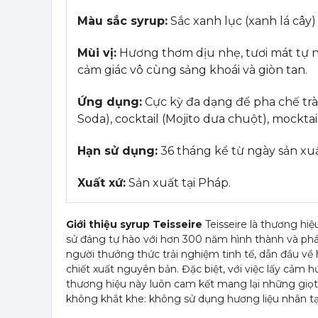
Màu sắc syrup:
Sắc xanh lục (xanh lá cây)
Mùi vị:
Hương thơm dịu nhẹ, tươi mát tự nh
cảm giác vô cùng sảng khoái và giòn tan.
Ứng dụng:
Cực kỳ đa dạng để pha chế trà 
Soda), cocktail (Mojito dưa chuột), mockta
Hạn sử dụng:
36 tháng kể từ ngày sản xuấ
Xuất xứ:
Sản xuất tại Pháp.
Giới thiệu syrup Teisseire
Teisseire là thương hi
sử đáng tự hào với hơn 300 năm hình thành và phá
người thưởng thức trải nghiệm tinh tế, dẫn đầu về 
chiết xuất nguyên bản. Đặc biệt, với việc lấy cảm 
thương hiệu này luôn cam kết mang lại những giọt
không khắt khe: không sử dụng hương liệu nhân 