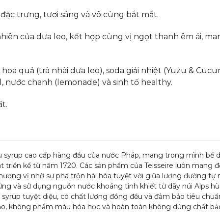
 đặc trưng, tươi sáng và vô cùng bắt mắt.
iên của dưa leo, kết hợp cùng vị ngọt thanh êm ái, man
hoa quả (trà nhài dưa leo), soda giải nhiệt (Yuzu & Cuc
il, nước chanh (lemonade) và sinh tố healthy.
t.
ệu syrup cao cấp hàng đầu của nước Pháp, mang trong mình bề d
t triển kể từ năm 1720. Các sản phẩm của Teisseire luôn mang 
hương vị nhờ sự pha trộn hài hòa tuyệt vời giữa lượng đường tự 
hứng và sử dụng nguồn nước khoáng tinh khiết từ dãy núi Alps hù
 syrup tuyệt diệu, có chất lượng đồng đều và đảm bảo tiêu chuẩ
tạo, không phẩm màu hóa học và hoàn toàn không dùng chất bả