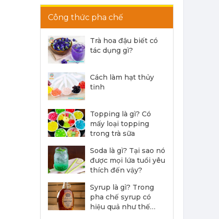
Công thức pha chế
Siro Monin Bơ Nâu - Monin Brown Butter Flavoured Syrup 700ml
215,000 đ
202,000
đ
Trà hoa đậu biết có
tác dụng gì?
Cách làm hạt thủy
tinh
Topping là gì? Có
Siro Monin Falernum - Monin Falernum Flavoured Syrup 700ml
mấy loại topping
215,000 đ
trong trà sữa
202,000
đ
Soda là gì? Tại sao nó
được mọi lứa tuổi yêu
thích đến vậy?
Syrup là gì? Trong
pha chế syrup có
hiệu quả như thế
Siro Monin Cây Phong - Monin Maple Flavoured Syrup 700ml
nào?
215,000 đ