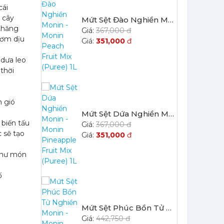
Mứt Sệt Dứa Nghiền Monin - Monin Pineapple Fruit Mix (Puree) 1L
cái
 cây
367,000 đ
 thăng
351,000
đ
hơm dịu
 dưa leo
thời
Mứt Sệt Phúc Bồn Tử Nghiền Monin - Monin Raspberry Fruit Mix (Puree) 1L
n gió
442,750 đ
422,050
đ
biến tấu
 sẽ tạo
 như món
ố
Mứt Sệt Bưởi Đỏ Nghiền Monin - Monin Red Grapefruit Fruit Mix (Puree) 1L
442,750 đ
422,050
đ