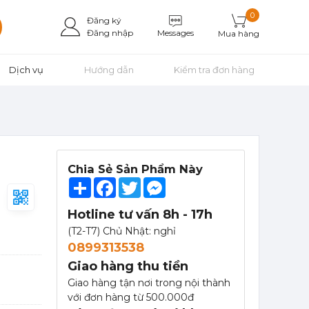
0
Đăng ký
Messages
Đăng nhập
Mua hàng
Dịch vụ
Hướng dẫn
Kiểm tra đơn hàng
Chia Sẻ Sản Phẩm Này
Mứt Sệt Táo Xanh Nghiền Monin - Monin Granny Smith Apple Fruit Mix (Puree) 1L
Share
Facebook
Twitter
Messenger
367,000 đ
351,000
đ
Hotline tư vấn 8h - 17h
(T2-T7) Chủ Nhật: nghỉ
0899313538
Giao hàng thu tiền
Giao hàng tận nơi trong nội thành
với đơn hàng từ 500.000đ