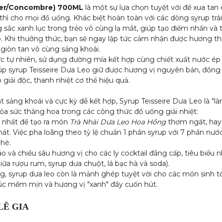
er/Concombre) 700ML
là một sự lựa chọn tuyệt vời để xua tan 
thì cho mọi đồ uống. Khác biệt hoàn toàn với các dòng syrup trái
 sắc xanh lục trong trẻo vô cùng lạ mắt, giúp tạo điểm nhấn và
o. Khi thưởng thức, bạn sẽ ngay lập tức cảm nhận được hương t
giòn tan vô cùng sảng khoái.
ức tự nhiên, sử dụng đường mía kết hợp cùng chiết xuất nước ép
iúp syrup Teisseire Dưa Leo giữ được hương vị nguyên bản, đồng 
giải độc, thanh nhiệt cơ thể hiệu quả.
 sảng khoái và cực kỳ dễ kết hợp, Syrup Teisseire Dưa Leo là "là
hỏa sức thăng hoa trong các công thức đồ uống giải nhiệt:
ý nhất để tạo ra món
Trà Nhài Dưa Leo Hoa Hồng
thơm ngát, hay 
t. Việc pha loãng theo tỷ lệ chuẩn 1 phần syrup với 7 phần nước
 hè.
 và chiều sâu hương vị cho các ly cocktail đẳng cấp, tiêu biểu
iữa rượu rum, syrup dưa chuột, lá bạc hà và soda).
g, syrup dưa leo còn là mảnh ghép tuyệt vời cho các món sinh t
trúc mềm mịn và hương vị "xanh" đầy cuốn hút.
LÊ GIA