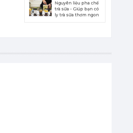
Nguyên liệu pha chế
202,000
đ
trà sữa - Giúp bạn có
ly trà sữa thơm ngon
Siro Monin Sô Cô La Ruby - Monin Ruby Chocolate Syrup 700ml
215,000 đ
202,000
đ
Siro Monin Gỗ Sồi Hun Khói - Monin Smoked Oak Syrup 700ml
215,000 đ
202,000
đ