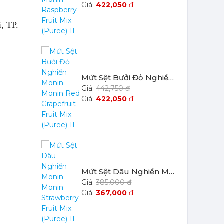
, TP.
Mứt Sệt Dâu Nghiền Monin - Monin Strawberry Fruit Mix (Puree) 1L
385,000 đ
367,000
đ
Mứt Sệt Quả Thanh Yên Nghiền Monin - Monin Yuzu Fruit Mix (Puree) 1L
507,150 đ
484,150
đ