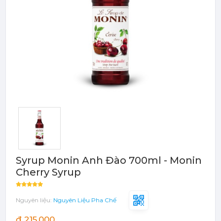
Bột - Sữa - Thạch
TRÁI CÂY ĐÓNG HỘP (CANNED
FRUITS)
Bột - Sữa - Thạch
Đào Ngâm - Trái Cây Hộp
Máy Móc Dụng Cụ
Phụ Kiện Các Loại
Syrup Monin Anh Đào 700ml - Monin
Cherry Syrup
Nguyên liệu:
Nguyên Liệu Pha Chế
đ 215,000