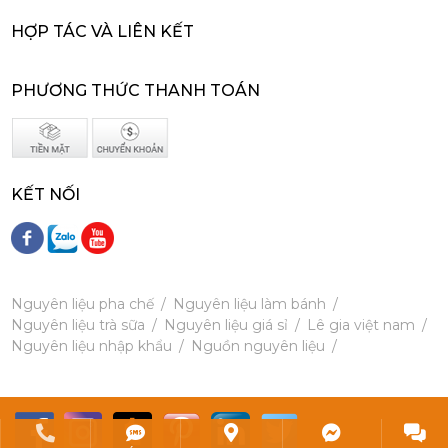
215,000 đ
HỢP TÁC VÀ LIÊN KẾT
202,000
đ
PHƯƠNG THỨC THANH TOÁN
KẾT NỐI
Siro Monin Mâm Xôi Đen - Monin Blackberry Syrup 700ml
215,000 đ
202,000
đ
Nguyên liệu pha chế
Nguyên liệu làm bánh
Nguyên liệu trà sữa
Nguyên liệu giá sỉ
Lê gia việt nam
Nguyên liệu nhập khẩu
Nguồn nguyên liệu
Siro Monin Bơ Nâu - Monin Brown Butter Flavoured Syrup 700ml
215,000 đ
202,000
đ