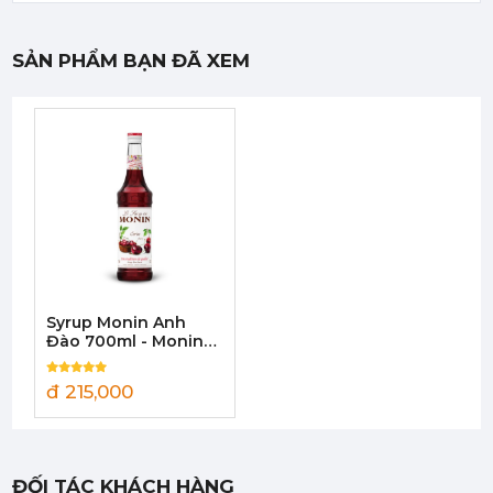
SẢN PHẨM BẠN ĐÃ XEM
Mứt Sệt Phúc Bồn Tử Nghiền Monin - Monin Raspberry Fruit Mix (Puree) 1L
442,750 đ
422,050
đ
Syrup Monin Anh
Mứt Sệt Bưởi Đỏ Nghiền Monin - Monin Red Grapefruit Fruit Mix (Puree) 1L
Đào 700ml - Monin
442,750 đ
Cherry Syrup
422,050
đ
đ 215,000
ĐỐI TÁC KHÁCH HÀNG