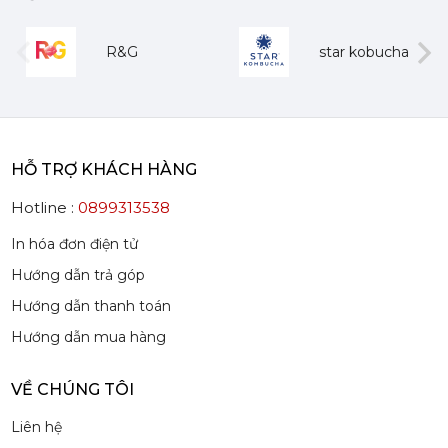
Mứt Sệt Dâu Nghiền Monin - Monin Strawberry Fruit Mix (Puree) 1L
R&G
star kobucha
385,000 đ
367,000
đ
evious
Next
HỖ TRỢ KHÁCH HÀNG
Hotline :
0899313538
Mứt Sệt Quả Thanh Yên Nghiền Monin - Monin Yuzu Fruit Mix (Puree) 1L
In hóa đơn điện tử
507,150 đ
Hướng dẫn trả góp
484,150
đ
Hướng dẫn thanh toán
Hướng dẫn mua hàng
VỀ CHÚNG TÔI
Liên hệ
Siro Monin Amaretto (Vị Tự Nhiên) - Monin Amaretto Syrup 700ml