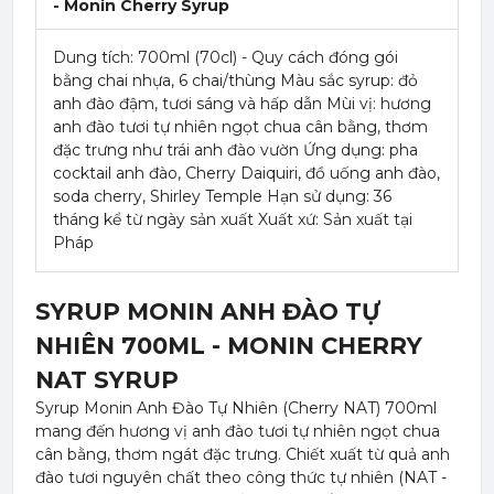
- Monin Cherry Syrup
Dung tích: 700ml (70cl) - Quy cách đóng gói
bằng chai nhựa, 6 chai/thùng Màu sắc syrup: đỏ
anh đào đậm, tươi sáng và hấp dẫn Mùi vị: hương
anh đào tươi tự nhiên ngọt chua cân bằng, thơm
đặc trưng như trái anh đào vườn Ứng dụng: pha
cocktail anh đào, Cherry Daiquiri, đồ uống anh đào,
soda cherry, Shirley Temple Hạn sử dụng: 36
tháng kể từ ngày sản xuất Xuất xứ: Sản xuất tại
Pháp
SYRUP MONIN ANH ĐÀO TỰ
NHIÊN 700ML - MONIN CHERRY
NAT SYRUP
Syrup Monin Anh Đào Tự Nhiên (Cherry NAT) 700ml
mang đến hương vị anh đào tươi tự nhiên ngọt chua
cân bằng, thơm ngát đặc trưng. Chiết xuất từ quả anh
đào tươi nguyên chất theo công thức tự nhiên (NAT -