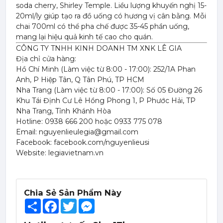
soda cherry, Shirley Temple. Liều lượng khuyến nghị 15-
20ml/ly giúp tạo ra đồ uống có hương vị cân bằng. Mỗi
chai 700ml có thể pha chế được 35-45 phần uống,
mang lại hiệu quả kinh tế cao cho quán.
CÔNG TY TNHH KINH DOANH TM XNK LÊ GIA
Địa chỉ cửa hàng:
Hồ Chí Minh (Làm việc từ 8:00 - 17:00): 252/1A Phan
Anh, P Hiệp Tân, Q Tân Phú, TP HCM
Nha Trang (Làm việc từ 8:00 - 17:00): Số 05 Đường 26
Khu Tái Định Cư Lê Hồng Phong 1, P Phước Hải, TP
Nha Trang, Tỉnh Khánh Hòa
Hotline: 0938 666 200 hoặc 0933 775 078
Email: nguyenlieulegia@gmail.com
Facebook: facebook.com/nguyenlieusi
Website: legiavietnam.vn
Chia Sẻ Sản Phẩm Này
Share
Facebook
Twitter
Messenger