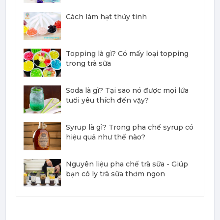
403,700 đ
Cách làm hạt thủy tinh
386,100
đ
Topping là gì? Có mấy loại topping
trong trà sữa
Mứt Sệt Đào Nghiền Monin - Monin Peach Fruit Mix (Puree) 1L
Soda là gì? Tại sao nó được mọi lứa
367,000 đ
tuổi yêu thích đến vậy?
351,000
đ
Syrup là gì? Trong pha chế syrup có
hiệu quả như thế nào?
Nguyên liệu pha chế trà sữa - Giúp
bạn có ly trà sữa thơm ngon
Mứt Sệt Dứa Nghiền Monin - Monin Pineapple Fruit Mix (Puree) 1L
367,000 đ
351,000
đ