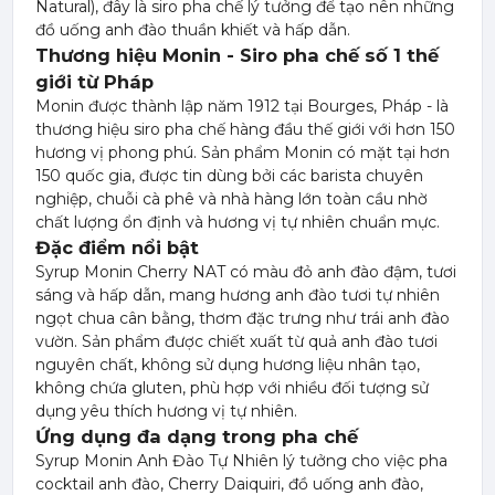
Natural), đây là siro pha chế lý tưởng để tạo nên những
đồ uống anh đào thuần khiết và hấp dẫn.
Thương hiệu Monin - Siro pha chế số 1 thế
giới từ Pháp
Monin được thành lập năm 1912 tại Bourges, Pháp - là
thương hiệu siro pha chế hàng đầu thế giới với hơn 150
hương vị phong phú. Sản phẩm Monin có mặt tại hơn
150 quốc gia, được tin dùng bởi các barista chuyên
nghiệp, chuỗi cà phê và nhà hàng lớn toàn cầu nhờ
chất lượng ổn định và hương vị tự nhiên chuẩn mực.
Đặc điểm nổi bật
Syrup Monin Cherry NAT có màu đỏ anh đào đậm, tươi
sáng và hấp dẫn, mang hương anh đào tươi tự nhiên
ngọt chua cân bằng, thơm đặc trưng như trái anh đào
vườn. Sản phẩm được chiết xuất từ quả anh đào tươi
nguyên chất, không sử dụng hương liệu nhân tạo,
không chứa gluten, phù hợp với nhiều đối tượng sử
dụng yêu thích hương vị tự nhiên.
Ứng dụng đa dạng trong pha chế
Syrup Monin Anh Đào Tự Nhiên lý tưởng cho việc pha
cocktail anh đào, Cherry Daiquiri, đồ uống anh đào,