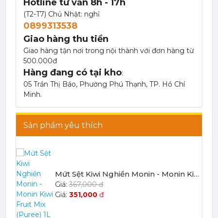
Hotline tư vấn 8h - 17h
(T2-T7) Chủ Nhật: nghỉ
0899313538
Giao hàng thu tiền
Giao hàng tận nơi trong nội thành với đơn hàng từ
500.000đ
Hàng đang có tại kho
:
Mứt Sệt Táo Xanh Nghiền Monin - Monin Granny Smith Apple Fruit Mix (Puree) 1L
05 Trần Thị Báo, Phường Phú Thạnh, TP. Hồ Chí
367,000 đ
Minh.
351,000
đ
Sản phẩm yêu thích
Mứt Sệt Kiwi Nghiền Monin - Monin Kiwi Fruit Mix (Puree) 1L
367,000 đ
351,000
đ