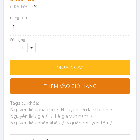
đ 159,149
-4%
Dung tích:
1l
Số lượng:
-
+
MUA NGAY
THÊM VÀO GIỎ HÀNG
Tags từ khóa:
Nguyên liệu pha chế
Nguyên liệu làm bánh
Nguyên liệu giá sỉ
Lê gia việt nam
Nguyên liệu nhập khẩu
Nguồn nguyên liệu