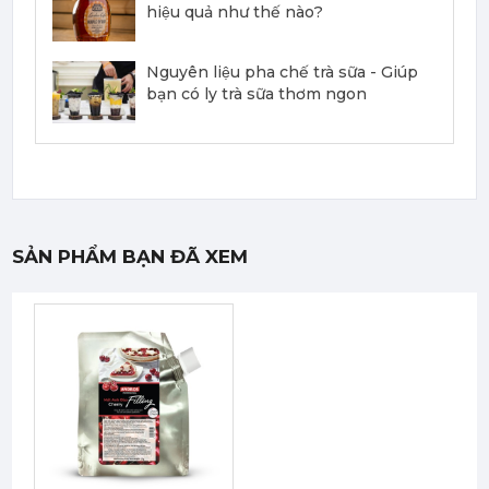
188,000 đ
hiệu quả như thế nào?
181,000
đ
Nguyên liệu pha chế trà sữa - Giúp
bạn có ly trà sữa thơm ngon
Syrup Davinci Lemon Tea 750ml - Davinci Lemon Tea Syrup
188,000 đ
181,000
đ
SẢN PHẨM BẠN ĐÃ XEM
Syrup Davinci Juicy Lime 750ml - Davinci Juicy Lime Syrup
188,000 đ
181,000
đ