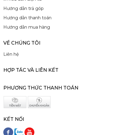
Hướng dẫn trả góp
Syrup Davinci Fragrant Lychee 750ml - Davinci Fragrant Lychee Syrup
188,000 đ
Hướng dẫn thanh toán
181,000
đ
Hướng dẫn mua hàng
VỀ CHÚNG TÔI
Liên hệ
HỢP TÁC VÀ LIÊN KẾT
Syrup Davinci Watermelon Wonder 750ml - Davinci Watermelon Wonder Syrup
188,000 đ
181,000
đ
PHƯƠNG THỨC THANH TOÁN
KẾT NỐI