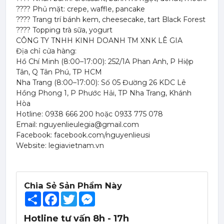
???? Phủ mặt: crepe, waffle, pancake
???? Trang trí bánh kem, cheesecake, tart Black Forest
???? Topping trà sữa, yogurt
CÔNG TY TNHH KINH DOANH TM XNK LÊ GIA
Địa chỉ cửa hàng:
Hồ Chí Minh (8:00–17:00): 252/1A Phan Anh, P Hiệp
Tân, Q Tân Phú, TP HCM
Nha Trang (8:00–17:00): Số 05 Đường 26 KDC Lê
Hồng Phong 1, P Phước Hải, TP Nha Trang, Khánh
Hòa
Hotline: 0938 666 200 hoặc 0933 775 078
Email: nguyenlieulegia@gmail.com
Facebook: facebook.com/nguyenlieusi
Website: legiavietnam.vn
Chia Sẻ Sản Phẩm Này
Share
Facebook
Twitter
Messenger
Hotline tư vấn 8h - 17h