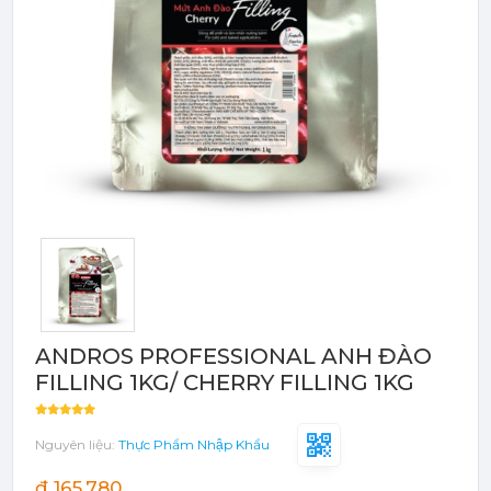
Bột - Sữa - Thạch
TRÁI CÂY ĐÓNG HỘP (CANNED
FRUITS)
Bột - Sữa - Thạch
Đào Ngâm - Trái Cây Hộp
Máy Móc Dụng Cụ
Phụ Kiện Các Loại
ANDROS PROFESSIONAL ANH ĐÀO
FILLING 1KG/ CHERRY FILLING 1KG
Nguyên liệu:
Thực Phẩm Nhập Khẩu
đ 165,780