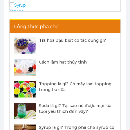
Syrup Davinci Pumpkin Spice 750ml - Davinci Pumpkin Spice Syrup
Công thức pha chế
188,000 đ
181,000
đ
Trà hoa đậu biết có tác dụng gì?
Cách làm hạt thủy tinh
Syrup Davinci Pink Guava 750ml - Davinci Pink Guava Syrup
Topping là gì? Có mấy loại topping
188,000 đ
trong trà sữa
181,000
đ
Soda là gì? Tại sao nó được mọi lứa
tuổi yêu thích đến vậy?
Syrup Davinci Peach Tea 750ml - Davinci Peach Tea Syrup
Syrup là gì? Trong pha chế syrup có