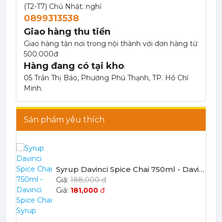
(T2-T7) Chủ Nhật: nghỉ
0899313538
Giao hàng thu tiền
Giao hàng tận nơi trong nội thành với đơn hàng từ
SYRUP TEISSEIRE ROSEMARY 700ML
500.000đ
201,000 đ
Hàng đang có tại kho
:
186,000
đ
05 Trần Thị Báo, Phường Phú Thạnh, TP. Hồ Chí
Minh.
SYRUP TEISSEIRE RHUBARB 700ML
201,000 đ
Sản phẩm yêu thích
186,000
đ
Syrup Davinci Spice Chai 750ml - Davinci Spice Chai Syrup
188,000 đ
181,000
đ