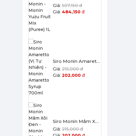
202,000
đ
Siro Monin Mâm Xôi Đen - Monin Blackberry Syrup 700ml
215,000 đ
202,000
đ
Siro Monin Bơ Nâu - Monin Brown Butter Flavoured Syrup 700ml
215,000 đ
202,000
đ