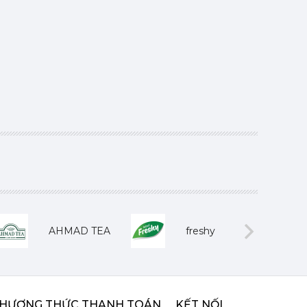
AHMAD TEA
freshy
Next
HƯƠNG THỨC THANH TOÁN
KẾT NỐI