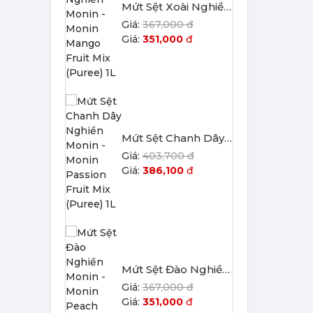
386,100
đ
Mứt Sệt Đào Nghiền Monin - Monin Peach Fruit Mix (Puree) 1L
367,000 đ
351,000
đ
Mứt Sệt Dứa Nghiền Monin - Monin Pineapple Fruit Mix (Puree) 1L
367,000 đ
351,000
đ