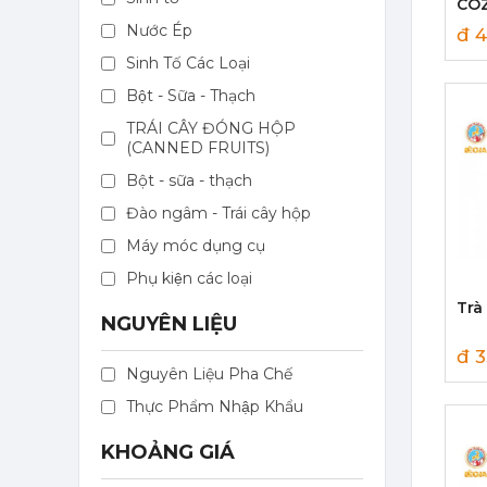
COZ
Nước Ép
đ 4
Sinh Tố Các Loại
Bột - Sữa - Thạch
Mứt Sệt Táo Xanh Nghiền Monin - Monin Granny Smith Apple Fruit Mix (Puree) 1L
TRÁI CÂY ĐÓNG HỘP
(CANNED FRUITS)
367,000 đ
351,000
đ
Bột - sữa - thạch
Đào ngâm - Trái cây hộp
Máy móc dụng cụ
Phụ kiện các loại
Trà
NGUYÊN LIỆU
Mứt Sệt Kiwi Nghiền Monin - Monin Kiwi Fruit Mix (Puree) 1L
đ 3
Nguyên Liệu Pha Chế
367,000 đ
351,000
đ
Thực Phẩm Nhập Khẩu
KHOẢNG GIÁ