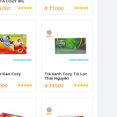
TA COZY 1KG
8,000
đ 37,000
ce Đào Cozy
Trà Xanh Cozy Túi Lọc
Thái Nguyên
,000
đ 33,000