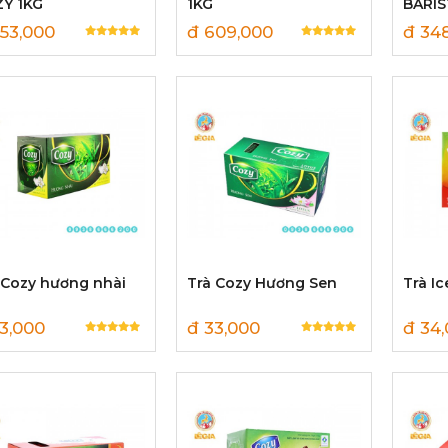
Y 1KG
1KG
BARIS
53,000
đ 609,000
đ 34
 Cozy hương nhài
Trà Cozy Hương Sen
Trà I
3,000
đ 33,000
đ 34