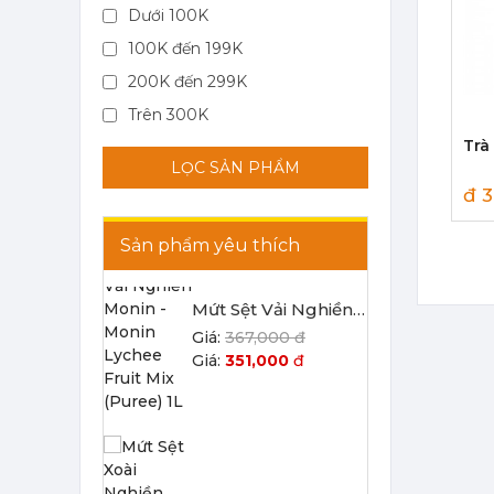
Dưới 100K
100K đến 199K
Mứt Sệt Vải Nghiền Monin - Monin Lychee Fruit Mix (Puree) 1L
200K đến 299K
367,000 đ
351,000
đ
Trên 300K
Trà
LỌC SẢN PHẨM
đ 3
Sản phẩm yêu thích
Mứt Sệt Xoài Nghiền Monin - Monin Mango Fruit Mix (Puree) 1L
367,000 đ
351,000
đ
Mứt Sệt Chanh Dây Nghiền Monin - Monin Passion Fruit Mix (Puree) 1L
403,700 đ