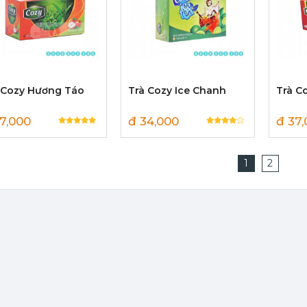
 Cozy Hương Táo
Trà Cozy Ice Chanh
Trà C
7,000
đ 34,000
đ 37
1
2