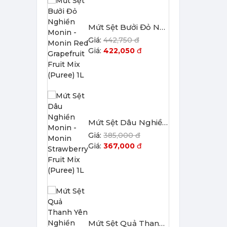
Mứt Sệt Dâu Nghiền Monin - Monin Strawberry Fruit Mix (Puree) 1L
385,000 đ
367,000
đ
Mứt Sệt Quả Thanh Yên Nghiền Monin - Monin Yuzu Fruit Mix (Puree) 1L
507,150 đ
484,150
đ
Siro Monin Amaretto (Vị Tự Nhiên) - Monin Amaretto Syrup 700ml
215,000 đ