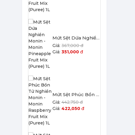
Mứt Sệt Phúc Bồn Tử Nghiền Monin - Monin Raspberry Fruit Mix (Puree) 1L
442,750 đ
422,050
đ
Mứt Sệt Bưởi Đỏ Nghiền Monin - Monin Red Grapefruit Fruit Mix (Puree) 1L
442,750 đ
422,050
đ