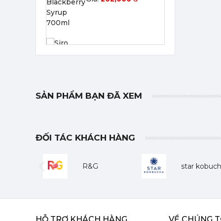
Siro Monin Falernum - Monin Falernum Flavoured Syrup 700ml
215,000 đ
202,000
đ
SẢN PHẨM BẠN ĐÃ XEM
ĐỐI TÁC KHÁCH HÀNG
Siro Monin Cây Phong - Monin Maple Flavoured Syrup 700ml
215,000 đ
R&G
star kobuc
202,000
đ
Previous
HỖ TRỢ KHÁCH HÀNG
VỀ CHÚNG T