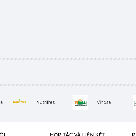
ha
Nutrifres
Vinosa
ÔI
HỢP TÁC VÀ LIÊN KẾT
P