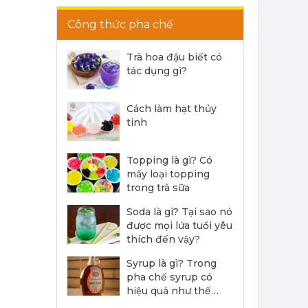
Công thức pha chế
Siro Monin Mâm Xôi Đen - Monin Blackberry Syrup 700ml
215,000 đ
Trà hoa đậu biết có
202,000
đ
tác dụng gì?
Cách làm hạt thủy
tinh
Topping là gì? Có
Siro Monin Bơ Nâu - Monin Brown Butter Flavoured Syrup 700ml
mấy loại topping
trong trà sữa
215,000 đ
202,000
đ
Soda là gì? Tại sao nó
được mọi lứa tuổi yêu
thích đến vậy?
Syrup là gì? Trong
pha chế syrup có
hiệu quả như thế
nào?