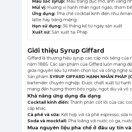
Màu sắc syrup:
Màu trắng đục mờ, ánh vàng nhạ
Mùi vị:
Hương vị hạnh nhân ngọt ngào, thơm béo đ
Ứng dụng:
Pha chế cocktail kinh điển như Amare
latte hay tráng miệng
Hạn sử dụng:
36 tháng kể từ ngày sản xuất
Xuất xứ:
Sản xuất tại Pháp
Giới thiệu Syrup Giffard
Giffard là thương hiệu syrup cao cấp nổi tiếng của 
năm 1885. Các sản phẩm của Giffard luôn mang đến
giữa nguyên liệu tự nhiên chọn lọc và công nghệ sả
Sản phẩm
SYRUP GIFFARD HẠNH NHÂN PHÁP (O
bartender chuyên nghiệp. Được chiết xuất từ hạnh
mang đến hương thơm béo ngậy, ngọt dịu và vô c
Khả năng ứng dụng đa dạng
Cocktail kinh điển:
Thành phần cốt lõi của các coc
cấp khác.
Cà phê và sữa:
Kết hợp với cà phê espresso, sữa n
Soda và mocktail:
Pha loãng với nước có ga, nướ
Mua nguyên liệu pha chế ở đâu uy tín và