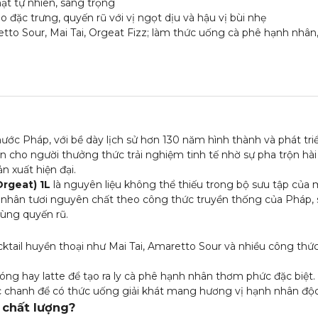
t tự nhiên, sang trọng
ặc trưng, quyến rũ với vị ngọt dịu và hậu vị bùi nhẹ
tto Sour, Mai Tai, Orgeat Fizz; làm thức uống cà phê hạnh nhân,
nước Pháp, với bề dày lịch sử hơn 130 năm hình thành và phát tri
 cho người thưởng thức trải nghiệm tinh tế nhờ sự pha trộn hài
n xuất hiện đại.
rgeat) 1L
là nguyên liệu không thể thiếu trong bộ sưu tập của 
 nhân tươi nguyên chất theo công thức truyền thống của Pháp, 
ùng quyến rũ.
ktail huyền thoại như Mai Tai, Amaretto Sour và nhiều công thứ
óng hay latte để tạo ra ly cà phê hạnh nhân thơm phức đặc biệt.
c chanh để có thức uống giải khát mang hương vị hạnh nhân độc
 chất lượng?