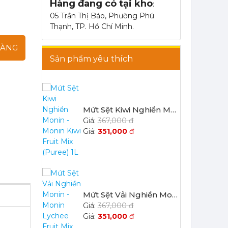
Hàng đang có tại kho
:
Mứt Sệt Táo Xanh Nghiền Monin - Monin Granny Smith Apple Fruit Mix (Puree) 1L
05 Trần Thị Báo, Phường Phú
367,000 đ
Thạnh, TP. Hồ Chí Minh.
351,000
đ
HÀNG
Sản phẩm yêu thích
Mứt Sệt Kiwi Nghiền Monin - Monin Kiwi Fruit Mix (Puree) 1L
367,000 đ
351,000
đ
Mứt Sệt Vải Nghiền Monin - Monin Lychee Fruit Mix (Puree) 1L
367,000 đ
351,000
đ