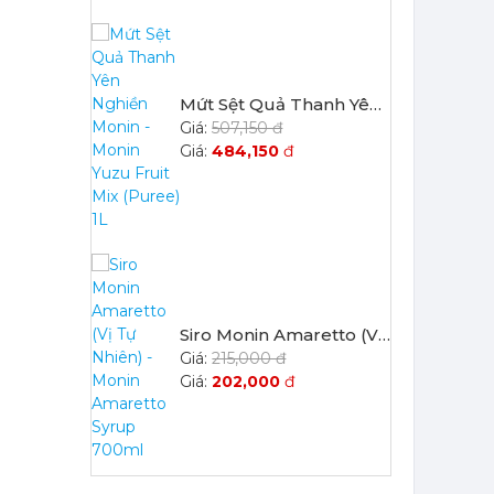
Mứt Sệt Quả Thanh Yên Nghiền Monin - Monin Yuzu Fruit Mix (Puree) 1L
507,150 đ
484,150
đ
Siro Monin Amaretto (Vị Tự Nhiên) - Monin Amaretto Syrup 700ml
215,000 đ
202,000
đ