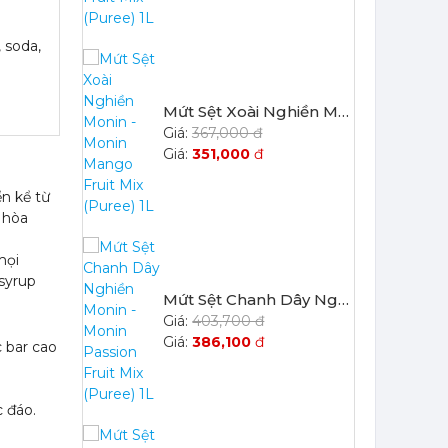
 soda,
Mứt Sệt Xoài Nghiền Monin - Monin Mango Fruit Mix (Puree) 1L
367,000 đ
351,000
đ
ển kể từ
 hòa
mọi
syrup
Mứt Sệt Chanh Dây Nghiền Monin - Monin Passion Fruit Mix (Puree) 1L
403,700 đ
386,100
đ
c bar cao
 đáo.