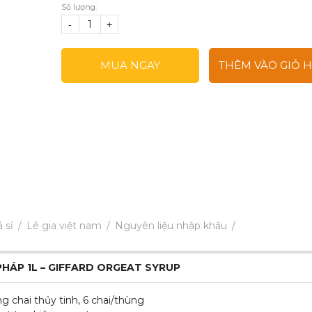
Số lượng:
-
+
MUA NGAY
THÊM VÀO GIỎ 
 sỉ
Lê gia việt nam
Nguyên liệu nhập khẩu
PHÁP 1L – GIFFARD ORGEAT SYRUP
 chai thủy tinh, 6 chai/thùng