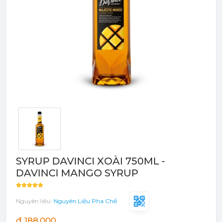
Bột - Sữa - Thạch
TRÁI CÂY ĐÓNG HỘP (CANNED
FRUITS)
Bột - Sữa - Thạch
Đào Ngâm - Trái Cây Hộp
Máy Móc Dụng Cụ
Phụ Kiện Các Loại
SYRUP DAVINCI XOÀI 750ML -
DAVINCI MANGO SYRUP
Nguyên liệu:
Nguyên Liệu Pha Chế
đ 188,000