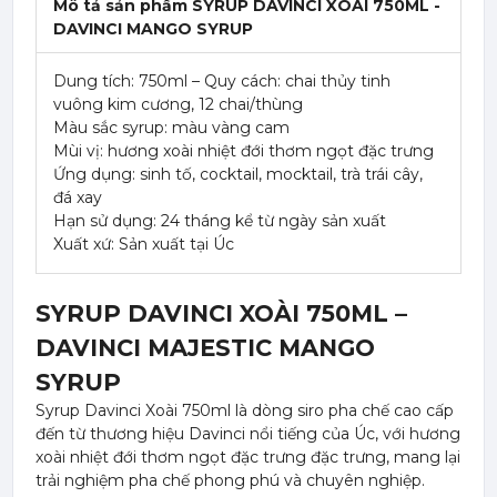
Mô tả sản phẩm SYRUP DAVINCI XOÀI 750ML -
DAVINCI MANGO SYRUP
Dung tích: 750ml – Quy cách: chai thủy tinh
vuông kim cương, 12 chai/thùng
Màu sắc syrup: màu vàng cam
Mùi vị: hương xoài nhiệt đới thơm ngọt đặc trưng
Ứng dụng: sinh tố, cocktail, mocktail, trà trái cây,
đá xay
Hạn sử dụng: 24 tháng kể từ ngày sản xuất
Xuất xứ: Sản xuất tại Úc
SYRUP DAVINCI XOÀI 750ML –
DAVINCI MAJESTIC MANGO
SYRUP
Syrup Davinci Xoài 750ml là dòng siro pha chế cao cấp
đến từ thương hiệu Davinci nổi tiếng của Úc, với hương
xoài nhiệt đới thơm ngọt đặc trưng đặc trưng, mang lại
trải nghiệm pha chế phong phú và chuyên nghiệp.