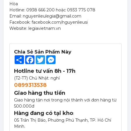
Hòa
Hotline: 0938 666 200 hoặc 0933 775 078
Email: nguyenlieulegia@gmail.com
Facebook: facebook.com/nguyenlieusi
Website: legiavietnam.vn
Chia Sẻ Sản Phẩm Này
Share
Facebook
Twitter
Messenger
Hotline tư vấn 8h - 17h
(T2-T7) Chủ Nhật: nghỉ
0899313538
Giao hàng thu tiền
Giao hàng tận nơi trong nội thành với đơn hàng từ
500.000đ
Hàng đang có tại kho
:
Mứt Sệt Táo Xanh Nghiền Monin - Monin Granny Smith Apple Fruit Mix (Puree) 1L
05 Trần Thị Báo, Phường Phú Thạnh, TP. Hồ Chí
367,000 đ
Minh.
351,000
đ