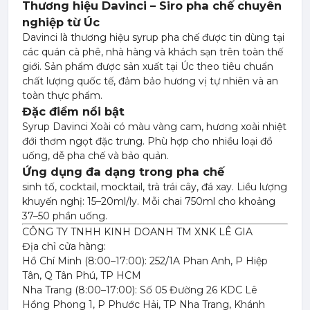
Thương hiệu Davinci – Siro pha chế chuyên
nghiệp từ Úc
Davinci là thương hiệu syrup pha chế được tin dùng tại
các quán cà phê, nhà hàng và khách sạn trên toàn thế
giới. Sản phẩm được sản xuất tại Úc theo tiêu chuẩn
chất lượng quốc tế, đảm bảo hương vị tự nhiên và an
toàn thực phẩm.
Đặc điểm nổi bật
Syrup Davinci Xoài có màu vàng cam, hương xoài nhiệt
đới thơm ngọt đặc trưng. Phù hợp cho nhiều loại đồ
uống, dễ pha chế và bảo quản.
Ứng dụng đa dạng trong pha chế
sinh tố, cocktail, mocktail, trà trái cây, đá xay. Liều lượng
khuyến nghị: 15–20ml/ly. Mỗi chai 750ml cho khoảng
37–50 phần uống.
CÔNG TY TNHH KINH DOANH TM XNK LÊ GIA
Địa chỉ cửa hàng:
Hồ Chí Minh (8:00–17:00): 252/1A Phan Anh, P Hiệp
Tân, Q Tân Phú, TP HCM
Nha Trang (8:00–17:00): Số 05 Đường 26 KDC Lê
Hồng Phong 1, P Phước Hải, TP Nha Trang, Khánh