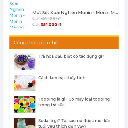
Mứt Sệt Xoài Nghiền Monin - Monin Mango Fruit Mix (Puree) 1L
367,000 đ
351,000
đ
Công thức pha chế
Trà hoa đậu biết có tác dụng gì?
Mứt Sệt Chanh Dây Nghiền Monin - Monin Passion Fruit Mix (Puree) 1L
403,700 đ
Cách làm hạt thủy tinh
386,100
đ
Topping là gì? Có mấy loại topping
trong trà sữa
Mứt Sệt Đào Nghiền Monin - Monin Peach Fruit Mix (Puree) 1L
Soda là gì? Tại sao nó được mọi lứa
367,000 đ
tuổi yêu thích đến vậy?