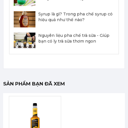
351,000
đ
Syrup là gì? Trong pha chế syrup có
hiệu quả như thế nào?
Nguyên liệu pha chế trà sữa - Giúp
bạn có ly trà sữa thơm ngon
Mứt Sệt Dứa Nghiền Monin - Monin Pineapple Fruit Mix (Puree) 1L
367,000 đ
351,000
đ
SẢN PHẨM BẠN ĐÃ XEM
Mứt Sệt Phúc Bồn Tử Nghiền Monin - Monin Raspberry Fruit Mix (Puree) 1L
442,750 đ
422,050
đ