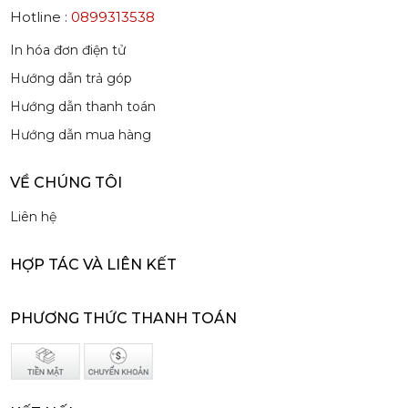
Hotline :
0899313538
Mứt Sệt Quả Thanh Yên Nghiền Monin - Monin Yuzu Fruit Mix (Puree) 1L
507,150 đ
In hóa đơn điện tử
484,150
đ
Hướng dẫn trả góp
Hướng dẫn thanh toán
Hướng dẫn mua hàng
VỀ CHÚNG TÔI
Siro Monin Amaretto (Vị Tự Nhiên) - Monin Amaretto Syrup 700ml
Liên hệ
215,000 đ
202,000
đ
HỢP TÁC VÀ LIÊN KẾT
PHƯƠNG THỨC THANH TOÁN
Siro Monin Mâm Xôi Đen - Monin Blackberry Syrup 700ml