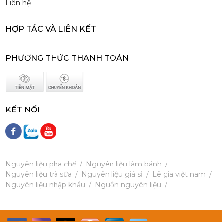
Liên hệ
215,000 đ
202,000
đ
HỢP TÁC VÀ LIÊN KẾT
PHƯƠNG THỨC THANH TOÁN
Siro Monin Bơ Nâu - Monin Brown Butter Flavoured Syrup 700ml
215,000 đ
KẾT NỐI
202,000
đ
Nguyên liệu pha chế
Nguyên liệu làm bánh
Nguyên liệu trà sữa
Nguyên liệu giá sỉ
Lê gia việt nam
Nguyên liệu nhập khẩu
Nguồn nguyên liệu
Siro Monin Falernum - Monin Falernum Flavoured Syrup 700ml
215,000 đ
202,000
đ