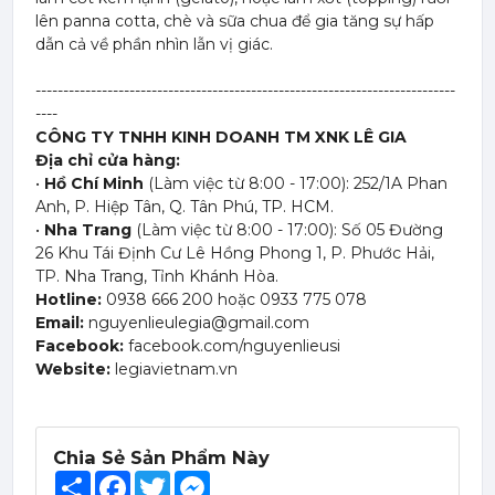
lên panna cotta, chè và sữa chua để gia tăng sự hấp
dẫn cả về phần nhìn lẫn vị giác.
----------------------------------------------------------------------------
----
CÔNG TY TNHH KINH DOANH TM XNK LÊ GIA
Địa chỉ cửa hàng:
•
Hồ Chí Minh
(Làm việc từ 8:00 - 17:00): 252/1A Phan
Anh, P. Hiệp Tân, Q. Tân Phú, TP. HCM.
•
Nha Trang
(Làm việc từ 8:00 - 17:00): Số 05 Đường
26 Khu Tái Định Cư Lê Hồng Phong 1, P. Phước Hải,
TP. Nha Trang, Tỉnh Khánh Hòa.
Hotline:
0938 666 200 hoặc 0933 775 078
Email:
nguyenlieulegia@gmail.com
Facebook:
facebook.com/nguyenlieusi
Website:
legiavietnam.vn
Mứt Sệt Táo Xanh Nghiền Monin - Monin Granny Smith Apple Fruit Mix (Puree) 1L
Chia Sẻ Sản Phẩm Này
367,000 đ
Share
Facebook
Twitter
Messenger