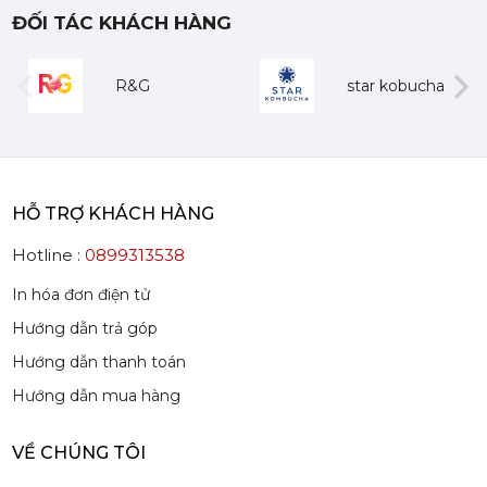
ĐỐI TÁC KHÁCH HÀNG
Mứt Sệt Quả Thanh Yên Nghiền Monin - Monin Yuzu Fruit Mix (Puree) 1L
507,150 đ
R&G
star kobucha
484,150
đ
evious
Next
HỖ TRỢ KHÁCH HÀNG
Hotline :
0899313538
Siro Monin Amaretto (Vị Tự Nhiên) - Monin Amaretto Syrup 700ml
215,000 đ
In hóa đơn điện tử
202,000
đ
Hướng dẫn trả góp
Hướng dẫn thanh toán
Hướng dẫn mua hàng
VỀ CHÚNG TÔI
Siro Monin Mâm Xôi Đen - Monin Blackberry Syrup 700ml