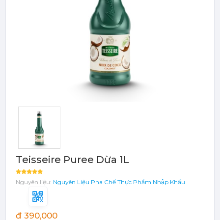
Bột - Sữa - Thạch
TRÁI CÂY ĐÓNG HỘP (CANNED
FRUITS)
Bột - Sữa - Thạch
Đào Ngâm - Trái Cây Hộp
Máy Móc Dụng Cụ
Phụ Kiện Các Loại
Teisseire Puree Dừa 1L
Nguyên liệu:
Nguyên Liệu Pha Chế
Thực Phẩm Nhập Khẩu
đ 390,000