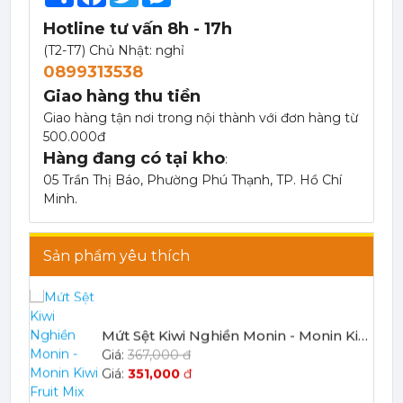
351,000
đ
Hotline tư vấn 8h - 17h
(T2-T7) Chủ Nhật: nghỉ
0899313538
Giao hàng thu tiền
Giao hàng tận nơi trong nội thành với đơn hàng từ
500.000đ
Mứt Sệt Kiwi Nghiền Monin - Monin Kiwi Fruit Mix (Puree) 1L
Hàng đang có tại kho
:
367,000 đ
05 Trần Thị Báo, Phường Phú Thạnh, TP. Hồ Chí
351,000
đ
Minh.
Sản phẩm yêu thích
Mứt Sệt Vải Nghiền Monin - Monin Lychee Fruit Mix (Puree) 1L
367,000 đ
351,000
đ