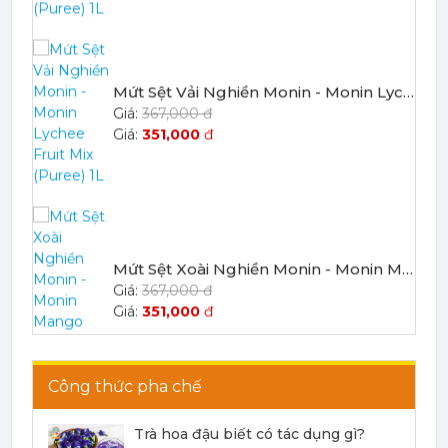
Mứt Sệt Xoài Nghiền Monin - Monin Mango Fruit Mix (Puree) 1L
367,000 đ
351,000
đ
Mứt Sệt Chanh Dây Nghiền Monin - Monin Passion Fruit Mix (Puree) 1L
403,700 đ
386,100
đ
Công thức pha chế
Mứt Sệt Đào Nghiền Monin - Monin Peach Fruit Mix (Puree) 1L
Trà hoa đậu biết có tác dụng gì?