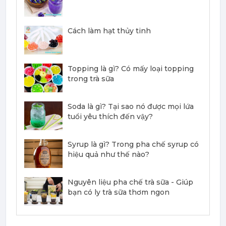
367,000 đ
351,000
đ
Cách làm hạt thủy tinh
Topping là gì? Có mấy loại topping
trong trà sữa
Mứt Sệt Dứa Nghiền Monin - Monin Pineapple Fruit Mix (Puree) 1L
367,000 đ
Soda là gì? Tại sao nó được mọi lứa
351,000
đ
tuổi yêu thích đến vậy?
Syrup là gì? Trong pha chế syrup có
hiệu quả như thế nào?
Mứt Sệt Phúc Bồn Tử Nghiền Monin - Monin Raspberry Fruit Mix (Puree) 1L
Nguyên liệu pha chế trà sữa - Giúp
bạn có ly trà sữa thơm ngon
442,750 đ
422,050
đ