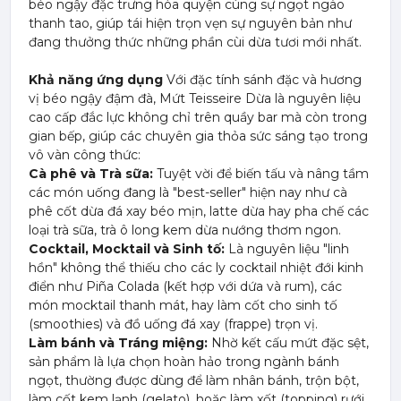
béo ngậy đặc trưng hòa quyện cùng sự ngọt ngào
thanh tao, giúp tái hiện trọn vẹn sự nguyên bản như
đang thưởng thức những phần cùi dừa tươi mới nhất.
Khả năng ứng dụng
Với đặc tính sánh đặc và hương
vị béo ngậy đậm đà, Mứt Teisseire Dừa là nguyên liệu
cao cấp đắc lực không chỉ trên quầy bar mà còn trong
gian bếp, giúp các chuyên gia thỏa sức sáng tạo trong
vô vàn công thức:
Cà phê và Trà sữa:
Tuyệt vời để biến tấu và nâng tầm
các món uống đang là "best-seller" hiện nay như cà
phê cốt dừa đá xay béo mịn, latte dừa hay pha chế các
loại trà sữa, trà ô long kem dừa nướng thơm ngon.
Cocktail, Mocktail và Sinh tố:
Là nguyên liệu "linh
hồn" không thể thiếu cho các ly cocktail nhiệt đới kinh
điển như Piña Colada (kết hợp với dứa và rum), các
món mocktail thanh mát, hay làm cốt cho sinh tố
(smoothies) và đồ uống đá xay (frappe) trọn vị.
Làm bánh và Tráng miệng:
Nhờ kết cấu mứt đặc sệt,
sản phẩm là lựa chọn hoàn hảo trong ngành bánh
ngọt, thường được dùng để làm nhân bánh, trộn bột,
làm cốt kem lạnh (gelato), hoặc làm xốt (topping) rưới