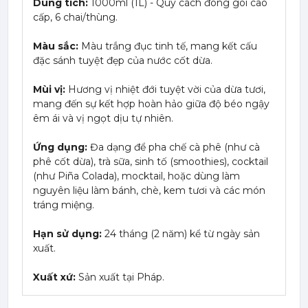
Dung tích:
1000ml (1L) - Quy cách đóng gói cao
cấp, 6 chai/thùng.
Màu sắc:
Màu trắng đục tinh tế, mang kết cấu
đặc sánh tuyệt đẹp của nước cốt dừa.
Mùi vị:
Hương vị nhiệt đới tuyệt vời của dừa tươi,
mang đến sự kết hợp hoàn hảo giữa độ béo ngậy
êm ái và vị ngọt dịu tự nhiên.
Ứng dụng:
Đa dạng để pha chế cà phê (như cà
phê cốt dừa), trà sữa, sinh tố (smoothies), cocktail
(như Piña Colada), mocktail, hoặc dùng làm
nguyên liệu làm bánh, chè, kem tươi và các món
tráng miệng.
Hạn sử dụng:
24 tháng (2 năm) kể từ ngày sản
xuất.
Xuất xứ:
Sản xuất tại Pháp.