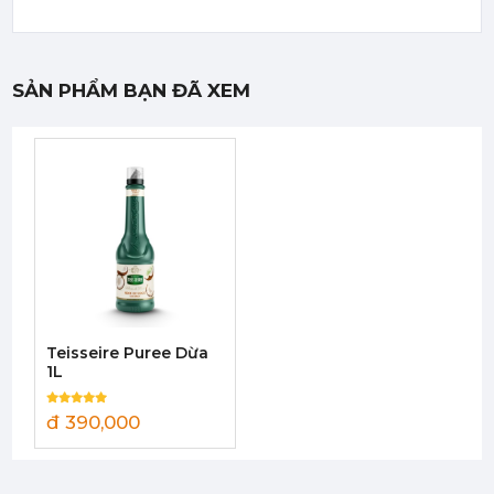
SẢN PHẨM BẠN ĐÃ XEM
Mứt Sệt Bưởi Đỏ Nghiền Monin - Monin Red Grapefruit Fruit Mix (Puree) 1L
442,750 đ
422,050
đ
Mứt Sệt Dâu Nghiền Monin - Monin Strawberry Fruit Mix (Puree) 1L
385,000 đ
Teisseire Puree Dừa
367,000
đ
1L
đ 390,000