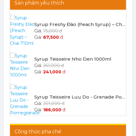
Sản phẩm yêu thích
Syrup Teisseire Nho Den 1000ml
261,000 đ
241,000
đ
Syrup Teisseire Luu Do - Grenade Pomegranate 700ml
201,000 đ
186,000
đ
Syrup Teisseire Caramel 700ml
201,000 đ
186,000
đ
SYRUP TEISSEIRE ROSEMARY 700ML
201,000 đ
Công thức pha chế
186,000
đ