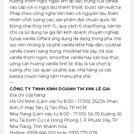
hương thơm ngọt ngào ấm áp đặc trưng của vanilla
cao cấp với vị ngọt dịu thanh thoát. Được sản xuất tại
Pháp theo công nghệ tiên tiến với nguyên liệu thiên
nhiên chất lượng cao, sản phẩm đạt chuẩn quốc tế.
Đóng chai thủy tinh 1L, quy cách 6 chai/thùng, tiện lợi
cho cả sử dụng tại gia lẫn kinh doanh chuyên nghiệp.
Syrup vanilla Giffard ứng dụng đa dạng trong pha chế:
tạo nên những ly cà phê vanilla latte hấp dẫn, cocktail
vanilla cream sang trọng, mocktail trái cây, trà sữa
vanilla thơm ngon, smoothie vanilla hay các loại thức
uống cần hương vanilla tinh tế. Đây là lựa chọn lý
tưởng cho các quán cà phê, bar, nhà hàng và các
barista muốn nâng tầm menu pha chế.
---
CÔNG TY TNHH KINH DOANH TM XNK LÊ GIA
Địa chỉ cửa hàng:
Hồ Chí Minh (Làm việc từ 8:00 - 17:00): 252/1A Phan
Anh, P Hiệp Tân, Q Tân Phú, TP HCM
Nha Trang (Làm việc từ 8:00 - 17:00): Số 05 Đường 26
Khu Tái Định Cư Lê Hồng Phong 1, P Phước Hải, TP
Nha Trang, Tỉnh Khánh Hòa
Hotline: 0938 666 200 hoặc 0933 775 078