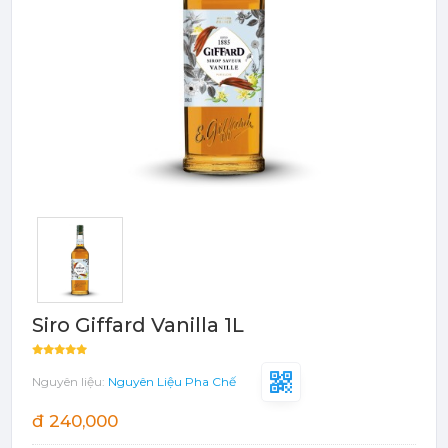
Bột - Sữa - Thạch
TRÁI CÂY ĐÓNG HỘP (CANNED
FRUITS)
Bột - Sữa - Thạch
Đào Ngâm - Trái Cây Hộp
Máy Móc Dụng Cụ
Phụ Kiện Các Loại
Siro Giffard Vanilla 1L
Nguyên liệu:
Nguyên Liệu Pha Chế
đ 240,000