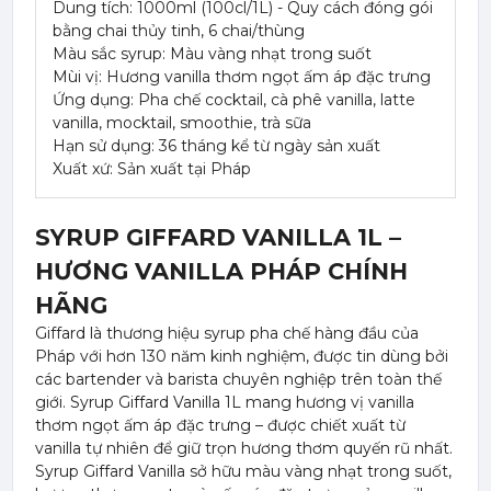
Dung tích: 1000ml (100cl/1L) - Quy cách đóng gói
bằng chai thủy tinh, 6 chai/thùng
Màu sắc syrup: Màu vàng nhạt trong suốt
Mùi vị: Hương vanilla thơm ngọt ấm áp đặc trưng
Ứng dụng: Pha chế cocktail, cà phê vanilla, latte
vanilla, mocktail, smoothie, trà sữa
Hạn sử dụng: 36 tháng kể từ ngày sản xuất
Xuất xứ: Sản xuất tại Pháp
SYRUP GIFFARD VANILLA 1L –
HƯƠNG VANILLA PHÁP CHÍNH
HÃNG
Giffard là thương hiệu syrup pha chế hàng đầu của
Pháp với hơn 130 năm kinh nghiệm, được tin dùng bởi
các bartender và barista chuyên nghiệp trên toàn thế
giới. Syrup Giffard Vanilla 1L mang hương vị vanilla
thơm ngọt ấm áp đặc trưng – được chiết xuất từ
vanilla tự nhiên để giữ trọn hương thơm quyến rũ nhất.
Syrup Giffard Vanilla sở hữu màu vàng nhạt trong suốt,