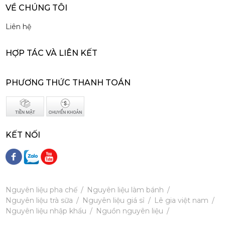
Syrup Davinci French Vanilla 750ml - Davinci French Vanilla Syrup
VỀ CHÚNG TÔI
188,000 đ
Liên hệ
181,000
đ
HỢP TÁC VÀ LIÊN KẾT
PHƯƠNG THỨC THANH TOÁN
Syrup Davinci Fragrant Lychee 750ml - Davinci Fragrant Lychee Syrup
188,000 đ
181,000
đ
KẾT NỐI
Nguyên liệu pha chế
Nguyên liệu làm bánh
Nguyên liệu trà sữa
Nguyên liệu giá sỉ
Lê gia việt nam
Nguyên liệu nhập khẩu
Nguồn nguyên liệu
Syrup Davinci Watermelon Wonder 750ml - Davinci Watermelon Wonder Syrup