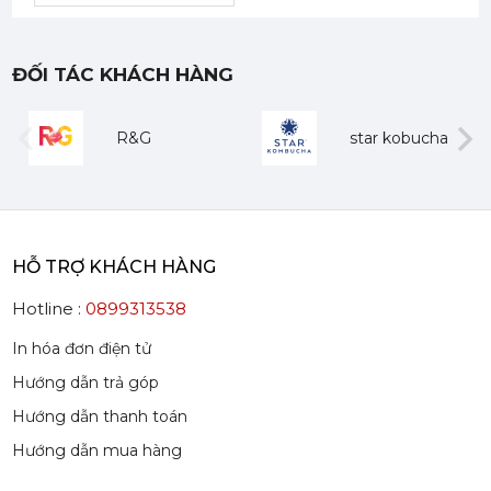
Syrup Davinci Juicy Lime 750ml - Davinci Juicy Lime Syrup
ĐỐI TÁC KHÁCH HÀNG
188,000 đ
181,000
đ
R&G
star kobucha
evious
Next
HỖ TRỢ KHÁCH HÀNG
Syrup Davinci Grapefruit Pomelo 750ml - Davinci Grapefruit Pomelo Syrup
188,000 đ
Hotline :
0899313538
181,000
đ
In hóa đơn điện tử
Hướng dẫn trả góp
Hướng dẫn thanh toán
Hướng dẫn mua hàng