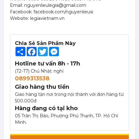
Email: nguyenlieulegia@gmail.com
Facebook: facebook.com/nguyenlieusi
Website: legiavietnam.vn
Chia Sẻ Sản Phẩm Này
Share
Facebook
Twitter
Messenger
Hotline tư vấn 8h - 17h
(T2-T7) Chủ Nhật: nghỉ
Syrup Freshy Trái Cây Nhiệt Đới (Fruit Punch Syrup) – Chai 710ml
0899313538
75,000 đ
67,500
đ
Giao hàng thu tiền
Giao hàng tận nơi trong nội thành với đơn hàng từ
500.000đ
Hàng đang có tại kho
:
05 Trần Thị Báo, Phường Phú Thạnh, TP. Hồ Chí
Syrup Freshy Đào (Peach Syrup) – Chai 710ml
Minh.
75,000 đ
67,500
đ