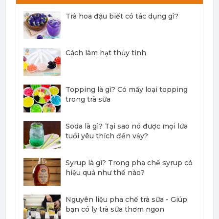
Trà hoa đậu biết có tác dụng gì?
Syrup Davinci Spice Chai 750ml - Davinci Spice Chai Syrup
188,000 đ
Cách làm hạt thủy tinh
181,000
đ
Topping là gì? Có mấy loại topping
trong trà sữa
Soda là gì? Tại sao nó được mọi lứa
Syrup Davinci Pumpkin Spice 750ml - Davinci Pumpkin Spice Syrup
tuổi yêu thích đến vậy?
188,000 đ
181,000
đ
Syrup là gì? Trong pha chế syrup có
hiệu quả như thế nào?
Nguyên liệu pha chế trà sữa - Giúp
bạn có ly trà sữa thơm ngon