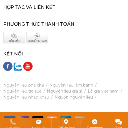
202,000
đ
HỢP TÁC VÀ LIÊN KẾT
PHƯƠNG THỨC THANH TOÁN
Siro Monin Mâm Xôi Đen - Monin Blackberry Syrup 700ml
KẾT NỐI
215,000 đ
202,000
đ
Nguyên liệu pha chế
Nguyên liệu làm bánh
Nguyên liệu trà sữa
Nguyên liệu giá sỉ
Lê gia việt nam
Nguyên liệu nhập khẩu
Nguồn nguyên liệu
Siro Monin Bơ Nâu - Monin Brown Butter Flavoured Syrup 700ml
215,000 đ
202,000
đ
Gọi điện
Nhắn tin
Chỉ đường
Facebook
Zalo