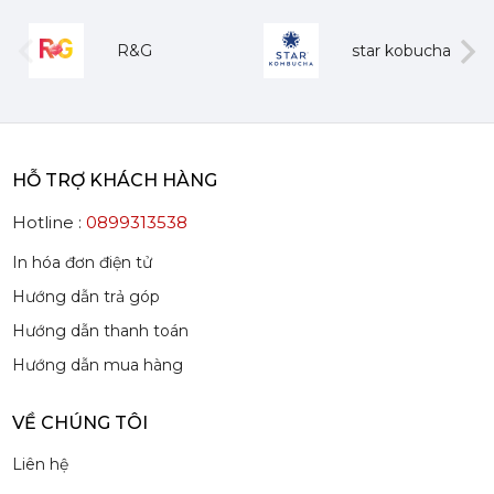
Mứt Sệt Dâu Nghiền Monin - Monin Strawberry Fruit Mix (Puree) 1L
385,000 đ
R&G
star kobucha
367,000
đ
evious
Next
HỖ TRỢ KHÁCH HÀNG
Hotline :
0899313538
Mứt Sệt Quả Thanh Yên Nghiền Monin - Monin Yuzu Fruit Mix (Puree) 1L
507,150 đ
In hóa đơn điện tử
484,150
đ
Hướng dẫn trả góp
Hướng dẫn thanh toán
Hướng dẫn mua hàng
VỀ CHÚNG TÔI
Siro Monin Amaretto (Vị Tự Nhiên) - Monin Amaretto Syrup 700ml
Liên hệ
215,000 đ