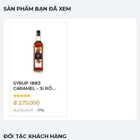
SẢN PHẨM BẠN ĐÃ XEM
Mứt Sệt Phúc Bồn Tử Nghiền Monin - Monin Raspberry Fruit Mix (Puree) 1L
442,750 đ
422,050
đ
SYRUP 1883
Mứt Sệt Bưởi Đỏ Nghiền Monin - Monin Red Grapefruit Fruit Mix (Puree) 1L
CARAMEL - SI RÔ
442,750 đ
CARAMEN 1L
422,050
đ
đ 275,000
đ 235,000
-17%
ĐỐI TÁC KHÁCH HÀNG