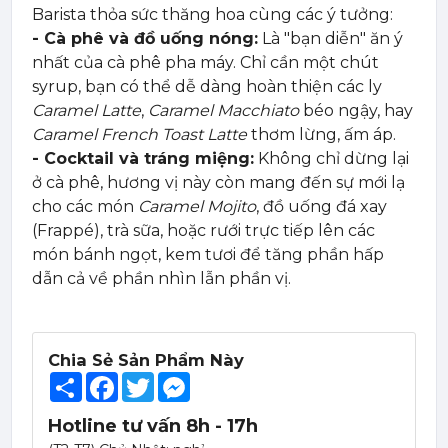
Barista thỏa sức thăng hoa cùng các ý tưởng:
- Cà phê và đồ uống nóng:
Là "bạn diễn" ăn ý
nhất của cà phê pha máy. Chỉ cần một chút
syrup, bạn có thể dễ dàng hoàn thiện các ly
Caramel Latte
,
Caramel Macchiato
béo ngậy, hay
Caramel French Toast Latte
thơm lừng, ấm áp.
- Cocktail và tráng miệng:
Không chỉ dừng lại
ở cà phê, hương vị này còn mang đến sự mới lạ
cho các món
Caramel Mojito
, đồ uống đá xay
(Frappé), trà sữa, hoặc rưới trực tiếp lên các
món bánh ngọt, kem tươi để tăng phần hấp
dẫn cả về phần nhìn lẫn phần vị.
Chia Sẻ Sản Phẩm Này
Share
Facebook
Twitter
Messenger
Hotline tư vấn 8h - 17h