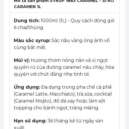
Mô tả sản phẩm SYRUP 1883 CARAMEL - SI RÔ
CARAMEN 1L
Dung tích:
1000ml (1L) - Quy cách đóng gói
6 chai/thùng.
Màu sắc syrup:
Sắc nâu vàng óng ánh vô
cùng bắt mắt.
Mùi vị:
Hương thơm nồng nàn và vị ngọt
quyến rũ của đường caramel nấu chảy, hòa
quyện với chút đắng nhẹ tinh tế.
Ứng dụng:
Đa dạng trong pha chế cà phê
(Caramel Latte, Macchiato), trà sữa, cocktail
(Caramel Mojito), đồ đá xay hoặc làm sốt
topping cho bánh ngọt, tráng miệng.
Hạn sử dụng:
36 tháng kể từ ngày sản
xuất.