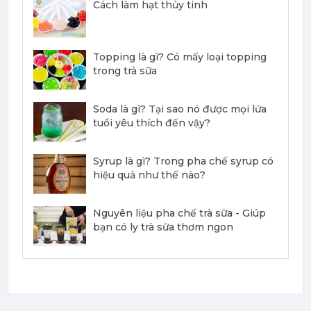
Cách làm hạt thủy tinh
386,100
đ
Topping là gì? Có mấy loại topping
trong trà sữa
Mứt Sệt Đào Nghiền Monin - Monin Peach Fruit Mix (Puree) 1L
Soda là gì? Tại sao nó được mọi lứa
367,000 đ
tuổi yêu thích đến vậy?
351,000
đ
Syrup là gì? Trong pha chế syrup có
hiệu quả như thế nào?
Nguyên liệu pha chế trà sữa - Giúp
bạn có ly trà sữa thơm ngon
Mứt Sệt Dứa Nghiền Monin - Monin Pineapple Fruit Mix (Puree) 1L
367,000 đ
351,000
đ