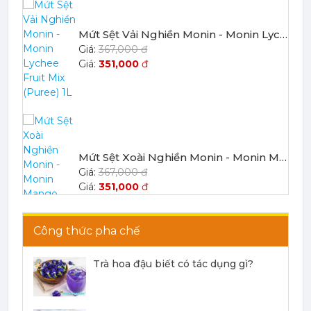
Mứt Sệt Vải Nghiền Monin - Monin Lychee Fruit Mix (Puree) 1L
367,000 đ
351,000
đ
Mứt Sệt Xoài Nghiền Monin - Monin Mango Fruit Mix (Puree) 1L
367,000 đ
351,000
đ
Công thức pha chế
Trà hoa đậu biết có tác dụng gì?
Mứt Sệt Chanh Dây Nghiền Monin - Monin Passion Fruit Mix (Puree) 1L
403,700 đ