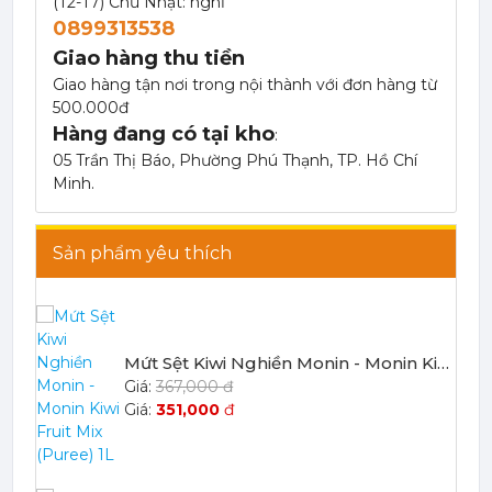
(T2-T7) Chủ Nhật: nghỉ
0899313538
Giao hàng thu tiền
Giao hàng tận nơi trong nội thành với đơn hàng từ
500.000đ
Hàng đang có tại kho
:
Mứt Sệt Táo Xanh Nghiền Monin - Monin Granny Smith Apple Fruit Mix (Puree) 1L
05 Trần Thị Báo, Phường Phú Thạnh, TP. Hồ Chí
367,000 đ
Minh.
351,000
đ
Sản phẩm yêu thích
Mứt Sệt Kiwi Nghiền Monin - Monin Kiwi Fruit Mix (Puree) 1L
367,000 đ
351,000
đ