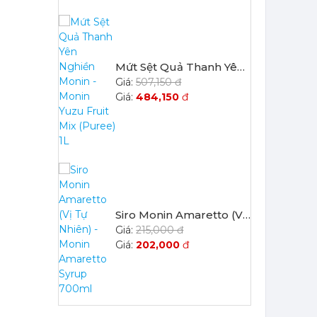
507,150 đ
484,150
đ
Siro Monin Amaretto (Vị Tự Nhiên) - Monin Amaretto Syrup 700ml
215,000 đ
202,000
đ
Siro Monin Mâm Xôi Đen - Monin Blackberry Syrup 700ml
215,000 đ
202,000
đ