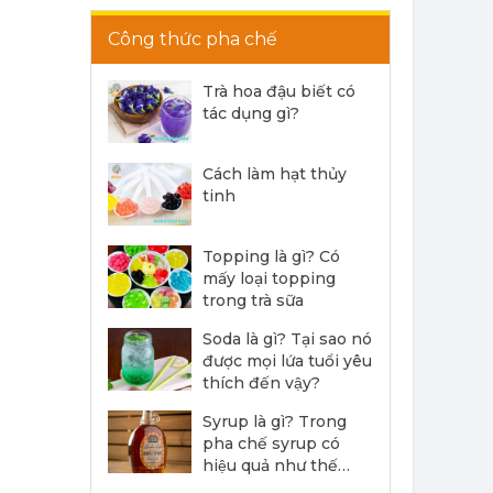
Công thức pha chế
Trà hoa đậu biết có
tác dụng gì?
Siro Monin Bơ Nâu - Monin Brown Butter Flavoured Syrup 700ml
Cách làm hạt thủy
215,000 đ
tinh
202,000
đ
Topping là gì? Có
mấy loại topping
trong trà sữa
Soda là gì? Tại sao nó
được mọi lứa tuổi yêu
Siro Monin Falernum - Monin Falernum Flavoured Syrup 700ml
thích đến vậy?
215,000 đ
Syrup là gì? Trong
202,000
đ
pha chế syrup có
hiệu quả như thế
nào?