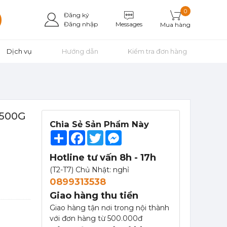
0
Đăng ký
Messages
Đăng nhập
Mua hàng
Dịch vụ
Hướng dẫn
Kiểm tra đơn hàng
 500G
Chia Sẻ Sản Phẩm Này
Share
Facebook
Twitter
Messenger
Hotline tư vấn 8h - 17h
(T2-T7) Chủ Nhật: nghỉ
0899313538
Mứt Sệt Táo Xanh Nghiền Monin - Monin Granny Smith Apple Fruit Mix (Puree) 1L
367,000 đ
Giao hàng thu tiền
351,000
đ
Giao hàng tận nơi trong nội thành
với đơn hàng từ 500.000đ