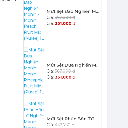
Mứt Sệt Dứa Nghiền Monin - Monin Pineapple Fruit Mix (Puree) 1L
367,000 đ
351,000
đ
Mứt Sệt Phúc Bồn Tử Nghiền Monin - Monin Raspberry Fruit Mix (Puree) 1L
442,750 đ
422,050
đ