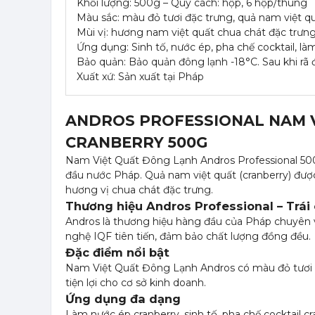
Khối lượng: 500g – Quy cách: hộp, 6 hộp/thùng
Màu sắc: màu đỏ tươi đặc trưng, quả nam việt 
Mùi vị: hương nam việt quất chua chát đặc trưn
Ứng dụng: Sinh tố, nước ép, pha chế cocktail, làm
Bảo quản: Bảo quản đông lạnh -18°C. Sau khi rã
Xuất xứ: Sản xuất tại Pháp
ANDROS PROFESSIONAL NAM V
CRANBERRY 500G
Nam Việt Quất Đông Lạnh Andros Professional 500g
đầu nước Pháp. Quả nam việt quất (cranberry) đượ
hương vị chua chát đặc trưng.
Thương hiệu Andros Professional – Trái
Andros là thương hiệu hàng đầu của Pháp chuyên v
nghệ IQF tiên tiến, đảm bảo chất lượng đồng đều.
Đặc điểm nổi bật
Nam Việt Quất Đông Lạnh Andros có màu đỏ tươi đ
tiện lợi cho cơ sở kinh doanh.
Ứng dụng đa dạng
Làm nước ép cranberry, sinh tố, pha chế cocktail c