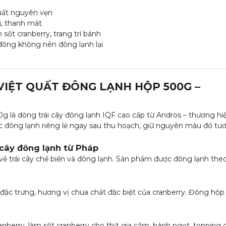
quất nguyên vẹn
g, thanh mát
 sốt cranberry, trang trí bánh
 đông không nên đông lạnh lại
IỆT QUẤT ĐÔNG LẠNH HỘP 500G –
 là dòng trái cây đông lạnh IQF cao cấp từ Andros – thương hi
c đông lạnh riêng lẻ ngay sau thu hoạch, giữ nguyên màu đỏ tươ
 cây đông lạnh từ Pháp
ề trái cây chế biến và đông lạnh. Sản phẩm được đông lạnh the
ặc trưng, hương vị chua chát đặc biệt của cranberry. Đóng hộ
ranberry, làm sốt cranberry cho thịt gia cầm, bánh ngọt, topping