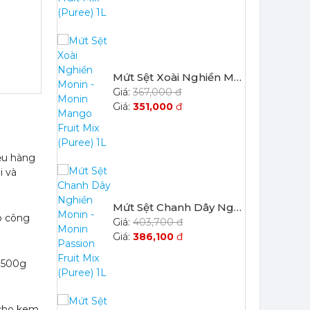
Mứt Sệt Xoài Nghiền Monin - Monin Mango Fruit Mix (Puree) 1L
367,000 đ
351,000
đ
Mứt Sệt Chanh Dây Nghiền Monin - Monin Passion Fruit Mix (Puree) 1L
403,700 đ
ệu hàng
386,100
đ
i và
o công
p 500g
Mứt Sệt Đào Nghiền Monin - Monin Peach Fruit Mix (Puree) 1L
367,000 đ
351,000
đ
 cho kem