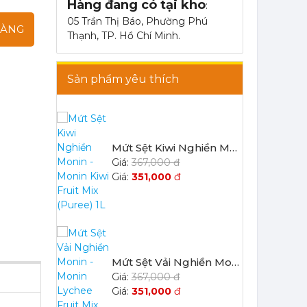
Hàng đang có tại kho
:
05 Trần Thị Báo, Phường Phú
HÀNG
Thạnh, TP. Hồ Chí Minh.
Mứt Sệt Kiwi Nghiền Monin - Monin Kiwi Fruit Mix (Puree) 1L
Sản phẩm yêu thích
367,000 đ
351,000
đ
Mứt Sệt Vải Nghiền Monin - Monin Lychee Fruit Mix (Puree) 1L
367,000 đ
351,000
đ