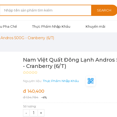
SEARCH
u Pha Chế
Thực Phẩm Nhập Khẩu
Khuyến mãi
ndros 500G - Cranberry (6/T)
Nam Việt Quất Đông Lạnh Andros
- Cranberry (6/T)
Nguyên liệu:
Thực Phẩm Nhập Khẩu
đ 140,400
đ 134,784
-4%
Số lượng:
-
+