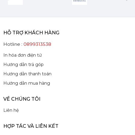
Mứt Sệt Dứa Nghiền Monin - Monin Pineapple Fruit Mix (Puree) 1L
evious
Next
367,000 đ
351,000
đ
HỖ TRỢ KHÁCH HÀNG
Hotline :
0899313538
In hóa đơn điện tử
Mứt Sệt Phúc Bồn Tử Nghiền Monin - Monin Raspberry Fruit Mix (Puree) 1L
Hướng dẫn trả góp
442,750 đ
422,050
đ
Hướng dẫn thanh toán
Hướng dẫn mua hàng
VỀ CHÚNG TÔI
Liên hệ
Mứt Sệt Bưởi Đỏ Nghiền Monin - Monin Red Grapefruit Fruit Mix (Puree) 1L
442,750 đ
HỢP TÁC VÀ LIÊN KẾT
422,050
đ