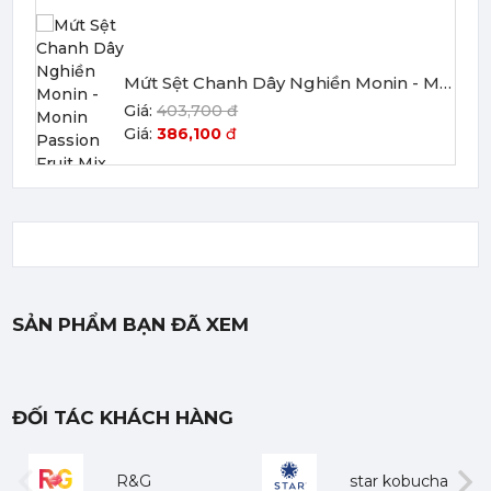
Mứt Sệt Chanh Dây Nghiền Monin - Monin Passion Fruit Mix (Puree) 1L
403,700 đ
386,100
đ
Mứt Sệt Đào Nghiền Monin - Monin Peach Fruit Mix (Puree) 1L
367,000 đ
SẢN PHẨM BẠN ĐÃ XEM
351,000
đ
ĐỐI TÁC KHÁCH HÀNG
R&G
star kobucha