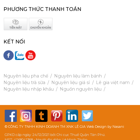
PHƯƠNG THỨC THANH TOÁN
Mứt Sệt Dâu Nghiền Monin - Monin Strawberry Fruit Mix (Puree) 1L
KẾT NỐI
385,000 đ
367,000
đ
Nguyên liệu pha chế
Nguyên liệu làm bánh
Nguyên liệu trà sữa
Nguyên liệu giá sỉ
Lê gia việt nam
Nguyên liệu nhập khẩu
Nguồn nguyên liệu
Mứt Sệt Quả Thanh Yên Nghiền Monin - Monin Yuzu Fruit Mix (Puree) 1L
507,150 đ
484,150
đ
© CÔNG TY TNHH KINH DOANH TM XNK LÊ GIA Web Design by Nasani
GPKD cấp ngày: 24/12/2021 bởi Chi cục Thuế Quận Tân Phú.
MST: 41X8041368 - Người đại diện: Lê Minh Thiện