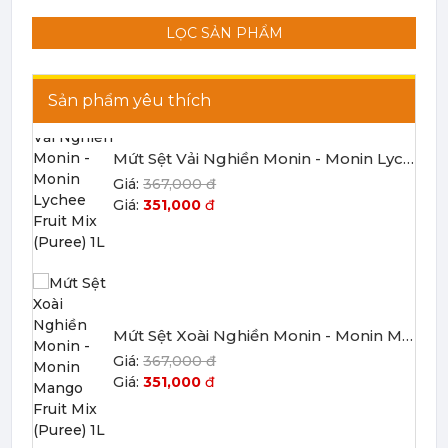
367,000 đ
351,000
đ
LỌC SẢN PHẨM
Bột - Sữa - Thạch
TRÁI CÂY ĐÓNG HỘP (CANNED
Sản phẩm yêu thích
FRUITS)
Mứt Sệt Vải Nghiền Monin - Monin Lychee Fruit Mix (Puree) 1L
Bột - Sữa - Thạch
367,000 đ
351,000
đ
Đào Ngâm - Trái Cây Hộp
Máy Móc Dụng Cụ
Phụ Kiện Các Loại
Mứt Sệt Xoài Nghiền Monin - Monin Mango Fruit Mix (Puree) 1L
367,000 đ
351,000
đ