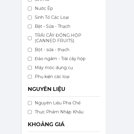
Nước Ép
Sinh Tố Các Loại
Bột - Sữa - Thạch
TRÁI CÂY ĐÓNG HỘP
(CANNED FRUITS)
Bột - sữa - thạch
Đào ngâm - Trái cây hộp
Máy móc dụng cụ
Phụ kiện các loại
NGUYÊN LIỆU
Mứt Sệt Táo Xanh Nghiền Monin - Monin Granny Smith Apple Fruit Mix (Puree) 1L
Nguyên Liệu Pha Chế
367,000 đ
Thực Phẩm Nhập Khẩu
351,000
đ
KHOẢNG GIÁ