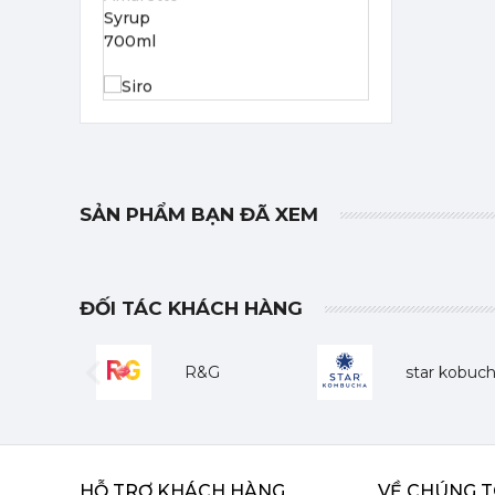
Siro Monin Bơ Nâu - Monin Brown Butter Flavoured Syrup 700ml
215,000 đ
SẢN PHẨM BẠN ĐÃ XEM
202,000
đ
ĐỐI TÁC KHÁCH HÀNG
R&G
star kobuc
Siro Monin Falernum - Monin Falernum Flavoured Syrup 700ml
Previous
215,000 đ
202,000
đ
HỖ TRỢ KHÁCH HÀNG
VỀ CHÚNG T