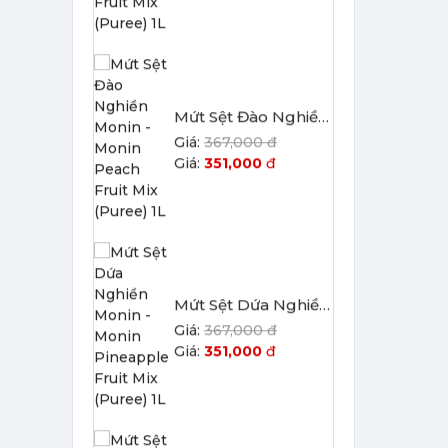
Mứt Sệt Dứa Nghiền Monin - Monin Pineapple Fruit Mix (Puree) 1L
367,000 đ
351,000
đ
Mứt Sệt Phúc Bồn Tử Nghiền Monin - Monin Raspberry Fruit Mix (Puree) 1L
442,750 đ
422,050
đ