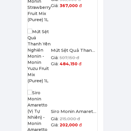
507,150 đ
484,150
đ
Siro Monin Amaretto (Vị Tự Nhiên) - Monin Amaretto Syrup 700ml
215,000 đ
202,000
đ
Siro Monin Mâm Xôi Đen - Monin Blackberry Syrup 700ml
215,000 đ
202,000
đ