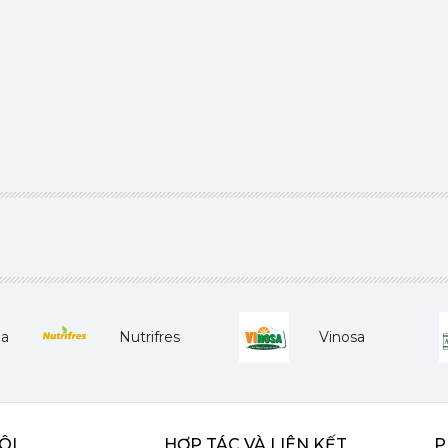
ha
Nutrifres
Vinosa
ÔI
HỢP TÁC VÀ LIÊN KẾT
P