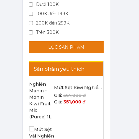
Dưới 100K
100K đến 199K
200K đến 299K
Mứt Sệt Kiwi Nghiền Monin - Monin Kiwi Fruit Mix (Puree) 1L
Trên 300K
367,000 đ
351,000
đ
LỌC SẢN PHẨM
Sản phẩm yêu thích
Mứt Sệt Vải Nghiền Monin - Monin Lychee Fruit Mix (Puree) 1L
367,000 đ
351,000
đ