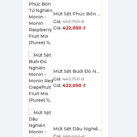
Mứt Sệt Bưởi Đỏ Nghiền Monin - Monin Red Grapefruit Fruit Mix (Puree) 1L
442,750 đ
422,050
đ
Mứt Sệt Dâu Nghiền Monin - Monin Strawberry Fruit Mix (Puree) 1L
385,000 đ
367,000
đ
Mứt Sệt Quả Thanh Yên Nghiền Monin - Monin Yuzu Fruit Mix (Puree) 1L