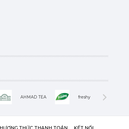
AHMAD TEA
freshy
Next
HƯƠNG THỨC THANH TOÁN
KẾT NỐI