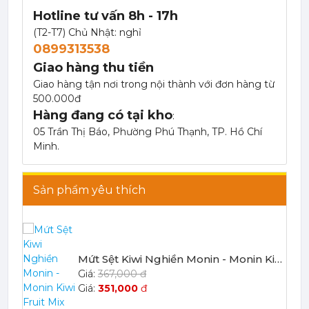
Hotline tư vấn 8h - 17h
(T2-T7) Chủ Nhật: nghỉ
0899313538
Giao hàng thu tiền
Giao hàng tận nơi trong nội thành với đơn hàng từ
500.000đ
Hàng đang có tại kho
:
Mứt Sệt Táo Xanh Nghiền Monin - Monin Granny Smith Apple Fruit Mix (Puree) 1L
05 Trần Thị Báo, Phường Phú Thạnh, TP. Hồ Chí
367,000 đ
Minh.
351,000
đ
Sản phẩm yêu thích
Mứt Sệt Kiwi Nghiền Monin - Monin Kiwi Fruit Mix (Puree) 1L
367,000 đ
351,000
đ