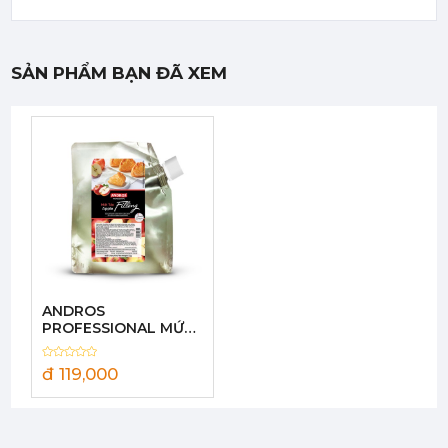
SẢN PHẨM BẠN ĐÃ XEM
Mứt Sệt Phúc Bồn Tử Nghiền Monin - Monin Raspberry Fruit Mix (Puree) 1L
442,750 đ
422,050
đ
ANDROS
Mứt Sệt Bưởi Đỏ Nghiền Monin - Monin Red Grapefruit Fruit Mix (Puree) 1L
PROFESSIONAL MỨT
442,750 đ
TÁO FILLING 1KG/
422,050
đ
APPLE FILLING 1KG
đ 119,000