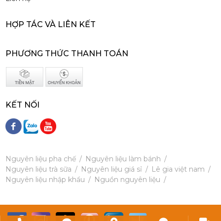
Siro Monin Amaretto (Vị Tự Nhiên) - Monin Amaretto Syrup 700ml
215,000 đ
HỢP TÁC VÀ LIÊN KẾT
202,000
đ
PHƯƠNG THỨC THANH TOÁN
KẾT NỐI
Siro Monin Mâm Xôi Đen - Monin Blackberry Syrup 700ml
215,000 đ
202,000
đ
Nguyên liệu pha chế
Nguyên liệu làm bánh
Nguyên liệu trà sữa
Nguyên liệu giá sỉ
Lê gia việt nam
Nguyên liệu nhập khẩu
Nguồn nguyên liệu
Siro Monin Bơ Nâu - Monin Brown Butter Flavoured Syrup 700ml
215,000 đ