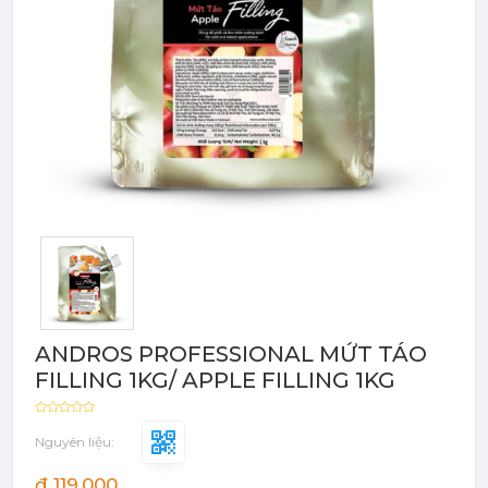
Bột - Sữa - Thạch
TRÁI CÂY ĐÓNG HỘP (CANNED
FRUITS)
Bột - Sữa - Thạch
Đào Ngâm - Trái Cây Hộp
Máy Móc Dụng Cụ
Phụ Kiện Các Loại
ANDROS PROFESSIONAL MỨT TÁO
FILLING 1KG/ APPLE FILLING 1KG
Nguyên liệu:
đ 119,000