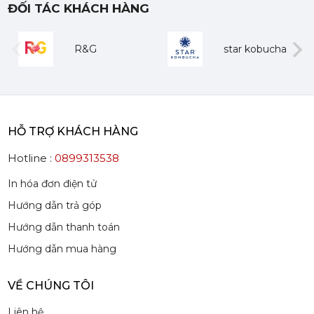
ĐỐI TÁC KHÁCH HÀNG
Mứt Sệt Dâu Nghiền Monin - Monin Strawberry Fruit Mix (Puree) 1L
R&G
star kobucha
385,000 đ
367,000
đ
evious
Next
HỖ TRỢ KHÁCH HÀNG
Hotline :
0899313538
Mứt Sệt Quả Thanh Yên Nghiền Monin - Monin Yuzu Fruit Mix (Puree) 1L
In hóa đơn điện tử
507,150 đ
Hướng dẫn trả góp
484,150
đ
Hướng dẫn thanh toán
Hướng dẫn mua hàng
VỀ CHÚNG TÔI
Liên hệ