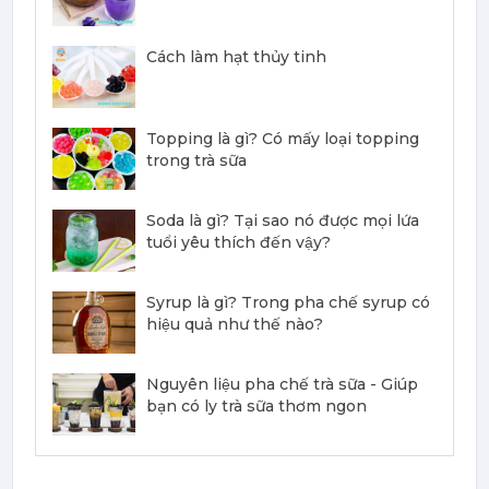
Mứt Sệt Chanh Dây Nghiền Monin - Monin Passion Fruit Mix (Puree) 1L
403,700 đ
Cách làm hạt thủy tinh
386,100
đ
Topping là gì? Có mấy loại topping
trong trà sữa
Mứt Sệt Đào Nghiền Monin - Monin Peach Fruit Mix (Puree) 1L
Soda là gì? Tại sao nó được mọi lứa
367,000 đ
tuổi yêu thích đến vậy?
351,000
đ
Syrup là gì? Trong pha chế syrup có
hiệu quả như thế nào?
Nguyên liệu pha chế trà sữa - Giúp
bạn có ly trà sữa thơm ngon
Mứt Sệt Dứa Nghiền Monin - Monin Pineapple Fruit Mix (Puree) 1L
367,000 đ
351,000
đ