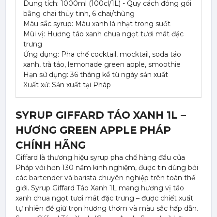
Dung tích: 1000ml (100cl/1L) - Quy cách đóng gói
bằng chai thủy tinh, 6 chai/thùng
Màu sắc syrup: Màu xanh lá nhạt trong suốt
Mùi vị: Hương táo xanh chua ngọt tươi mát đặc
trưng
Ứng dụng: Pha chế cocktail, mocktail, soda táo
xanh, trà táo, lemonade green apple, smoothie
Hạn sử dụng: 36 tháng kể từ ngày sản xuất
Xuất xứ: Sản xuất tại Pháp
SYRUP GIFFARD TÁO XANH 1L –
HƯƠNG GREEN APPLE PHÁP
CHÍNH HÃNG
Giffard là thương hiệu syrup pha chế hàng đầu của
Pháp với hơn 130 năm kinh nghiệm, được tin dùng bởi
các bartender và barista chuyên nghiệp trên toàn thế
giới. Syrup Giffard Táo Xanh 1L mang hương vị táo
xanh chua ngọt tươi mát đặc trưng – được chiết xuất
tự nhiên để giữ trọn hương thơm và màu sắc hấp dẫn.