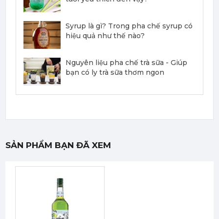
351,000
đ
Syrup là gì? Trong pha chế syrup có
hiệu quả như thế nào?
Nguyên liệu pha chế trà sữa - Giúp
bạn có ly trà sữa thơm ngon
Mứt Sệt Dứa Nghiền Monin - Monin Pineapple Fruit Mix (Puree) 1L
367,000 đ
351,000
đ
SẢN PHẨM BẠN ĐÃ XEM
Mứt Sệt Phúc Bồn Tử Nghiền Monin - Monin Raspberry Fruit Mix (Puree) 1L
442,750 đ
422,050
đ