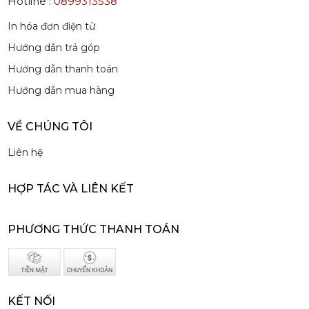
Hotline :
0899313538
Mứt Sệt Quả Thanh Yên Nghiền Monin - Monin Yuzu Fruit Mix (Puree) 1L
In hóa đơn điện tử
507,150 đ
Hướng dẫn trả góp
484,150
đ
Hướng dẫn thanh toán
Hướng dẫn mua hàng
VỀ CHÚNG TÔI
Liên hệ
Siro Monin Amaretto (Vị Tự Nhiên) - Monin Amaretto Syrup 700ml
215,000 đ
HỢP TÁC VÀ LIÊN KẾT
202,000
đ
PHƯƠNG THỨC THANH TOÁN
KẾT NỐI
Siro Monin Mâm Xôi Đen - Monin Blackberry Syrup 700ml