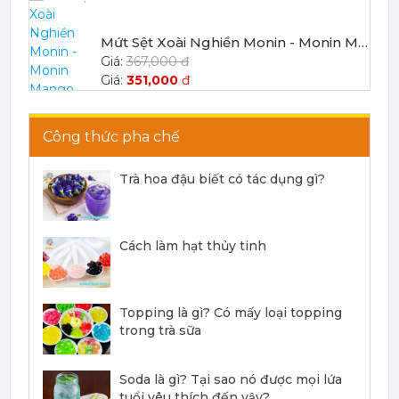
Mứt Sệt Xoài Nghiền Monin - Monin Mango Fruit Mix (Puree) 1L
367,000 đ
351,000
đ
Công thức pha chế
Trà hoa đậu biết có tác dụng gì?
Mứt Sệt Chanh Dây Nghiền Monin - Monin Passion Fruit Mix (Puree) 1L
403,700 đ
Cách làm hạt thủy tinh
386,100
đ
Topping là gì? Có mấy loại topping
trong trà sữa
Mứt Sệt Đào Nghiền Monin - Monin Peach Fruit Mix (Puree) 1L
Soda là gì? Tại sao nó được mọi lứa
367,000 đ
tuổi yêu thích đến vậy?