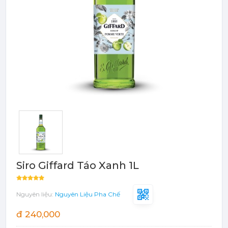
Bột - Sữa - Thạch
TRÁI CÂY ĐÓNG HỘP (CANNED
FRUITS)
Bột - Sữa - Thạch
Đào Ngâm - Trái Cây Hộp
Máy Móc Dụng Cụ
Phụ Kiện Các Loại
Siro Giffard Táo Xanh 1L
Nguyên liệu:
Nguyên Liệu Pha Chế
đ 240,000