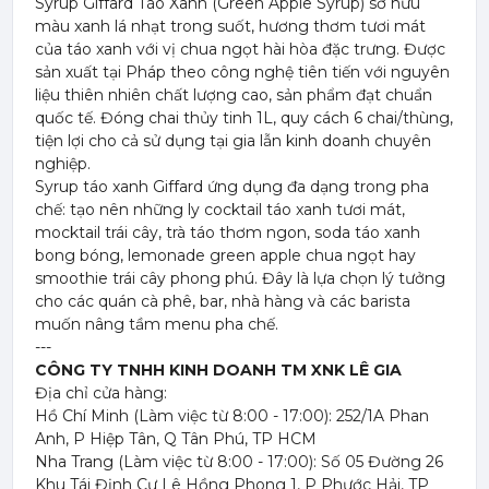
Syrup Giffard Táo Xanh (Green Apple Syrup) sở hữu
màu xanh lá nhạt trong suốt, hương thơm tươi mát
của táo xanh với vị chua ngọt hài hòa đặc trưng. Được
sản xuất tại Pháp theo công nghệ tiên tiến với nguyên
liệu thiên nhiên chất lượng cao, sản phẩm đạt chuẩn
quốc tế. Đóng chai thủy tinh 1L, quy cách 6 chai/thùng,
tiện lợi cho cả sử dụng tại gia lẫn kinh doanh chuyên
nghiệp.
Syrup táo xanh Giffard ứng dụng đa dạng trong pha
chế: tạo nên những ly cocktail táo xanh tươi mát,
mocktail trái cây, trà táo thơm ngon, soda táo xanh
bong bóng, lemonade green apple chua ngọt hay
smoothie trái cây phong phú. Đây là lựa chọn lý tưởng
cho các quán cà phê, bar, nhà hàng và các barista
muốn nâng tầm menu pha chế.
---
CÔNG TY TNHH KINH DOANH TM XNK LÊ GIA
Địa chỉ cửa hàng:
Hồ Chí Minh (Làm việc từ 8:00 - 17:00): 252/1A Phan
Anh, P Hiệp Tân, Q Tân Phú, TP HCM
Nha Trang (Làm việc từ 8:00 - 17:00): Số 05 Đường 26
Khu Tái Định Cư Lê Hồng Phong 1, P Phước Hải, TP