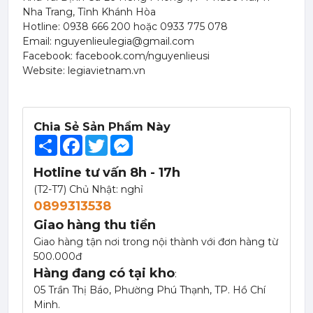
Nha Trang, Tỉnh Khánh Hòa
Hotline: 0938 666 200 hoặc 0933 775 078
Email: nguyenlieulegia@gmail.com
Facebook: facebook.com/nguyenlieusi
Website: legiavietnam.vn
Chia Sẻ Sản Phẩm Này
Share
Facebook
Twitter
Messenger
Hotline tư vấn 8h - 17h
(T2-T7) Chủ Nhật: nghỉ
0899313538
Giao hàng thu tiền
Giao hàng tận nơi trong nội thành với đơn hàng từ
500.000đ
Hàng đang có tại kho
:
Mứt Sệt Táo Xanh Nghiền Monin - Monin Granny Smith Apple Fruit Mix (Puree) 1L
05 Trần Thị Báo, Phường Phú Thạnh, TP. Hồ Chí
367,000 đ
Minh.
351,000
đ