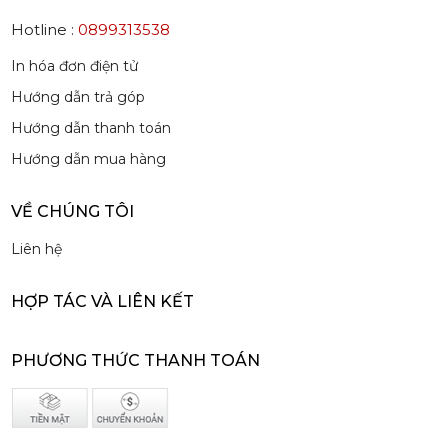
Siro Monin Mâm Xôi Đen - Monin Blackberry Syrup 700ml
215,000 đ
Hotline :
0899313538
202,000
đ
In hóa đơn điện tử
Hướng dẫn trả góp
Hướng dẫn thanh toán
Hướng dẫn mua hàng
Siro Monin Bơ Nâu - Monin Brown Butter Flavoured Syrup 700ml
VỀ CHÚNG TÔI
215,000 đ
202,000
đ
Liên hệ
HỢP TÁC VÀ LIÊN KẾT
PHƯƠNG THỨC THANH TOÁN
Siro Monin Falernum - Monin Falernum Flavoured Syrup 700ml
215,000 đ
202,000
đ