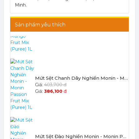
Minh.
Mứt Sệt Xoài Nghiền Monin - Monin Mango Fruit Mix (Puree) 1L
Sản phẩm yêu thích
367,000 đ
351,000
đ
Mứt Sệt Chanh Dây Nghiền Monin - Monin Passion Fruit Mix (Puree) 1L
403,700 đ
386,100
đ
Mứt Sệt Đào Nghiền Monin - Monin Peach Fruit Mix (Puree) 1L