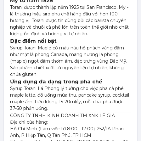
Mỹ từ năm 1925
Torani được thành lập năm 1925 tại San Francisco, Mỹ -
là thương hiệu siro pha chế hàng đầu với hơn 100
hương vị. Torani được tin dùng bởi các barista chuyên
nghiệp và chuỗi cà phê lớn trên toàn thế giới nhờ chất
lượng ổn định và hương vị tự nhiên.
Đặc điểm nổi bật
Syrup Torani Maple có màu nâu hổ phách vàng đậm
như mật lá phong Canada, mang hương lá phong
(maple) ngọt đậm thơm ấm, đặc trưng vùng Bắc Mỹ.
Sản phẩm chiết xuất từ nguyên liệu tự nhiên, không
chứa gluten.
Ứng dụng đa dạng trong pha chế
Syrup Torani Lá Phong lý tưởng cho việc pha cà phê
maple latte, đồ uống mùa thu, pancake syrup, cocktail
maple ấm. Liều lượng 15-20ml/ly, mỗi chai pha được
37-50 phần uống.
CÔNG TY TNHH KINH DOANH TM XNK LÊ GIA
Địa chỉ cửa hàng:
Hồ Chí Minh (Làm việc từ 8:00 - 17:00): 252/1A Phan
Mứt Sệt Táo Xanh Nghiền Monin - Monin Granny Smith Apple Fruit Mix (Puree) 1L
Anh, P Hiệp Tân, Q Tân Phú, TP HCM
367,000 đ