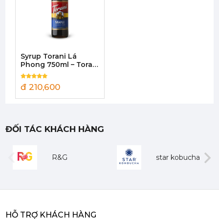
Mứt Sệt Quả Thanh Yên Nghiền Monin - Monin Yuzu Fruit Mix (Puree) 1L
507,150 đ
484,150
đ
Syrup Torani Lá
Phong 750ml – Torani
Maple Syrup
đ 210,600
Siro Monin Amaretto (Vị Tự Nhiên) - Monin Amaretto Syrup 700ml
ĐỐI TÁC KHÁCH HÀNG
215,000 đ
202,000
đ
R&G
star kobucha
evious
Next
HỖ TRỢ KHÁCH HÀNG