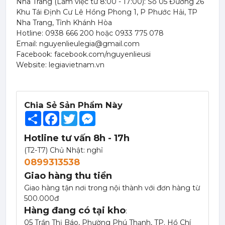
Nha Trang (Làm việc từ 8:00 - 17:00): Số 05 Đường 26
351,000
đ
Khu Tái Định Cư Lê Hồng Phong 1, P Phước Hải, TP
Nha Trang, Tỉnh Khánh Hòa
Hotline: 0938 666 200 hoặc 0933 775 078
Email: nguyenlieulegia@gmail.com
Facebook: facebook.com/nguyenlieusi
Website: legiavietnam.vn
Mứt Sệt Kiwi Nghiền Monin - Monin Kiwi Fruit Mix (Puree) 1L
367,000 đ
Chia Sẻ Sản Phẩm Này
351,000
đ
Share
Facebook
Twitter
Messenger
Hotline tư vấn 8h - 17h
(T2-T7) Chủ Nhật: nghỉ
0899313538
Mứt Sệt Vải Nghiền Monin - Monin Lychee Fruit Mix (Puree) 1L
Giao hàng thu tiền
367,000 đ
Giao hàng tận nơi trong nội thành với đơn hàng từ
351,000
đ
500.000đ
Hàng đang có tại kho
:
05 Trần Thị Báo, Phường Phú Thạnh, TP. Hồ Chí