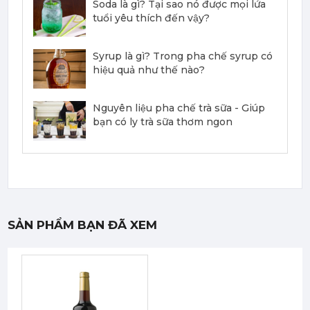
Soda là gì? Tại sao nó được mọi lứa
tuổi yêu thích đến vậy?
Syrup là gì? Trong pha chế syrup có
hiệu quả như thế nào?
Mứt Sệt Bưởi Đỏ Nghiền Monin - Monin Red Grapefruit Fruit Mix (Puree) 1L
442,750 đ
422,050
đ
Nguyên liệu pha chế trà sữa - Giúp
bạn có ly trà sữa thơm ngon
Mứt Sệt Dâu Nghiền Monin - Monin Strawberry Fruit Mix (Puree) 1L
385,000 đ
SẢN PHẨM BẠN ĐÃ XEM
367,000
đ