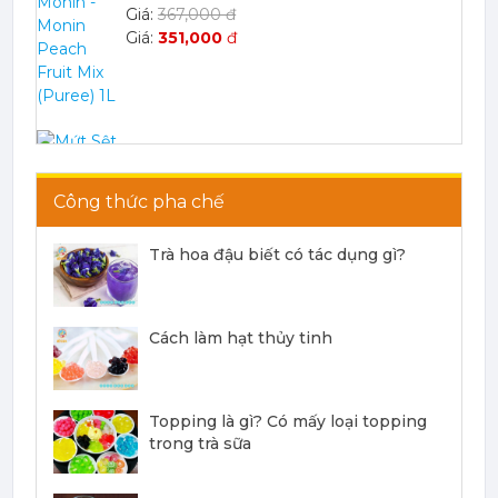
367,000 đ
351,000
đ
Mứt Sệt Dứa Nghiền Monin - Monin Pineapple Fruit Mix (Puree) 1L
Công thức pha chế
367,000 đ
351,000
đ
Trà hoa đậu biết có tác dụng gì?
Cách làm hạt thủy tinh
Mứt Sệt Phúc Bồn Tử Nghiền Monin - Monin Raspberry Fruit Mix (Puree) 1L
Topping là gì? Có mấy loại topping
442,750 đ
trong trà sữa
422,050
đ