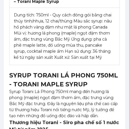
– Torani Maple Syrup
Dung tích: 750ml - Quy cách đóng gói bằng chai
thủy tinh/nhựa, 12 chai/thùng Màu sắc syrup: nâu
hổ phách vàng đậm như mật lá phong Canada
Mùi vị: hương lá phong (maple) ngọt đậm thơm
ấm, đặc trưng vùng Bắc Mỹ Ứng dụng: pha cà
phê maple latte, đồ uống mùa thu, pancake
syrup, cocktail maple ấm Hạn sử dụng: 36 tháng
kể từ ngày sản xuất Xuất xứ: Sản xuất tại Mỹ
SYRUP TORANI LÁ PHONG 750ML
- TORANI MAPLE SYRUP
Syrup Torani Lá Phong 750ml mang đến hương lá
phong (maple) ngọt đậm thơm ấm, đặc trưng vùng
Bắc Mỹ đặc trưng. Đây là nguyên liệu pha chế cao cấp
từ thương hiệu Torani nổi tiếng nước Mỹ, lý tưởng để
tạo nên những đồ uống độc đáo và hấp dẫn.
Thương hiệu Torani - Siro pha chế số 1 nước