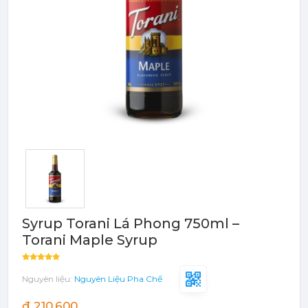
Bột - Sữa - Thạch
TRÁI CÂY ĐÓNG HỘP (CANNED
FRUITS)
Bột - Sữa - Thạch
Đào Ngâm - Trái Cây Hộp
Máy Móc Dụng Cụ
Phụ Kiện Các Loại
Syrup Torani Lá Phong 750ml –
Torani Maple Syrup
Nguyên liệu:
Nguyên Liệu Pha Chế
đ 210,600