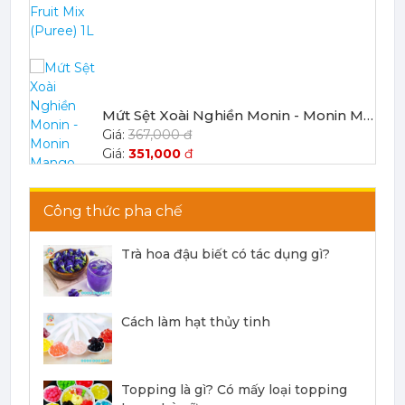
Mứt Sệt Xoài Nghiền Monin - Monin Mango Fruit Mix (Puree) 1L
367,000 đ
351,000
đ
Công thức pha chế
Trà hoa đậu biết có tác dụng gì?
Mứt Sệt Chanh Dây Nghiền Monin - Monin Passion Fruit Mix (Puree) 1L
403,700 đ
Cách làm hạt thủy tinh
386,100
đ
Topping là gì? Có mấy loại topping