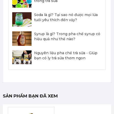
trong trà sữa
Mứt Sệt Đào Nghiền Monin - Monin Peach Fruit Mix (Puree) 1L
Soda là gì? Tại sao nó được mọi lứa
367,000 đ
tuổi yêu thích đến vậy?
351,000
đ
Syrup là gì? Trong pha chế syrup có
hiệu quả như thế nào?
Nguyên liệu pha chế trà sữa - Giúp
bạn có ly trà sữa thơm ngon
Mứt Sệt Dứa Nghiền Monin - Monin Pineapple Fruit Mix (Puree) 1L
367,000 đ
351,000
đ
SẢN PHẨM BẠN ĐÃ XEM
Mứt Sệt Phúc Bồn Tử Nghiền Monin - Monin Raspberry Fruit Mix (Puree) 1L