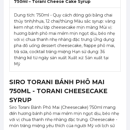
750ml – Torani Cheese Cake Syrup
Dung tích: 750ml - Quy cách đóng gói bằng chai
thủy tinh/nhựa, 12 chai/thùng Màu sắc syrup: vàng
kem nhạt như lớp cheesecake mịn màng Mùi vị:
hương bánh phô mai mềm mịn ngọt dịu, béo nhẹ
với vị chua thanh nhẹ nhàng đặc trưng Ứng dụng:
pha đồ uống dessert cheesecake, frappe phô mai,
trà sữa, cocktail tráng miệng Hạn sử dụng: 36
tháng kể từ ngày sản xuất Xuất xứ: Sản xuất tại
Mỹ
SIRO TORANI BÁNH PHÔ MAI
750ML - TORANI CHEESECAKE
SYRUP
Siro Torani Bánh Phô Mai (Cheesecake) 750ml mang
đến hương bánh phô mai mềm mịn ngọt dịu, béo nhẹ
với vị chua thanh nhẹ nhàng đặc trưng. Cheesecake -
món tráng miệng yêu thích của người Mỹ với lịch sử