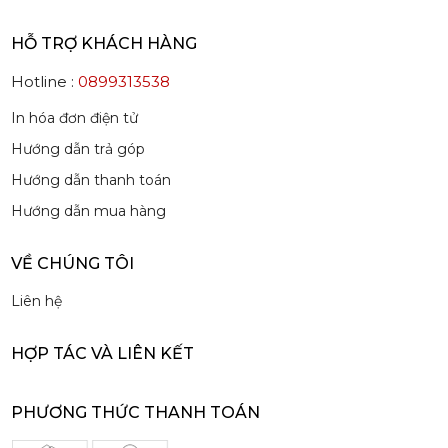
HỖ TRỢ KHÁCH HÀNG
Hotline :
0899313538
Mứt Sệt Quả Thanh Yên Nghiền Monin - Monin Yuzu Fruit Mix (Puree) 1L
In hóa đơn điện tử
507,150 đ
Hướng dẫn trả góp
484,150
đ
Hướng dẫn thanh toán
Hướng dẫn mua hàng
VỀ CHÚNG TÔI
Liên hệ
Siro Monin Amaretto (Vị Tự Nhiên) - Monin Amaretto Syrup 700ml
215,000 đ
HỢP TÁC VÀ LIÊN KẾT
202,000
đ
PHƯƠNG THỨC THANH TOÁN