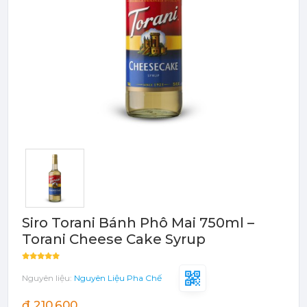
Bột - Sữa - Thạch
TRÁI CÂY ĐÓNG HỘP (CANNED
FRUITS)
Bột - Sữa - Thạch
Đào Ngâm - Trái Cây Hộp
Máy Móc Dụng Cụ
Phụ Kiện Các Loại
Siro Torani Bánh Phô Mai 750ml –
Torani Cheese Cake Syrup
Nguyên liệu:
Nguyên Liệu Pha Chế
đ 210,600