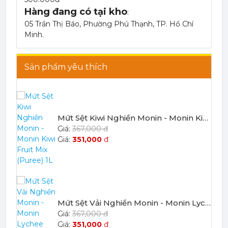
Hàng đang có tại kho
:
Mứt Sệt Táo Xanh Nghiền Monin - Monin Granny Smith Apple Fruit Mix (Puree) 1L
05 Trần Thị Báo, Phường Phú Thạnh, TP. Hồ Chí
367,000 đ
Minh.
351,000
đ
Sản phẩm yêu thích
Mứt Sệt Kiwi Nghiền Monin - Monin Kiwi Fruit Mix (Puree) 1L
367,000 đ
351,000
đ
Mứt Sệt Vải Nghiền Monin - Monin Lychee Fruit Mix (Puree) 1L
367,000 đ
351,000
đ