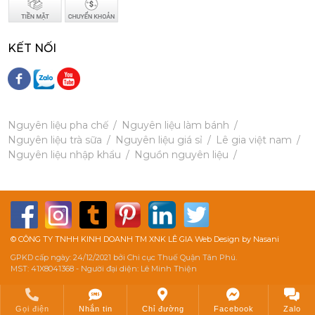
KẾT NỐI
Siro Monin Mâm Xôi Đen - Monin Blackberry Syrup 700ml
215,000 đ
202,000
đ
Nguyên liệu pha chế
Nguyên liệu làm bánh
Nguyên liệu trà sữa
Nguyên liệu giá sỉ
Lê gia việt nam
Nguyên liệu nhập khẩu
Nguồn nguyên liệu
Siro Monin Bơ Nâu - Monin Brown Butter Flavoured Syrup 700ml
215,000 đ
202,000
đ
© CÔNG TY TNHH KINH DOANH TM XNK LÊ GIA Web Design by Nasani
GPKD cấp ngày: 24/12/2021 bởi Chi cục Thuế Quận Tân Phú.
MST: 41X8041368 - Người đại diện: Lê Minh Thiện
Gọi điện
Nhắn tin
Chỉ đường
Facebook
Zalo