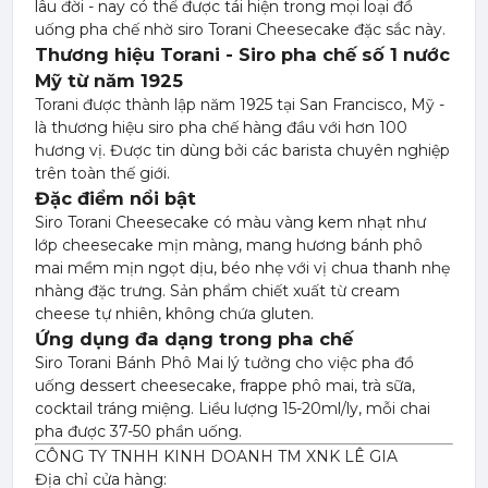
lâu đời - nay có thể được tái hiện trong mọi loại đồ
uống pha chế nhờ siro Torani Cheesecake đặc sắc này.
Thương hiệu Torani - Siro pha chế số 1 nước
Mỹ từ năm 1925
Torani được thành lập năm 1925 tại San Francisco, Mỹ -
là thương hiệu siro pha chế hàng đầu với hơn 100
hương vị. Được tin dùng bởi các barista chuyên nghiệp
trên toàn thế giới.
Đặc điểm nổi bật
Siro Torani Cheesecake có màu vàng kem nhạt như
lớp cheesecake mịn màng, mang hương bánh phô
mai mềm mịn ngọt dịu, béo nhẹ với vị chua thanh nhẹ
nhàng đặc trưng. Sản phẩm chiết xuất từ cream
cheese tự nhiên, không chứa gluten.
Ứng dụng đa dạng trong pha chế
Siro Torani Bánh Phô Mai lý tưởng cho việc pha đồ
uống dessert cheesecake, frappe phô mai, trà sữa,
cocktail tráng miệng. Liều lượng 15-20ml/ly, mỗi chai
pha được 37-50 phần uống.
CÔNG TY TNHH KINH DOANH TM XNK LÊ GIA
Địa chỉ cửa hàng: