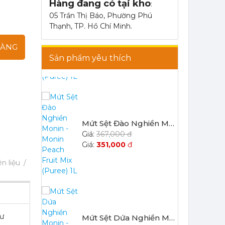
Hàng đang có tại kho
:
05 Trần Thị Báo, Phường Phú
Thạnh, TP. Hồ Chí Minh.
Mứt Sệt Chanh Dây Nghiền Monin - Monin Passion Fruit Mix (Puree) 1L
403,700 đ
HÀNG
386,100
đ
Sản phẩm yêu thích
Mứt Sệt Đào Nghiền Monin - Monin Peach Fruit Mix (Puree) 1L
367,000 đ
351,000
đ
n liệu
hư
Mứt Sệt Dứa Nghiền Monin - Monin Pineapple Fruit Mix (Puree) 1L