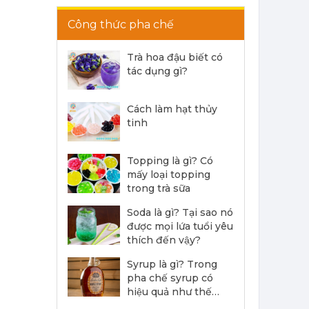
Công thức pha chế
Trà hoa đậu biết có
tác dụng gì?
Siro Monin Sô Cô La Ruby - Monin Ruby Chocolate Syrup 700ml
Cách làm hạt thủy
215,000 đ
tinh
202,000
đ
Topping là gì? Có
mấy loại topping
trong trà sữa
Soda là gì? Tại sao nó
được mọi lứa tuổi yêu
Siro Monin Gỗ Sồi Hun Khói - Monin Smoked Oak Syrup 700ml
thích đến vậy?
215,000 đ
Syrup là gì? Trong
202,000
đ
pha chế syrup có
hiệu quả như thế
nào?