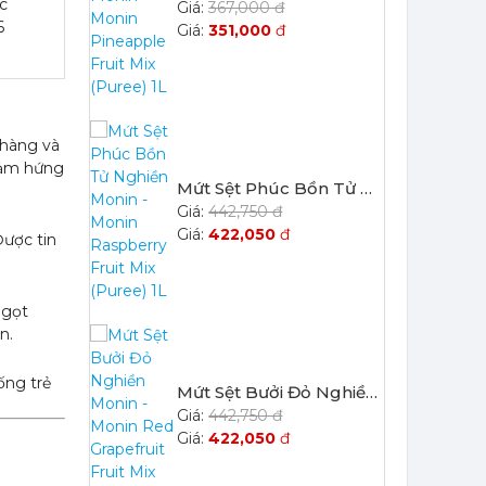
c
367,000 đ
6
351,000
đ
nhàng và
 cảm hứng
Mứt Sệt Phúc Bồn Tử Nghiền Monin - Monin Raspberry Fruit Mix (Puree) 1L
442,750 đ
422,050
đ
Được tin
ngọt
n.
ống trẻ
Mứt Sệt Bưởi Đỏ Nghiền Monin - Monin Red Grapefruit Fruit Mix (Puree) 1L
442,750 đ
422,050
đ