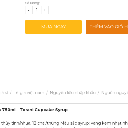
Số lượng:
-
+
MUA NGAY
THÊM VÀO GIỎ 
iá sỉ
Lê gia việt nam
Nguyên liệu nhập khẩu
Nguồn nguyê
 750ml – Torani Cupcake Syrup
 thủy tinh/nhựa, 12 chai/thùng Màu sắc syrup: vàng kem nhạt n