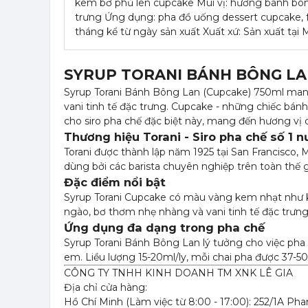
kem bơ phủ lên cupcake Mùi vị: hương bánh bôn
trưng Ứng dụng: pha đồ uống dessert cupcake, f
tháng kể từ ngày sản xuất Xuất xứ: Sản xuất tại 
SYRUP TORANI BÁNH BÔNG LA
Syrup Torani Bánh Bông Lan (Cupcake) 750ml ma
vani tinh tế đặc trưng. Cupcake - những chiếc bá
cho siro pha chế đặc biệt này, mang đến hương vị d
Thương hiệu Torani - Siro pha chế số 1 
Torani được thành lập năm 1925 tại San Francisco, 
dùng bởi các barista chuyên nghiệp trên toàn thế g
Đặc điểm nổi bật
Syrup Torani Cupcake có màu vàng kem nhạt như
ngào, bơ thơm nhẹ nhàng và vani tinh tế đặc trưng
Ứng dụng đa dạng trong pha chế
Syrup Torani Bánh Bông Lan lý tưởng cho việc pha 
em. Liều lượng 15-20ml/ly, mỗi chai pha được 37-5
CÔNG TY TNHH KINH DOANH TM XNK LÊ GIA
Địa chỉ cửa hàng:
Hồ Chí Minh (Làm việc từ 8:00 - 17:00): 252/1A Ph