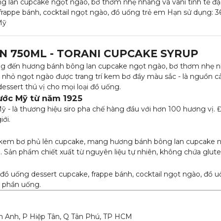
g lan cupcake ngọt ngào, bơ thơm nhẹ nhàng và vani tinh tế đặ
rappe bánh, cocktail ngọt ngào, đồ uống trẻ em Hạn sử dụng: 3
Mỹ
N 750ML - TORANI CUPCAKE SYRUP
ng đến hương bánh bông lan cupcake ngọt ngào, bơ thơm nhẹ 
nh nhỏ ngọt ngào được trang trí kem bơ đầy màu sắc - là nguồn
essert thú vị cho mọi loại đồ uống.
nước Mỹ từ năm 1925
Mỹ - là thương hiệu siro pha chế hàng đầu với hơn 100 hương vị. 
iới.
 kem bơ phủ lên cupcake, mang hương bánh bông lan cupcake 
. Sản phẩm chiết xuất từ nguyên liệu tự nhiên, không chứa glute
đồ uống dessert cupcake, frappe bánh, cocktail ngọt ngào, đồ u
0 phần uống.
an Anh, P Hiệp Tân, Q Tân Phú, TP HCM