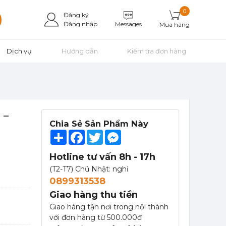
351,000
đ
0
Đăng ký
Messages
Đăng nhập
Mua hàng
Dịch vụ
Hướng dẫn
Kiểm tra đơn hàng
Mứt Sệt Vải Nghiền Monin - Monin Lychee Fruit Mix (Puree) 1L
367,000 đ
351,000
đ
 –
Chia Sẻ Sản Phẩm Này
Share
Facebook
Twitter
Messenger
Hotline tư vấn 8h - 17h
Mứt Sệt Xoài Nghiền Monin - Monin Mango Fruit Mix (Puree) 1L
(T2-T7) Chủ Nhật: nghỉ
367,000 đ
0899313538
351,000
đ
Giao hàng thu tiền
Giao hàng tận nơi trong nội thành
với đơn hàng từ 500.000đ