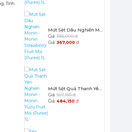
g, Tỉnh
Mứt Sệt Dâu Nghiền Monin - Monin Strawberry Fruit Mix (Puree) 1L
385,000 đ
367,000
đ
Mứt Sệt Quả Thanh Yên Nghiền Monin - Monin Yuzu Fruit Mix (Puree) 1L
507,150 đ
484,150
đ