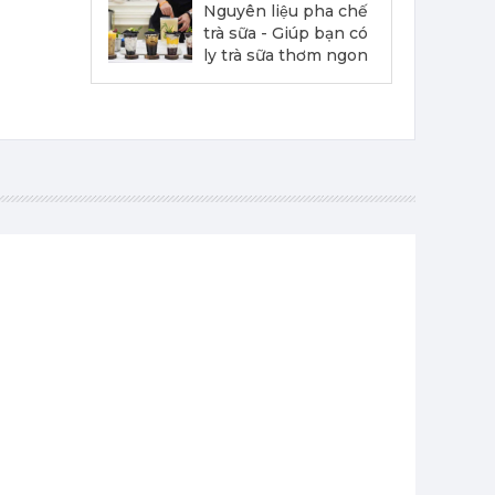
Nguyên liệu pha chế
trà sữa - Giúp bạn có
ly trà sữa thơm ngon
Siro Monin Quýt - Monin Tangerine Syrup 700ml
215,000 đ
202,000
đ
Siro Monin Brownie Hạt Óc Chó (Vị Tự Nhiên) - Monin Walnut Brownie Syrup 700ml
215,000 đ
202,000
đ