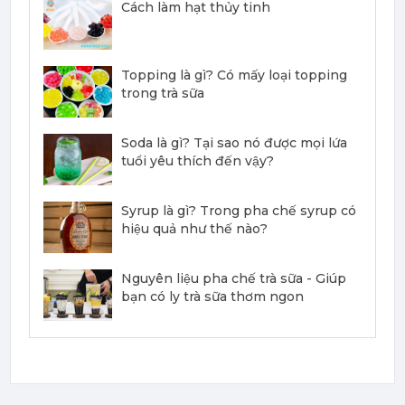
Cách làm hạt thủy tinh
386,100
đ
Topping là gì? Có mấy loại topping
trong trà sữa
Mứt Sệt Đào Nghiền Monin - Monin Peach Fruit Mix (Puree) 1L
Soda là gì? Tại sao nó được mọi lứa
367,000 đ
tuổi yêu thích đến vậy?
351,000
đ
Syrup là gì? Trong pha chế syrup có
hiệu quả như thế nào?
Nguyên liệu pha chế trà sữa - Giúp
bạn có ly trà sữa thơm ngon
Mứt Sệt Dứa Nghiền Monin - Monin Pineapple Fruit Mix (Puree) 1L
367,000 đ
351,000
đ