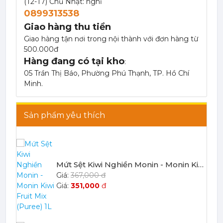
(T2-T7) Chủ Nhật: nghỉ
0899313538
Giao hàng thu tiền
Giao hàng tận nơi trong nội thành với đơn hàng từ
500.000đ
Hàng đang có tại kho
:
Mứt Sệt Táo Xanh Nghiền Monin - Monin Granny Smith Apple Fruit Mix (Puree) 1L
05 Trần Thị Báo, Phường Phú Thạnh, TP. Hồ Chí
367,000 đ
Minh.
351,000
đ
Sản phẩm yêu thích
Mứt Sệt Kiwi Nghiền Monin - Monin Kiwi Fruit Mix (Puree) 1L
367,000 đ
351,000
đ