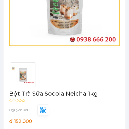
Bột - Sữa - Thạch
TRÁI CÂY ĐÓNG HỘP (CANNED
FRUITS)
Bột - Sữa - Thạch
Đào Ngâm - Trái Cây Hộp
Máy Móc Dụng Cụ
Phụ Kiện Các Loại
Bột Trà Sữa Socola Neicha 1kg
Nguyên liệu:
đ 152,000