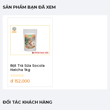
SẢN PHẨM BẠN ĐÃ XEM
Mứt Sệt Phúc Bồn Tử Nghiền Monin - Monin Raspberry Fruit Mix (Puree) 1L
442,750 đ
422,050
đ
Bột Trà Sữa Socola
Mứt Sệt Bưởi Đỏ Nghiền Monin - Monin Red Grapefruit Fruit Mix (Puree) 1L
Neicha 1kg
442,750 đ
422,050
đ
đ 152,000
ĐỐI TÁC KHÁCH HÀNG