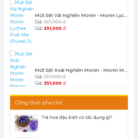
Mứt Sệt Vải Nghiền Monin - Monin Lychee Fruit Mix (Puree) 1L
367,000 đ
351,000
đ
Mứt Sệt Xoài Nghiền Monin - Monin Mango Fruit Mix (Puree) 1L
367,000 đ
351,000
đ
Công thức pha chế
Trà hoa đậu biết có tác dụng gì?
Mứt Sệt Chanh Dây Nghiền Monin - Monin Passion Fruit Mix (Puree) 1L
403,700 đ