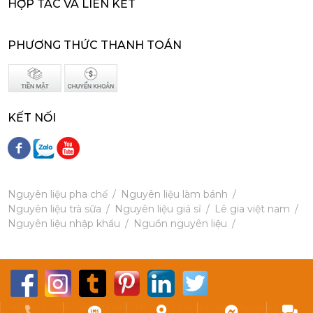
HỢP TÁC VÀ LIÊN KẾT
202,000
đ
PHƯƠNG THỨC THANH TOÁN
KẾT NỐI
Siro Monin Mâm Xôi Đen - Monin Blackberry Syrup 700ml
215,000 đ
202,000
đ
Nguyên liệu pha chế
Nguyên liệu làm bánh
Nguyên liệu trà sữa
Nguyên liệu giá sỉ
Lê gia việt nam
Nguyên liệu nhập khẩu
Nguồn nguyên liệu
Siro Monin Bơ Nâu - Monin Brown Butter Flavoured Syrup 700ml
215,000 đ
202,000
đ
© CÔNG TY TNHH KINH DOANH TM XNK LÊ GIA Web Design by Nasani