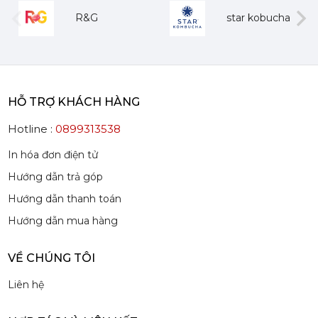
Mứt Sệt Dâu Nghiền Monin - Monin Strawberry Fruit Mix (Puree) 1L
R&G
star kobucha
385,000 đ
367,000
đ
evious
Next
HỖ TRỢ KHÁCH HÀNG
Hotline :
0899313538
Mứt Sệt Quả Thanh Yên Nghiền Monin - Monin Yuzu Fruit Mix (Puree) 1L
In hóa đơn điện tử
507,150 đ
Hướng dẫn trả góp
484,150
đ
Hướng dẫn thanh toán
Hướng dẫn mua hàng
VỀ CHÚNG TÔI
Liên hệ
Siro Monin Amaretto (Vị Tự Nhiên) - Monin Amaretto Syrup 700ml
215,000 đ