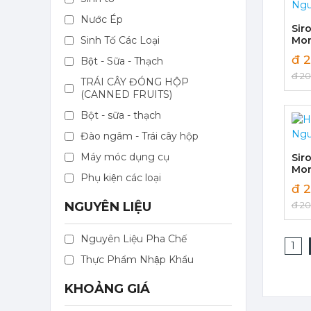
367,000 đ
Nước Ép
351,000
đ
Sir
Sinh Tố Các Loại
Mon
Fla
đ 2
Bột - Sữa - Thạch
đ 2
TRÁI CÂY ĐÓNG HỘP
(CANNED FRUITS)
Bột - sữa - thạch
Mứt Sệt Chanh Dây Nghiền Monin - Monin Passion Fruit Mix (Puree) 1L
Đào ngâm - Trái cây hộp
403,700 đ
386,100
đ
Máy móc dụng cụ
Sir
Mon
Phụ kiện các loại
Syr
đ 2
NGUYÊN LIỆU
đ 2
Nguyên Liệu Pha Chế
1
Mứt Sệt Đào Nghiền Monin - Monin Peach Fruit Mix (Puree) 1L
Thực Phẩm Nhập Khẩu
367,000 đ
351,000
đ
KHOẢNG GIÁ