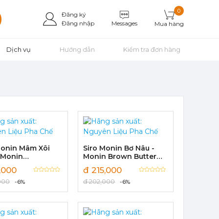
0
Đăng ký
Messages
Đăng nhập
Mua hàng
Dịch vụ
Hướng dẫn
Kiểm tra đơn hàng
Monin Mâm Xôi
Siro Monin Bơ Nâu -
 Monin
Monin Brown Butter
berry Syrup
Flavoured Syrup 700ml
,000
đ 215,000
l
000
đ 202,000
-6%
-6%