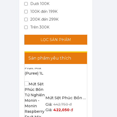
Dưới 100K
100K đến 199K
200K đến 299K
Mứt Sệt Dứa Nghiền Monin - Monin Pineapple Fruit Mix (Puree) 1L
Trên 300K
367,000 đ
351,000
đ
LỌC SẢN PHẨM
Sản phẩm yêu thích
Mứt Sệt Phúc Bồn Tử Nghiền Monin - Monin Raspberry Fruit Mix (Puree) 1L
442,750 đ
422,050
đ