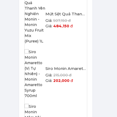
484,150
đ
Siro Monin Amaretto (Vị Tự Nhiên) - Monin Amaretto Syrup 700ml
215,000 đ
202,000
đ
Siro Monin Mâm Xôi Đen - Monin Blackberry Syrup 700ml
215,000 đ
202,000
đ