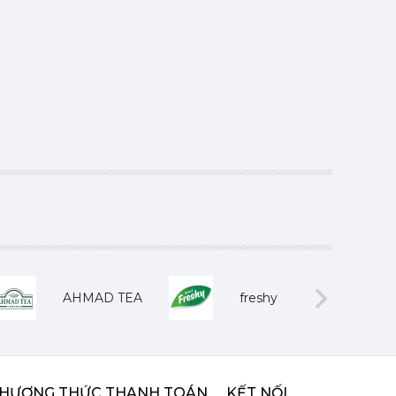
AHMAD TEA
freshy
Next
HƯƠNG THỨC THANH TOÁN
KẾT NỐI