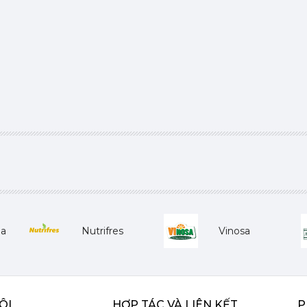
ha
Nutrifres
Vinosa
ÔI
HỢP TÁC VÀ LIÊN KẾT
P