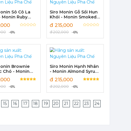
Monin Sô Cô La
Siro Monin Gỗ Sồi Hun
- Monin Ruby
Khói - Monin Smoked
late Syrup
Oak Syrup 700ml
,000
đ 215,000
l
000
đ 202,000
-6%
-6%
Monin Brownie
Siro Monin Hạnh Nhân
c Chó - Monin
- Monin Almond Syrup
t Brownie Syrup
700ml
,000
đ 215,000
l
000
đ 202,000
-6%
-6%
15
16
17
18
19
20
21
22
23
24