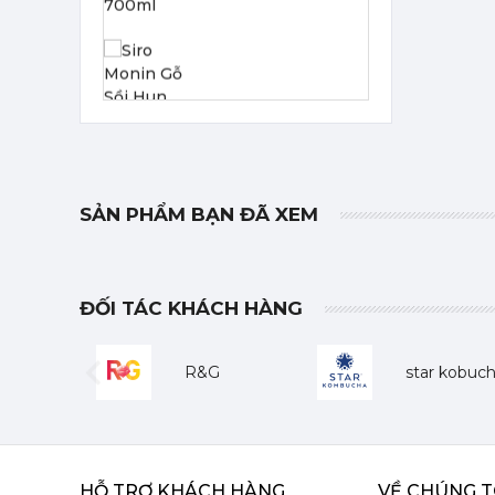
Siro Monin Gỗ Sồi Hun Khói - Monin Smoked Oak Syrup 700ml
215,000 đ
202,000
đ
Siro Monin Quýt - Monin Tangerine Syrup 700ml
SẢN PHẨM BẠN ĐÃ XEM
215,000 đ
202,000
đ
ĐỐI TÁC KHÁCH HÀNG
R&G
star kobuc
Previous
Siro Monin Brownie Hạt Óc Chó (Vị Tự Nhiên) - Monin Walnut Brownie Syrup 700ml
215,000 đ
HỖ TRỢ KHÁCH HÀNG
VỀ CHÚNG T
202,000
đ