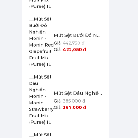
Mứt Sệt Bưởi Đỏ Nghiền Monin - Monin Red Grapefruit Fruit Mix (Puree) 1L
442,750 đ
422,050
đ
Mứt Sệt Dâu Nghiền Monin - Monin Strawberry Fruit Mix (Puree) 1L
385,000 đ
367,000
đ
Mứt Sệt Quả Thanh Yên Nghiền Monin - Monin Yuzu Fruit Mix (Puree) 1L
507,150 đ