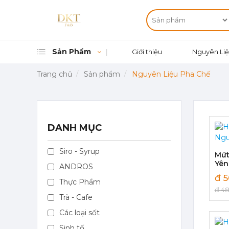
Mứt Sệt Kiwi Nghiền Monin - Monin Kiwi Fruit Mix (Puree) 1L
Sản Phẩm
Giới thiệu
Nguyên Liệ
367,000 đ
351,000
đ
Trang chủ
Sản phẩm
Nguyên Liệu Pha Chế
DANH MỤC
Mứt Sệt Vải Nghiền Monin - Monin Lychee Fruit Mix (Puree) 1L
367,000 đ
Siro - Syrup
351,000
đ
Mứt
Yên
ANDROS
Mon
đ 5
(Pu
Thực Phẩm
đ 48
Trà - Cafe
Các loại sốt
Mứt Sệt Xoài Nghiền Monin - Monin Mango Fruit Mix (Puree) 1L
Sinh tố