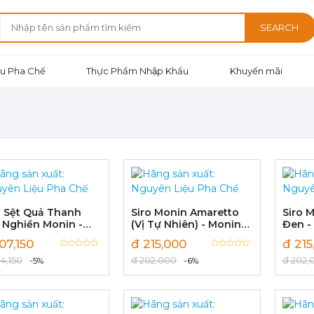
SEARCH
u Pha Chế
Thực Phẩm Nhập Khẩu
Khuyến mãi
 Sệt Quả Thanh
Siro Monin Amaretto
Siro 
 Nghiền Monin -
(Vị Tự Nhiên) - Monin
Đen -
in Yuzu Fruit Mix
Amaretto Syrup 700ml
Black
07,150
đ 215,000
đ 215
ree) 1L
700m
4,150
đ 202,000
đ 202,
-5%
-6%